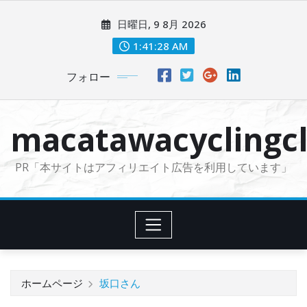
コ
日曜日, 9 8月 2026
ン
テ
1:41:30 AM
ン
フォロー
ツ
に
ス
macatawacyclingcl
キ
ッ
PR「本サイトはアフィリエイト広告を利用しています」
プ
ホームページ
坂口さん