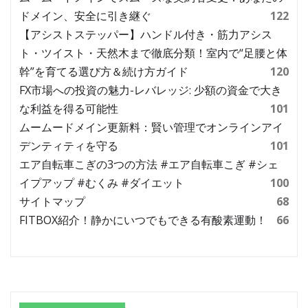
ドメイン、安全に引き継ぐ
122
【アシストステッパー】ハンドル付き・筋力アシス
ト・ツイスト・天然木まで徹底分類！室内で“足腰と体
幹”を育てる選び方＆続け方ガイド
120
FX市場への投資の魅力-レバレッジ: 少額の資金で大き
な利益を得る可能性
101
ムームードメイン更新料：賢い管理でオンラインアイ
デンティティを守る
101
エア自転車こぎの3つの方法 #エア自転車こぎ #シェ
イプアップ #むくみ #ダイエット
100
サイトマップ
68
FITBOX紹介！静かにいつでもできる有酸素運動！
66