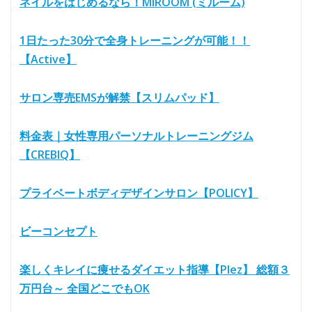
ネイルをはじめるなら！MIROOM (ミルーム)
1日たった30分で全身トレーニングが可能！！
【Active】
サロン専売EMSが解禁【スリムパッド】
料金表｜女性専用パーソナルトレーニングジム
【CREBIQ】
プライベートボディデザインサロン【POLICY】
ビーコンセプト
楽しくキレイに痩せるダイエット指導【Plez】 総額３
万円台～ 全国どこでもOK