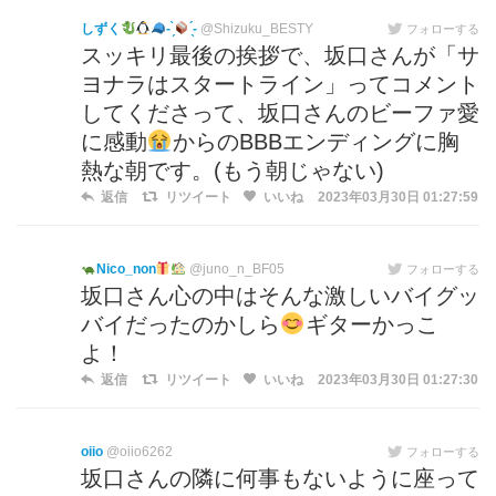
しずく
- ̗̀
̖́-
@Shizuku_BESTY
フォローする
スッキリ最後の挨拶で、坂口さんが「サ
ヨナラはスタートライン」ってコメント
してくださって、坂口さんのビーファ愛
に感動
からのBBBエンディングに胸
熱な朝です。(もう朝じゃない)
返信
リツイート
いいね
2023年03月30日 01:27:59
Nico_non
@juno_n_BF05
フォローする
坂口さん心の中はそんな激しいバイグッ
バイだったのかしら
ギターかっこ
よ！
返信
リツイート
いいね
2023年03月30日 01:27:30
oiio
@oiio6262
フォローする
坂口さんの隣に何事もないように座って