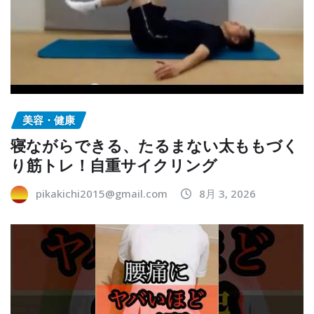
美容・健康
寝ながらできる、たるまない太ももづく
り筋トレ！自重サイクリング
pikakichi2015@gmail.com
8月 3, 2026