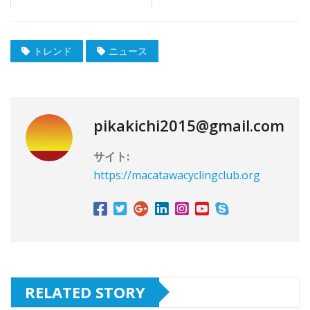
トレンド
ニュース
pikakichi2015@gmail.com
サイト:
https://macatawacyclingclub.org
RELATED STORY