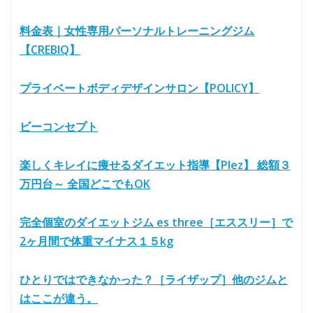
料金表｜女性専用パーソナルトレーニングジム
【CREBIQ】
プライベートボディデザインサロン【POLICY】
ビーコンセプト
楽しくキレイに痩せるダイエット指導【Plez】 総額３
万円台～ 全国どこでもOK
完全個室のダイエットジム es three［エススリー］で
2ヶ月間で体重マイナス１５kg
ひとりではできなかった？［ライザップ］他のジムと
はここが違う。