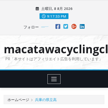
コ
土曜日, 8 8月 2026
ン
テ
9:17:34 PM
ン
フォロー
ツ
に
ス
macatawacyclingcl
キ
ッ
PR「本サイトはアフィリエイト広告を利用しています」
プ
ホームページ
兵庫の県立高