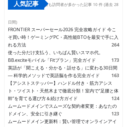
人気記事
最も訪問者が多かった記事 10 件 (過去 28
日間)
FRONTIER スーパーセール2026 完全攻略ガイド 今こ
そ買い時！ゲーミングPC・高性能BTOを最安で手に入
れる方法
264
使った分だけ支払う、いちばん賢いスマホ代。
BB.exciteモバイル「Fitプラン」完全ガイド
173
英語が「聞こえる・分かる・話せる」に変わる30日間
― 科学的メソッドで英語脳を作る完全ガイド
163
【アシストステッパー】ハンドル付き・筋力アシス
ト・ツイスト・天然木まで徹底分類！室内で“足腰と体
幹”を育てる選び方＆続け方ガイド
124
ムームードメインでスムーズな契約者変更：あなたの
ドメイン、安全に引き継ぐ
123
ムームードメイン更新料：賢い管理でオンラインアイ