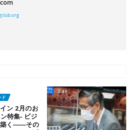
.com
gclub.org
ンド
イン 2月のお
ン特集- ビジ
築く――その