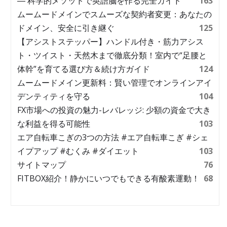
― 科学的メソッドで英語脳を作る完全ガイド
163
ムームードメインでスムーズな契約者変更：あなたの
ドメイン、安全に引き継ぐ
125
【アシストステッパー】ハンドル付き・筋力アシス
ト・ツイスト・天然木まで徹底分類！室内で“足腰と
体幹”を育てる選び方＆続け方ガイド
124
ムームードメイン更新料：賢い管理でオンラインアイ
デンティティを守る
104
FX市場への投資の魅力-レバレッジ: 少額の資金で大き
な利益を得る可能性
103
エア自転車こぎの3つの方法 #エア自転車こぎ #シェ
イプアップ #むくみ #ダイエット
103
サイトマップ
76
FITBOX紹介！静かにいつでもできる有酸素運動！
68