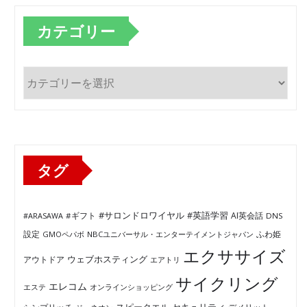
カテゴリー
カ
テ
ゴ
リ
ー
タグ
#サロンドロワイヤル
#英語学習
AI英会話
#ARASAWA
#ギフト
DNS
ふわ姫
設定
GMOペパボ
NBCユニバーサル・エンターテイメントジャパン
エクササイズ
ウェブホスティング
アウトドア
エアトリ
サイクリング
エレコム
エステ
オンラインショッピング