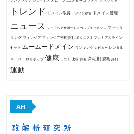
セキュリティ
スピークエル
デメリット
シンプリッチ
ジェネオン
トレンド
ドメイン管理
ドメイン取得
ドメイン移管
ニュース
ファクタ
ノコアヘアサポートスカルプエッセンス
リング
フィンジア初期脱毛
ボタニストプレミアムライン
フィンジア
ムームードメイン
セット
ランキング
レビュー
レンタル
健康
育毛剤
脱毛
ロリポップ
比較
サーバー
口コミ
評判
育毛
運動
AH