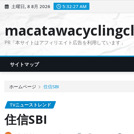
コ
土曜日, 8 8月 2026
5:32:28 AM
ン
テ
macatawacyclingcl
ン
ツ
PR「本サイトはアフィリエイト広告を利用しています」
に
ス
キ
サイトマップ
ッ
プ
ホームページ
住信SBI
TVニューストレンド
住信SBI