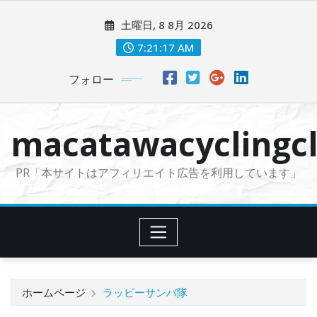
コ
土曜日, 8 8月 2026
ン
テ
7:21:18 AM
ン
フォロー
ツ
に
ス
macatawacyclingcl
キ
ッ
PR「本サイトはアフィリエイト広告を利用しています」
プ
ホームページ
ラッピーサンバ隊