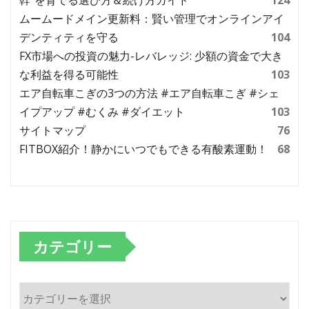
幹”を育てる選び方＆続け方ガイド
124
ムームードメイン更新料：賢い管理でオンラインアイ
デンティティを守る
104
FX市場への投資の魅力-レバレッジ: 少額の資金で大き
な利益を得る可能性
103
エア自転車こぎの3つの方法 #エア自転車こぎ #シェ
イプアップ #むくみ #ダイエット
103
サイトマップ
76
FITBOX紹介！静かにいつでもできる有酸素運動！
68
カテゴリー
カ