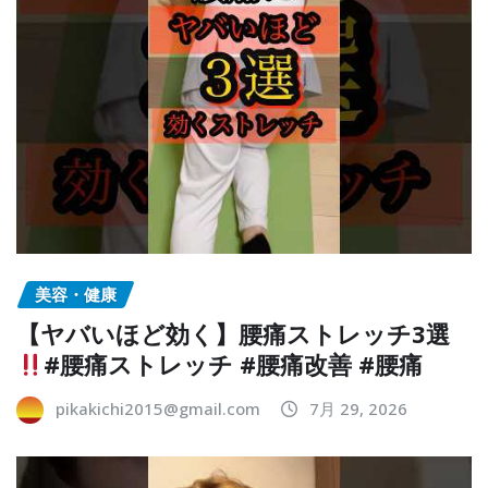
美容・健康
【ヤバいほど効く】腰痛ストレッチ3選
#腰痛ストレッチ #腰痛改善 #腰痛
pikakichi2015@gmail.com
7月 29, 2026