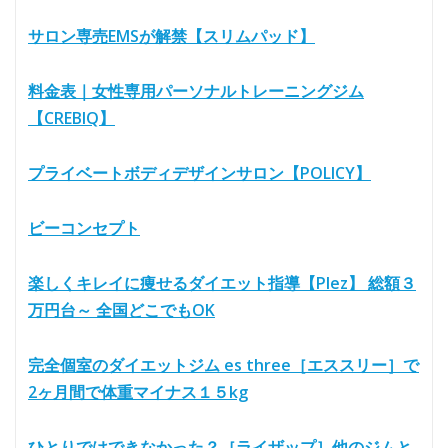
サロン専売EMSが解禁【スリムパッド】
料金表｜女性専用パーソナルトレーニングジム
【CREBIQ】
プライベートボディデザインサロン【POLICY】
ビーコンセプト
楽しくキレイに痩せるダイエット指導【Plez】 総額３
万円台～ 全国どこでもOK
完全個室のダイエットジム es three［エススリー］で
2ヶ月間で体重マイナス１５kg
ひとりではできなかった？［ライザップ］他のジムと