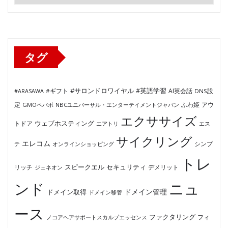
テ
ゴ
リ
ー
タグ
#サロンドロワイヤル
#英語学習
AI英会話
#ARASAWA
#ギフト
DNS設
ふわ姫
定
GMOペパボ
NBCユニバーサル・エンターテイメントジャパン
アウ
エクササイズ
ウェブホスティング
トドア
エアトリ
エス
サイクリング
エレコム
テ
オンラインショッピング
シンプ
トレ
セキュリティ
スピークエル
デメリット
リッチ
ジェネオン
ンド
ニュ
ドメイン管理
ドメイン取得
ドメイン移管
ース
ファクタリング
ノコアヘアサポートスカルプエッセンス
フィ