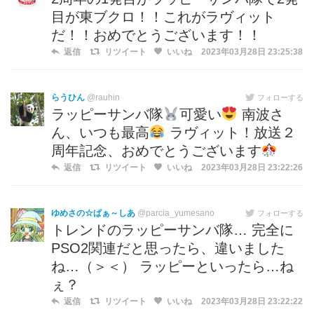
目が東ブクロ！！これがラヴィット
だ！！おめでとうございます！！
返信
リツイート
いいね
2023年03月28日 23:25:38
らうひん
@rauhin
フォローする
ラッピーサンバ隊
可愛い
南波さ
ん、いつも最高
ラヴィット！放送２
周年記念、おめでとうございます
返信
リツイート
いいね
2023年03月28日 23:22:26
ゆめさの☆ぱぁ～しあ
@parcia_yumesano
フォローする
トレンドのラッピーサンバ隊… 完全に
PSO2関連だと思ったら、違いました
ね…（＞＜） ラッピーといったら…ね
ぇ？
返信
リツイート
いいね
2023年03月28日 23:22:22