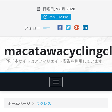
コ
日曜日, 9 8月 2026
ン
テ
7:28:03 PM
ン
フォロー
ツ
に
ス
macatawacyclingcl
キ
ッ
PR「本サイトはアフィリエイト広告を利用しています」
プ
ホームページ
ラクレス