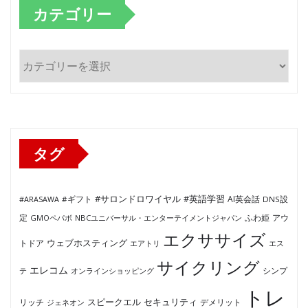
カテゴリー
カ
テ
ゴ
リ
ー
タグ
#サロンドロワイヤル
#英語学習
AI英会話
#ARASAWA
#ギフト
DNS設
ふわ姫
定
GMOペパボ
NBCユニバーサル・エンターテイメントジャパン
アウ
エクササイズ
ウェブホスティング
トドア
エアトリ
エス
サイクリング
エレコム
テ
オンラインショッピング
シンプ
トレ
セキュリティ
スピークエル
デメリット
リッチ
ジェネオン