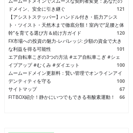
ムームードメインでスムーズな契約者変更：あなたの
ドメイン、安全に引き継ぐ
121
【アシストステッパー】ハンドル付き・筋力アシス
ト・ツイスト・天然木まで徹底分類！室内で“足腰と体
幹”を育てる選び方＆続け方ガイド
120
FX市場への投資の魅力-レバレッジ: 少額の資金で大き
な利益を得る可能性
101
エア自転車こぎの3つの方法 #エア自転車こぎ #シェ
イプアップ #むくみ #ダイエット
100
ムームードメイン更新料：賢い管理でオンラインアイ
デンティティを守る
100
サイトマップ
67
FITBOX紹介！静かにいつでもできる有酸素運動！
66