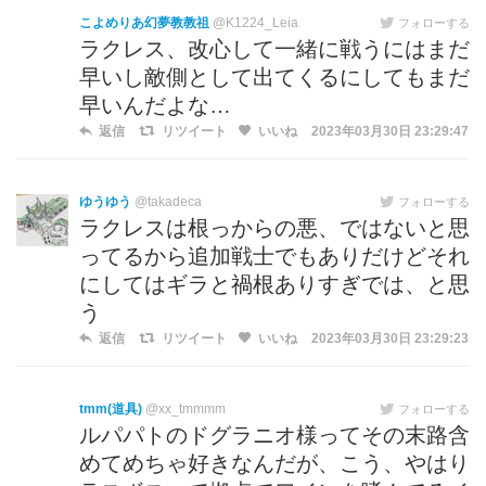
こよめりあ幻夢教教祖
@K1224_Leia
フォローする
ラクレス、改心して一緒に戦うにはまだ
早いし敵側として出てくるにしてもまだ
早いんだよな…
返信
リツイート
いいね
2023年03月30日 23:29:47
ゆうゆう
@takadeca
フォローする
ラクレスは根っからの悪、ではないと思
ってるから追加戦士でもありだけどそれ
にしてはギラと禍根ありすぎでは、と思
う
返信
リツイート
いいね
2023年03月30日 23:29:23
tmm(道具)
@xx_tmmmm
フォローする
ルパパトのドグラニオ様ってその末路含
めてめちゃ好きなんだが、こう、やはり