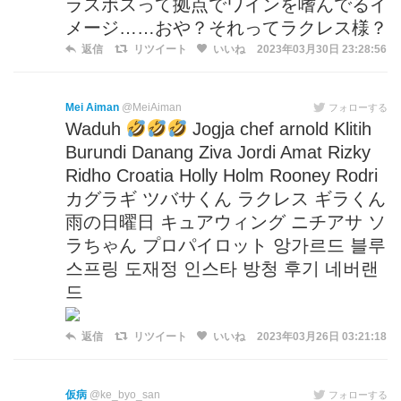
ラスボスって拠点でワインを嗜んでるイ
メージ……おや？それってラクレス様？
返信
リツイート
いいね
2023年03月30日 23:28:56
Mei Aiman
@MeiAiman
フォローする
Waduh
Jogja chef arnold Klitih
Burundi Danang Ziva Jordi Amat Rizky
Ridho Croatia Holly Holm Rooney Rodri
カグラギ ツバサくん ラクレス ギラくん
雨の日曜日 キュアウィング ニチアサ ソ
ラちゃん プロパイロット 앙가르드 블루
스프링 도재정 인스타 방청 후기 네버랜
드
返信
リツイート
いいね
2023年03月26日 03:21:18
仮病
@ke_byo_san
フォローする