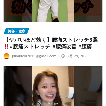
美容・健康
【ヤバいほど効く】腰痛ストレッチ3選
#腰痛ストレッチ #腰痛改善 #腰痛
pikakichi2015@gmail.com
7月 29, 2026