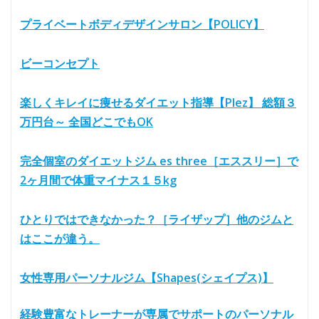
プライベートボディデザインサロン【POLICY】
ビーコンセプト
楽しくキレイに痩せるダイエット指導【Plez】 総額３
万円台～ 全国どこでもOK
完全個室のダイエットジム es three［エススリー］で
2ヶ月間で体重マイナス１５kg
ひとりではできなかった？［ライザップ］他のジムと
はここが違う。
女性専用パーソナルジム【Shapes(シェイプス)】
経験豊富なトレーナーが専属でサポートのパーソナル