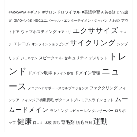
#サロンドロワイヤル
#英語学習
AI英会話
#ARASAWA
#ギフト
DNS設
ふわ姫
定
GMOペパボ
NBCユニバーサル・エンターテイメントジャパン
アウ
エクササイズ
ウェブホスティング
トドア
エアトリ
エス
サイクリング
エレコム
テ
オンラインショッピング
シンプ
トレ
セキュリティ
スピークエル
デメリット
リッチ
ジェネオン
ンド
ニュ
ドメイン管理
ドメイン取得
ドメイン移管
ース
ファクタリング
ノコアヘアサポートスカルプエッセンス
フィ
ムー
フィンジア初期脱毛
ボタニストプレミアムラインセット
ンジア
ムードメイン
ロリポ
ランキング
レビュー
レンタルサーバー
健康
運動
育毛剤
脱毛
ップ
比較
口コミ
評判
育毛