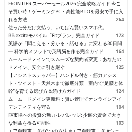
FRONTIER スーパーセール2026 完全攻略ガイド 今こ
そ買い時！ゲーミングPC・高性能BTOを最安で手に入
れる方法
264
使った分だけ支払う、いちばん賢いスマホ代。
BB.exciteモバイル「Fitプラン」完全ガイド
173
英語が「聞こえる・分かる・話せる」に変わる30日間
― 科学的メソッドで英語脳を作る完全ガイド
164
ムームードメインでスムーズな契約者変更：あなたの
ドメイン、安全に引き継ぐ
125
【アシストステッパー】ハンドル付き・筋力アシス
ト・ツイスト・天然木まで徹底分類！室内で“足腰と体
幹”を育てる選び方＆続け方ガイド
124
ムームードメイン更新料：賢い管理でオンラインアイ
デンティティを守る
104
FX市場への投資の魅力-レバレッジ: 少額の資金で大き
な利益を得る可能性
103
エア自転車こぎの3つの方法 #エア自転車こぎ #シェ