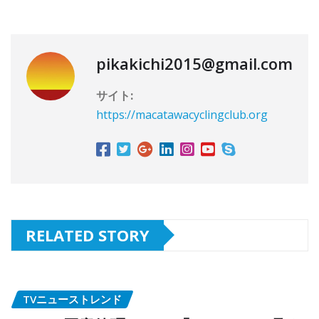
pikakichi2015@gmail.com
サイト:
https://macatawacyclingclub.org
RELATED STORY
TVニューストレンド