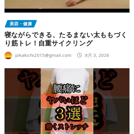
美容・健康
寝ながらできる、たるまない太ももづく
り筋トレ！自重サイクリング
pikakichi2015@gmail.com
8月 3, 2026