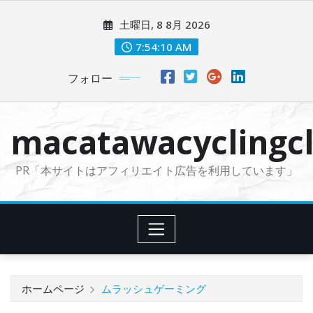
コ
土曜日, 8 8月 2026
ン
テ
7:54:11 AM
ン
フォロー
ツ
に
ス
macatawacyclingcl
キ
ッ
PR「本サイトはアフィリエイト広告を利用しています」
プ
ホームページ
ムラッシュゲーミング