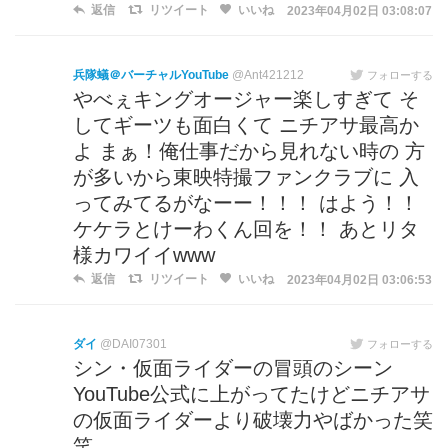
返信
リツイート
いいね
2023年04月02日 03:08:07
兵隊蟻＠バーチャルYouTube
@Ant421212
フォローする
やべぇキングオージャー楽しすぎて そ
してギーツも面白くて ニチアサ最高か
よ まぁ！俺仕事だから見れない時の 方
が多いから東映特撮ファンクラブに 入
ってみてるがなーー！！！ はよう！！
ケケラとけーわくん回を！！ あとリタ
様カワイイwww
返信
リツイート
いいね
2023年04月02日 03:06:53
ダイ
@DAI07301
フォローする
シン・仮面ライダーの冒頭のシーン
YouTube公式に上がってたけどニチアサ
の仮面ライダーより破壊力やばかった笑
笑