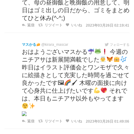
て、母の昼御飯と晩御飯の用意して、明
日はゴミ出しの日だから、ゴミをまとめ
てひと休み(^-^;)
返信
リツイート
いいね
2023年03月26日 02:19:41
マスかる
@kirara_mascar
フォローする
おはようございマスかる
今週の
ニチアサは新展開満載でした
昨日はイラスト評価会とワンモザで久々
に絵描きとして充実した時間を過ごせて
良かったです🖼
🖌 木曜の面接に向け
て心身共に仕上げたいです
それで
は、本日もニチアサ以外もやってます
返信
リツイート
いいね
2023年03月26日 01:49:06