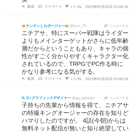
返信
リツイート
いいね
2023年03月26日 03:46:36
ヤンヤンしちボージャー
@scm_73
フォローする
ニチアサ、特にスーパー戦隊はライダー
よりもメインターゲットがさらに低年齢
層だからということもあり、キャラの個
性がすごく分かりやすくキャラクター化
されているので、TRPGでPC作る時に
かなり参考になる気がする。
返信
リツイート
いいね
2023年03月26日 03:46:16
G_G / グラフィックデザイナー
@gg_gdesign
フォローする
子持ちの先輩から情報を得て、ニチアサ
の特撮キングオージャーの存在を知りど
ハマりしたのですが。 4話(今朝)からは
無料ネット配信が無いと知り絶望してい