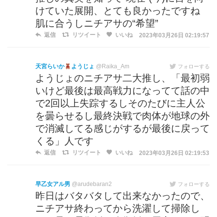
けていた展開、とても良かったですね
肌に合うしニチアサの“希望”
返信
リツイート
いいね
2023年03月26日 02:19:57
天宮らいか
ようじょ
@Raika_Am
フォローする
ようじょのニチアサ二大推し、「最初弱
いけど最後は最高戦力になってて話の中
で2回以上失踪するしそのたびに主人公
を曇らせるし最終決戦で肉体が地球の外
で消滅してる感じがするが最後に戻って
くる」人です
返信
リツイート
いいね
2023年03月26日 02:19:53
早乙女アル男
@arudebaran2
フォローする
昨日はバタバタして出来なかったので、
ニチアサ終わってから洗濯して掃除し