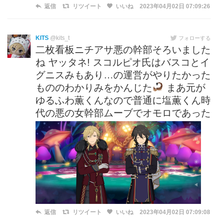
返信
リツイート
いいね
2023年04月02日 07:09:26
KITS
@kits_t
フォローする
二枚看板ニチアサ悪の幹部そろいました
ね ヤッタネ! スコルピオ氏はバスコとイ
グニスみもあり…の運営がやりたかった
もののわかりみをかんじた
まあ元が
ゆるふわ薫くんなので普通に塩薫くん時
代の悪の女幹部ムーブでオモロであった
返信
リツイート
いいね
2023年04月02日 07:09:08