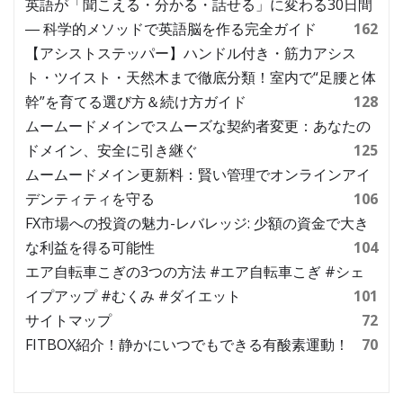
英語が「聞こえる・分かる・話せる」に変わる30日間
― 科学的メソッドで英語脳を作る完全ガイド
162
【アシストステッパー】ハンドル付き・筋力アシス
ト・ツイスト・天然木まで徹底分類！室内で“足腰と体
幹”を育てる選び方＆続け方ガイド
128
ムームードメインでスムーズな契約者変更：あなたの
ドメイン、安全に引き継ぐ
125
ムームードメイン更新料：賢い管理でオンラインアイ
デンティティを守る
106
FX市場への投資の魅力-レバレッジ: 少額の資金で大き
な利益を得る可能性
104
エア自転車こぎの3つの方法 #エア自転車こぎ #シェ
イプアップ #むくみ #ダイエット
101
サイトマップ
72
FITBOX紹介！静かにいつでもできる有酸素運動！
70