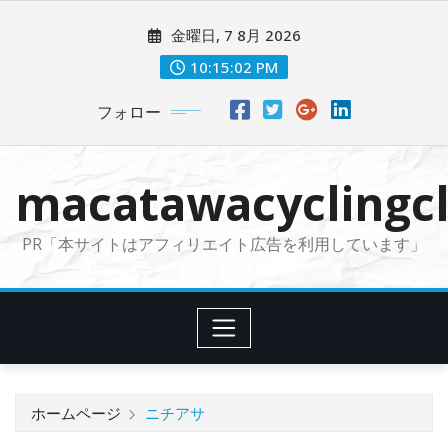
コ
金曜日, 7 8月 2026
ン
テ
10:15:03 PM
ン
フォロー
ツ
に
ス
macatawacyclingcl
キ
ッ
PR「本サイトはアフィリエイト広告を利用しています」
プ
ホームページ
ニチアサ