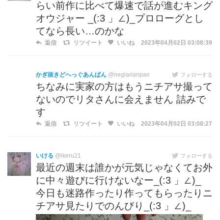
らい前作に比べて爆速で話が進むキング
オウジャー _(:3 」∠)_プロローグとし
てなら長い…のかな
返信
リツイート
いいね
2023年04月02日 03:08:39
かぎ抜きどへっぐあんぱん
@negiarianpan
フォローする
ちなみに実家の方はもうニチアサ撮って
ないのでリタさんに会えません 詰みで
す
返信
リツイート
いいね
2023年04月02日 03:08:27
いける
@ikeru21
フォローする
最近の週末は誰かが元気じゃなくてお外
に中々遊びに行けないなー_(:3 」∠)_
今日も迷路作ったり作ってもらったりニ
チアサ見たりでのんびり_(:3 」∠)_