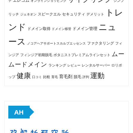
エレコム
テ
オンラインショッピング
シンプ
トレ
セキュリティ
スピークエル
デメリット
リッチ
ジェネオン
ンド
ニュ
ドメイン管理
ドメイン取得
ドメイン移管
ース
ファクタリング
ノコアヘアサポートスカルプエッセンス
フィ
ムー
フィンジア初期脱毛
ボタニストプレミアムラインセット
ンジア
ムードメイン
ロリポ
ランキング
レビュー
レンタルサーバー
健康
運動
育毛剤
脱毛
ップ
比較
口コミ
評判
育毛
AH