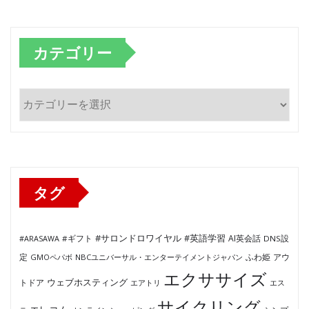
カテゴリー
カ
テ
ゴ
リ
ー
タグ
#サロンドロワイヤル
#英語学習
AI英会話
#ARASAWA
#ギフト
DNS設
ふわ姫
定
GMOペパボ
NBCユニバーサル・エンターテイメントジャパン
アウ
エクササイズ
ウェブホスティング
トドア
エアトリ
エス
サイクリング