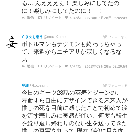
る… んえええぇ！ 楽しみにしてたの
に！楽しみにしてたのに！！！
返信
リツイート
いいね
2023年03月26日 03:45:45
亡き女を想う
@mou_0_mou
フォローする
ボトルマンもデジモンも終わっちゃっ
て、来週からニチアサが寂しくなるな
ぁ…
返信
リツイート
いいね
2023年03月26日 02:20:59
琴瀬
@kotosaint
フォローする
今日のギーツ28話の英寿とジーンの、
寿命すら自由にデザインできる未来人が
推しの死を目前に感じたことで初めて涙
を流す悲しみに実感が伴い、何度も転生
を繰り返し終わりのない生を送ってきた
推しの真実を知って“現在”(今)に目を向