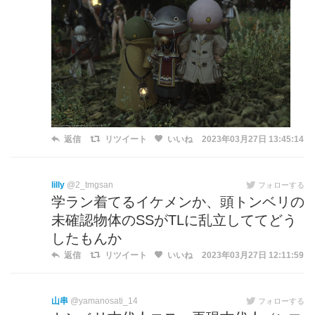
返信
リツイート
いいね
2023年03月27日 13:45:14
lilly
@2_tmgsan
フォローする
学ラン着てるイケメンか、頭トンベリの
未確認物体のSSがTLに乱立しててどう
したもんか
返信
リツイート
いいね
2023年03月27日 12:11:59
山串
@yamanosati_14
フォローする