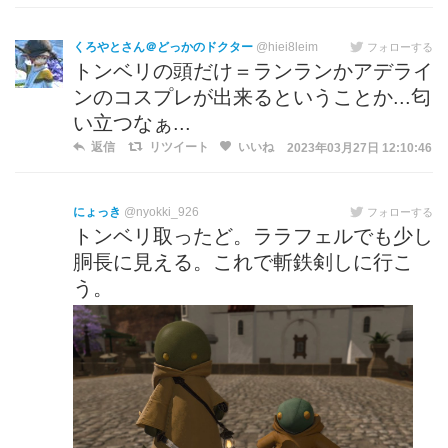
くろやとさん＠どっかのドクター
@hiei8leim
フォローする
トンベリの頭だけ＝ランランかアデライ
ンのコスプレが出来るということか...匂
い立つなぁ...
返信
リツイート
いいね
2023年03月27日 12:10:46
にょっき
@nyokki_926
フォローする
トンベリ取ったど。ララフェルでも少し
胴長に見える。これで斬鉄剣しに行こ
う。