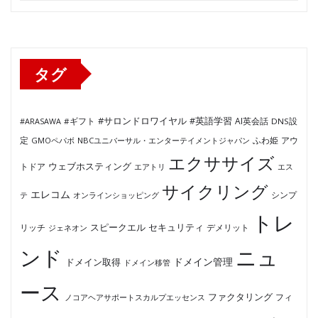
ゴ
リ
ー
タグ
#サロンドロワイヤル
#英語学習
AI英会話
#ARASAWA
#ギフト
DNS設
ふわ姫
定
GMOペパボ
NBCユニバーサル・エンターテイメントジャパン
アウ
エクササイズ
ウェブホスティング
トドア
エアトリ
エス
サイクリング
エレコム
テ
オンラインショッピング
シンプ
トレ
セキュリティ
スピークエル
デメリット
リッチ
ジェネオン
ンド
ニュ
ドメイン管理
ドメイン取得
ドメイン移管
ース
ファクタリング
ノコアヘアサポートスカルプエッセンス
フィ