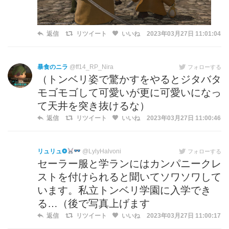
返信
リツイート
いいね
2023年03月27日 11:01:04
暴食のニラ
@ff14_RP_Nira
フォローする
（トンベリ姿で驚かすをやるとジタバタ
モゴモゴして可愛いが更に可愛いになっ
て天井を突き抜けるな）
返信
リツイート
いいね
2023年03月27日 11:00:46
リュリュ❂
@LylyHalvoni
フォローする
セーラー服と学ランにはカンパニークレ
ストを付けられると聞いてソワソワして
います。私立トンベリ学園に入学でき
る…（後で写真上げます
返信
リツイート
いいね
2023年03月27日 11:00:17