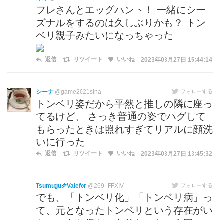
フレさんとエッグハント！ 一緒にシー
ズナルをするのは久しぶりかも？ トン
ベリ親子みたいになっちゃった
返信
リツイート
いいね
2023年03月27日 15:44:14
シーナ
@game2021sina
フォローする
トンベリ姿だから平然と推しの隣に座っ
てるけど、 さっき普通の姿でハグして
もらったときは照れすぎてリアルに顔洗
いに行った
返信
リツイート
いいね
2023年03月27日 13:45:32
Tsumugu🜸Valefor
@269_FFXIV
フォローする
でも、「トンベリ化」「トンベリ病」っ
て、元となったトンベリという存在がい