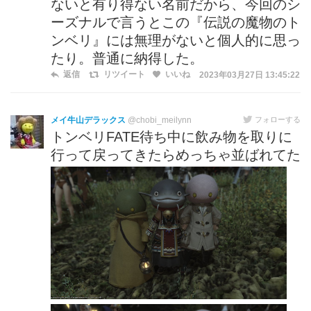
ないと有り得ない名前だから、今回のシ
ーズナルで言うとこの『伝説の魔物のト
ンベリ』には無理がないと個人的に思っ
たり。普通に納得した。
返信
リツイート
いいね
2023年03月27日 13:45:22
メイ牛山デラックス
@chobi_meilynn
フォローする
トンベリFATE待ち中に飲み物を取りに
行って戻ってきたらめっちゃ並ばれてた