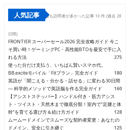
人気記事
最も訪問者が多かった記事 10 件 (過去 28
日間)
FRONTIER スーパーセール2026 完全攻略ガイド 今こ
そ買い時！ゲーミングPC・高性能BTOを最安で手に入
れる方法
275
使った分だけ支払う、いちばん賢いスマホ代。
BB.exciteモバイル「Fitプラン」完全ガイド
180
英語が「聞こえる・分かる・話せる」に変わる30日間
― 科学的メソッドで英語脳を作る完全ガイド
160
【アシストステッパー】ハンドル付き・筋力アシス
ト・ツイスト・天然木まで徹底分類！室内で“足腰と体
幹”を育てる選び方＆続け方ガイド
128
ムームードメインでスムーズな契約者変更：あなたの
ドメイン、安全に引き継ぐ
125