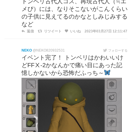
トンベリ古代人コス、再現古代人（≒エ
メぴ）には、なりそこないがこんくらい
の子供に見えてるのかなとしみじみする
など
返信
リツイート
いいね
2023年03月27日 12:11:47
NEKO
@NEKO820932531
フォローする
イベント完了！ トンベリはかわいいけ
どFFⅩ‐2かなんかで痛い目にあった記
憶しかないから恐怖だふっち～