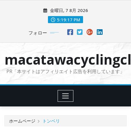
コ
金曜日, 7 8月 2026
ン
テ
5:19:18 PM
ン
フォロー
ツ
に
ス
macatawacyclingcl
キ
ッ
PR「本サイトはアフィリエイト広告を利用しています」
プ
ホームページ
トンベリ