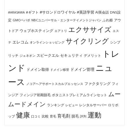
#サロンドロワイヤル
#英語学習
AI英会話
#ARASAWA
#ギフト
DNS設
ふわ姫
定
GMOペパボ
NBCユニバーサル・エンターテイメントジャパン
アウ
エクササイズ
ウェブホスティング
トドア
エアトリ
エス
サイクリング
エレコム
テ
オンラインショッピング
シンプ
トレ
セキュリティ
スピークエル
デメリット
リッチ
ジェネオン
ンド
ニュ
ドメイン管理
ドメイン取得
ドメイン移管
ース
ファクタリング
ノコアヘアサポートスカルプエッセンス
フィ
ムー
フィンジア初期脱毛
ボタニストプレミアムラインセット
ンジア
ムードメイン
ロリポ
ランキング
レビュー
レンタルサーバー
健康
運動
育毛剤
脱毛
ップ
比較
口コミ
評判
育毛