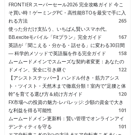
FRONTIER スーパーセール2026 完全攻略ガイド 今こ
そ買い時！ゲーミングPC・高性能BTOを最安で手に入
れる方法
265
使った分だけ支払う、いちばん賢いスマホ代。
BB.exciteモバイル「Fitプラン」完全ガイド
167
英語が「聞こえる・分かる・話せる」に変わる30日間
― 科学的メソッドで英語脳を作る完全ガイド
158
ムームードメインでスムーズな契約者変更：あなたの
ドメイン、安全に引き継ぐ
122
【アシストステッパー】ハンドル付き・筋力アシス
ト・ツイスト・天然木まで徹底分類！室内で“足腰と体
幹”を育てる選び方＆続け方ガイド
120
FX市場への投資の魅力-レバレッジ: 少額の資金で大き
な利益を得る可能性
101
ムームードメイン更新料：賢い管理でオンラインアイ
デンティティを守る
101
エア自転車こぎの3つの方法 #エア自転車こぎ #シェ