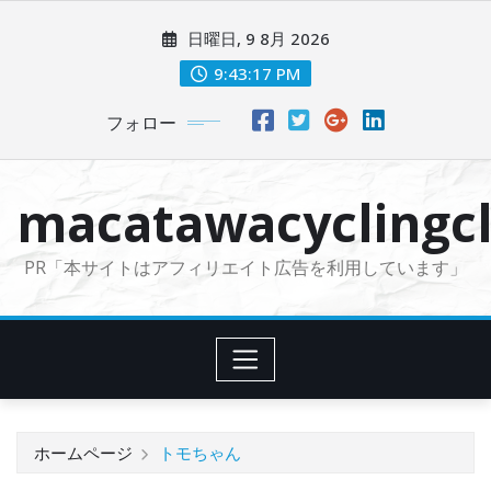
コ
日曜日, 9 8月 2026
ン
テ
9:43:18 PM
ン
フォロー
ツ
に
ス
macatawacyclingcl
キ
ッ
PR「本サイトはアフィリエイト広告を利用しています」
プ
ホームページ
トモちゃん