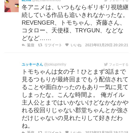
aLma
@aLmammmm08
冬アニメは、いつもならギリギリ視聴継
続している作品も追いきれなかったな。
REVENGER、トモちゃん、斉藤さん、
コタロー、天使様、TRYGUN、などな
どなど……
返信
リツイート
いいね
2023年03月29日 20:20:21
ユッキーさん
@jokiupmnhy
フォローする
トモちゃんは女の子！ひとまず3話まで
見るつもりが最終回までもう配信されて
ることや面白かったのもあり一気に見て
しまったな。こんな時間よ。 俺ガイル
主人公とまではいかないけどなかなかや
れる役回りじゃない郡堂ちゃんとか強さ
だけじゃないの見れたりして好きだわ
ね。
返信
リツイート
いいね
2023年03月29日 19:17:18