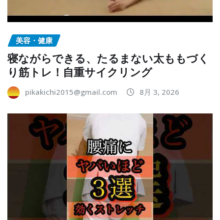
美容・健康
寝ながらできる、たるまない太ももづく
り筋トレ！自重サイクリング
pikakichi2015@gmail.com
8月 3, 2026