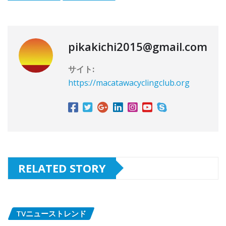
pikakichi2015@gmail.com
サイト:
https://macatawacyclingclub.org
RELATED STORY
TVニューストレンド