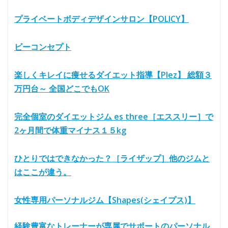
プライベートボディデザインサロン【POLICY】
ビーコンセプト
楽しくキレイに痩せるダイエット指導【Plez】 総額３
万円台～ 全国どこでもOK
完全個室のダイエットジム es three［エススリー］で
2ヶ月間で体重マイナス１５kg
ひとりではできなかった？［ライザップ］他のジムと
はここが違う。
女性専用パーソナルジム【Shapes(シェイプス)】
経験豊富なトレーナーが専属でサポートのパーソナル