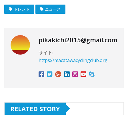
トレンド
ニュース
pikakichi2015@gmail.com
サイト:
https://macatawacyclingclub.org
RELATED STORY