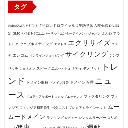
タグ
#サロンドロワイヤル
#英語学習
AI英会話
#ARASAWA
#ギフト
DNS設
ふわ姫
定
GMOペパボ
NBCユニバーサル・エンターテイメントジャパン
アウ
エクササイズ
ウェブホスティング
トドア
エアトリ
エス
サイクリング
エレコム
テ
オンラインショッピング
シンプ
トレ
セキュリティ
スピークエル
デメリット
リッチ
ジェネオン
ンド
ニュ
ドメイン管理
ドメイン取得
ドメイン移管
ース
ファクタリング
ノコアヘアサポートスカルプエッセンス
フィ
ムー
フィンジア初期脱毛
ボタニストプレミアムラインセット
ンジア
ムードメイン
ロリポ
ランキング
レビュー
レンタルサーバー
健康
運動