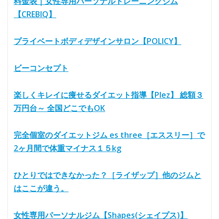
料金表｜女性専用パーソナルトレーニングジム
【CREBIQ】
プライベートボディデザインサロン【POLICY】
ビーコンセプト
楽しくキレイに痩せるダイエット指導【Plez】 総額３
万円台～ 全国どこでもOK
完全個室のダイエットジム es three［エススリー］で
2ヶ月間で体重マイナス１５kg
ひとりではできなかった？［ライザップ］他のジムと
はここが違う。
女性専用パーソナルジム【Shapes(シェイプス)】