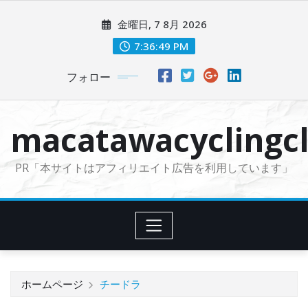
コ
金曜日, 7 8月 2026
ン
テ
7:36:50 PM
ン
フォロー
ツ
に
ス
macatawacyclingcl
キ
ッ
PR「本サイトはアフィリエイト広告を利用しています」
プ
ホームページ
チードラ