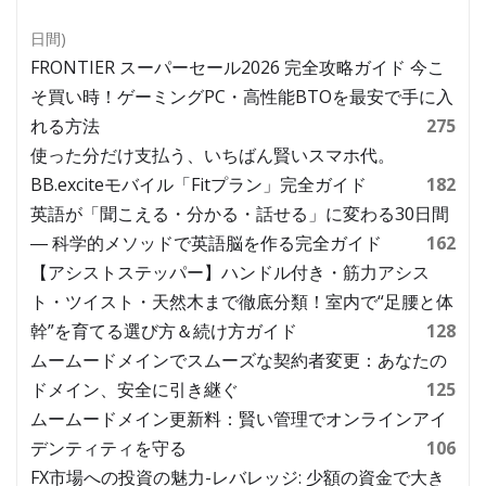
日間)
FRONTIER スーパーセール2026 完全攻略ガイド 今こ
そ買い時！ゲーミングPC・高性能BTOを最安で手に入
れる方法
275
使った分だけ支払う、いちばん賢いスマホ代。
BB.exciteモバイル「Fitプラン」完全ガイド
182
英語が「聞こえる・分かる・話せる」に変わる30日間
― 科学的メソッドで英語脳を作る完全ガイド
162
【アシストステッパー】ハンドル付き・筋力アシス
ト・ツイスト・天然木まで徹底分類！室内で“足腰と体
幹”を育てる選び方＆続け方ガイド
128
ムームードメインでスムーズな契約者変更：あなたの
ドメイン、安全に引き継ぐ
125
ムームードメイン更新料：賢い管理でオンラインアイ
デンティティを守る
106
FX市場への投資の魅力-レバレッジ: 少額の資金で大き