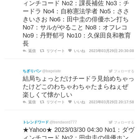
ィンチコード No2：課長補佐 No3：チ
ードラ No4：自称憲法学者 No5：ささ
きいさお No6：田中圭の俳優ホン打ち
No7：サルがやること No8：オフレコ
No9：丹野郁弓 No10：久保田良和教育
長
返信
リツイート
いいね
2023年03月29日 20:30:08
ちぎりパン
@bagelate
フォローする
結局ちょっとだけチードラ見始めちゃっ
たけどこのわちゃわちゃたまらねぇぜ
楽しくて懐かしい
返信
リツイート
いいね
2023年03月29日 20:17:58
トレンドワード
@trendword777
フォローする
★Yahoo★ 2023/03/30 04:30 No1：ダヴ
ィンチコード No2：田中圭の俳優ホン