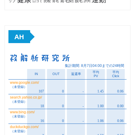
育毛剤
脱毛
ップ
比較
口コミ
評判
育毛
AH