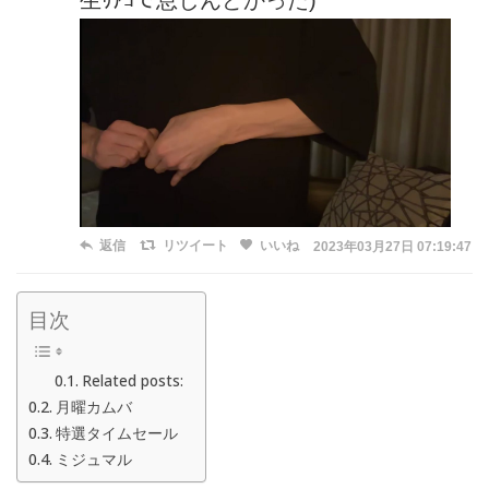
生ﾘｱｺで息しんどかった)
返信
リツイート
いいね
2023年03月27日 07:19:47
目次
Related posts:
月曜カムバ
特選タイムセール
ミジュマル