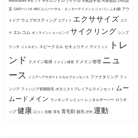
#サロンドロワイヤル
#英語学習
AI英会話
#ARASAWA
#ギフト
DNS設
ふわ姫
定
GMOペパボ
NBCユニバーサル・エンターテイメントジャパン
アウ
エクササイズ
ウェブホスティング
トドア
エアトリ
エス
サイクリング
エレコム
テ
オンラインショッピング
シンプ
トレ
セキュリティ
スピークエル
デメリット
リッチ
ジェネオン
ンド
ニュ
ドメイン管理
ドメイン取得
ドメイン移管
ース
ファクタリング
ノコアヘアサポートスカルプエッセンス
フィ
ムー
フィンジア初期脱毛
ボタニストプレミアムラインセット
ンジア
ムードメイン
ロリポ
ランキング
レビュー
レンタルサーバー
健康
運動
育毛剤
脱毛
ップ
比較
口コミ
評判
育毛