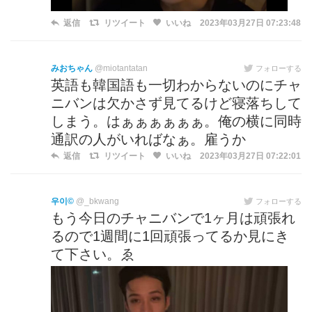
返信
リツイート
いいね
2023年03月27日 07:23:48
みおちゃん
@miotantatan
フォローする
英語も韓国語も一切わからないのにチャ
ニバンは欠かさず見てるけど寝落ちして
しまう。はぁぁぁぁぁぁ。俺の横に同時
通訳の人がいればなぁ。雇うか
返信
リツイート
いいね
2023年03月27日 07:22:01
우이©️
@_bkwang
フォローする
もう今日のチャニバンで1ヶ月は頑張れ
るので1週間に1回頑張ってるか見にき
て下さい。ゑ