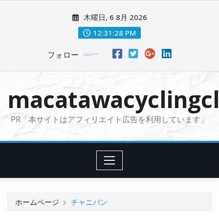
コ
木曜日, 6 8月 2026
ン
テ
12:31:29 PM
ン
フォロー
ツ
に
ス
macatawacyclingcl
キ
ッ
PR「本サイトはアフィリエイト広告を利用しています」
プ
ホームページ
チャニバン