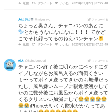
返信
リツイート
いいね
2023年03月27日 07:27:40
みゆさゆ
@miyusayu
フォローする
ちょっと奥さん、チャニバンのあとに
とかもうなになになに！！！ てかど
こでそれ録ってるのねえバンチャン
返信
リツイート
いいね
2023年03月27日 07:26:49
鈴木
@koinoboooori
フォローする
チャニバン終了後に明らかにベッドにダ
イブしながらお風呂入るの面倒くさい
よ〜ってボイメ送ってきたのも無理だっ
たし、風呂嫌いムーブに親近感湧かして
たのに数分後にお風呂からボイメ送って
くるクリスいい加減にして
iPhoneがいくら防水だからってあ