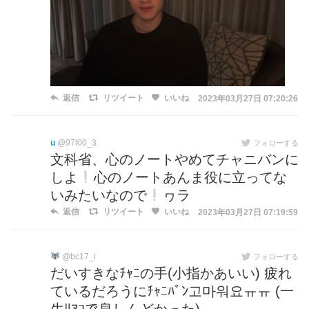
返信
リツイート
いいね
2023年03月27日 07:20:26
u
@97l00_3
フォローする
文科省、心のノートやめてチャニバンに
しよ
心のノートあんま役に立ってな
いみたいなので
ヮラ
返信
リツイート
いいね
2023年03月27日 07:19:59
@bc17_i
フォローする
だいすきなﾁｬﾆの手(小指かあいい) 疲れ
ているだろうにﾁｬﾆﾊﾞﾝ고마워요ㅠㅠ (一