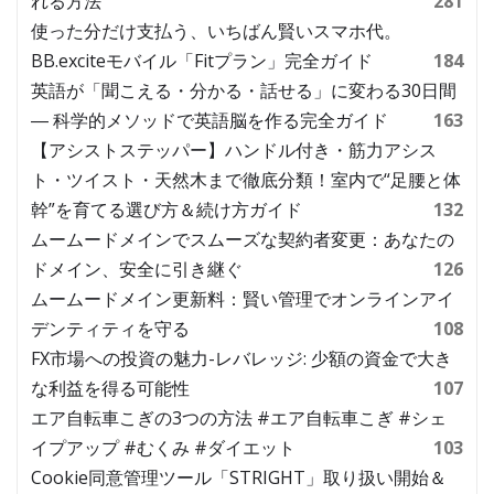
れる方法
281
使った分だけ支払う、いちばん賢いスマホ代。
BB.exciteモバイル「Fitプラン」完全ガイド
184
英語が「聞こえる・分かる・話せる」に変わる30日間
― 科学的メソッドで英語脳を作る完全ガイド
163
【アシストステッパー】ハンドル付き・筋力アシス
ト・ツイスト・天然木まで徹底分類！室内で“足腰と体
幹”を育てる選び方＆続け方ガイド
132
ムームードメインでスムーズな契約者変更：あなたの
ドメイン、安全に引き継ぐ
126
ムームードメイン更新料：賢い管理でオンラインアイ
デンティティを守る
108
FX市場への投資の魅力-レバレッジ: 少額の資金で大き
な利益を得る可能性
107
エア自転車こぎの3つの方法 #エア自転車こぎ #シェ
イプアップ #むくみ #ダイエット
103
Cookie同意管理ツール「STRIGHT」取り扱い開始＆