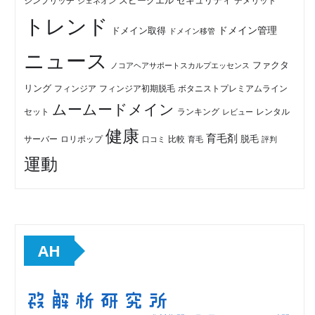
セキュリティ
スピークエル
デメリット
シンプリッチ
ジェネオン
トレンド
ドメイン管理
ドメイン取得
ドメイン移管
ニュース
ファクタ
ノコアヘアサポートスカルプエッセンス
リング
フィンジア初期脱毛
ボタニストプレミアムライン
フィンジア
ムームードメイン
セット
ランキング
レビュー
レンタル
健康
育毛剤
脱毛
ロリポップ
比較
サーバー
口コミ
評判
育毛
運動
AH