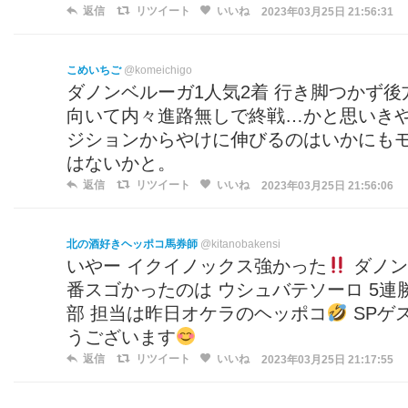
返信
リツイート
いいね
2023年03月25日 21:56:31
こめいちご
@komeichigo
ダノンベルーガ1人気2着 行き脚つかず後
向いて内々進路無しで終戦…かと思いきや
ジションからやけに伸びるのはいかにも
はないかと。
返信
リツイート
いいね
2023年03月25日 21:56:06
北の酒好きヘッポコ馬券師
@kitanobakensi
いやー イクイノックス強かった
ダノン
番スゴかったのは ウシュバテソーロ 5連
部 担当は昨日オケラのヘッポコ
SPゲ
うございます
返信
リツイート
いいね
2023年03月25日 21:17:55