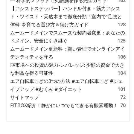
― 科学的メソッドで英語脳を作る完全ガイド
162
【アシストステッパー】ハンドル付き・筋力アシス
ト・ツイスト・天然木まで徹底分類！室内で“足腰と
体幹”を育てる選び方＆続け方ガイド
128
ムームードメインでスムーズな契約者変更：あなたの
ドメイン、安全に引き継ぐ
125
ムームードメイン更新料：賢い管理でオンラインアイ
デンティティを守る
106
FX市場への投資の魅力-レバレッジ: 少額の資金で大き
な利益を得る可能性
104
エア自転車こぎの3つの方法 #エア自転車こぎ #シェ
イプアップ #むくみ #ダイエット
101
サイトマップ
72
FITBOX紹介！静かにいつでもできる有酸素運動！
70