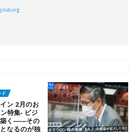
gclub.org
ンド
イン 2月のお
ン特集- ビジ
築く――その
点となるのが独