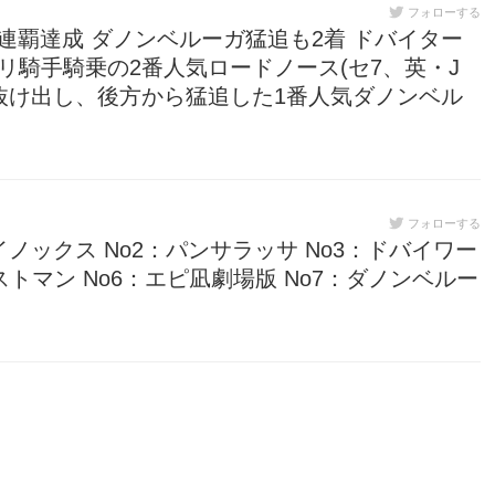
フォローする
連覇達成 ダノンベルーガ猛追も2着 ドバイター
トーリ騎手騎乗の2番人気ロードノース(セ7、英・J
ら抜け出し、後方から猛追した1番人気ダノンベル
フォローする
No1：イクイノックス No2：パンサラッサ No3：ドバイワー
ストマン No6：エピ凪劇場版 No7：ダノンベルー