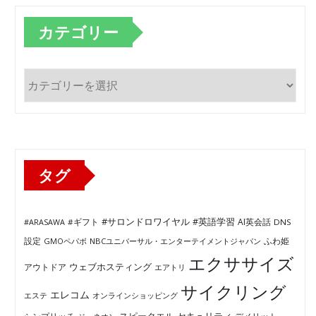
カテゴリー
カ
テ
ゴ
リ
ー
タグ
#サロンドロワイヤル
#英語学習
AI英会話
#ARASAWA
#ギフト
DNS
ふわ姫
設定
GMOペパボ
NBCユニバーサル・エンターテイメントジャパン
エクササイズ
ウェブホスティング
アウトドア
エアトリ
サイクリング
エレコム
エステ
オンラインショッピング