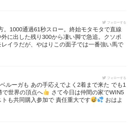
フォローする
方。1000通過61秒スロー。終始モタモタで直線
外に出した残り300から凄い脚で急追。クソポ
モレイラだが、やはりこの面子では一番強い馬で
フォローする
ベルーガも あの手応えでよく2着まで来た でも1
勝で世界の頂点へ
さて今日は仲間の家でWIN5
ストも共同購入参加で 責任重大です
おはよ