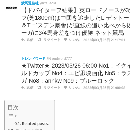
競馬通信社
@kts_aoki
【ドバイターフ結果】英ロードノースが3
フ(芝1800m)は中団を追走したL.デッ
＆T.ゴスデン厩舎)が直線の追い比べか
ーガに3/4馬身差をつけ優勝 ネット競馬
返信
リツイート
いいね
2023年03月25日 21:17:01
トレンドワード
@trendword777
★Twitter★ 2023/03/26 06:00 
ルドカップ No4：エピ凪映画化 No5：ラ
ガ No8：annkw No9：ブルーロック
返信
リツイート
いいね
2023年03月25日 21:00:08
目次
Related posts: