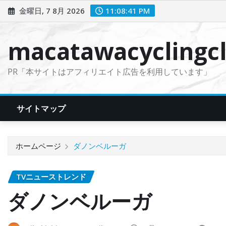
コ
金曜日, 7 8月 2026
11:08:42 PM
ン
テ
macatawacyclingcl
ン
ツ
PR「本サイトはアフィリエイト広告を利用しています」
に
ス
キ
サイトマップ
ッ
プ
ホームページ
ダノンベルーガ
TVニューストレンド
ダノンベルーガ