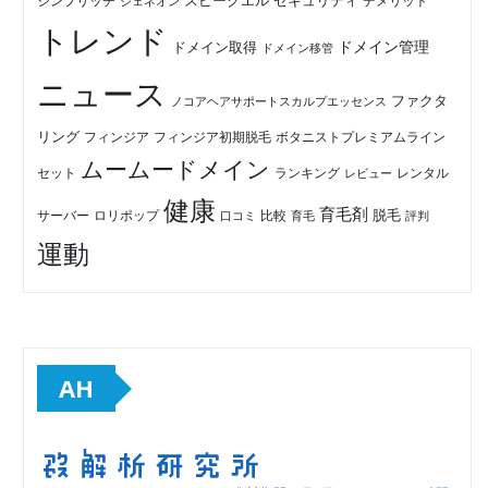
セキュリティ
スピークエル
デメリット
シンプリッチ
ジェネオン
トレンド
ドメイン管理
ドメイン取得
ドメイン移管
ニュース
ファクタ
ノコアヘアサポートスカルプエッセンス
リング
フィンジア初期脱毛
ボタニストプレミアムライン
フィンジア
ムームードメイン
セット
ランキング
レビュー
レンタル
健康
育毛剤
脱毛
ロリポップ
比較
サーバー
口コミ
評判
育毛
運動
AH