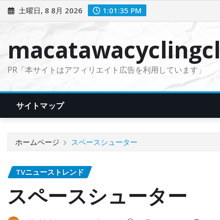
コ
土曜日, 8 8月 2026
1:01:37 PM
ン
テ
macatawacyclingcl
ン
ツ
PR「本サイトはアフィリエイト広告を利用しています」
に
ス
キ
サイトマップ
ッ
プ
ホームページ
スペースシューター
TVニューストレンド
スペースシューター