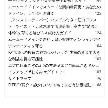
― 科学的メソッドで英語脳を作る完全ガイド
164
ムームードメインでスムーズな契約者変更：あなたの
ドメイン、安全に引き継ぐ
125
【アシストステッパー】ハンドル付き・筋力アシス
ト・ツイスト・天然木まで徹底分類！室内で“足腰と
体幹”を育てる選び方＆続け方ガイド
124
ムームードメイン更新料：賢い管理でオンラインアイ
デンティティを守る
104
FX市場への投資の魅力-レバレッジ: 少額の資金で大き
な利益を得る可能性
103
エア自転車こぎの3つの方法 #エア自転車こぎ #シェ
イプアップ #むくみ #ダイエット
103
サイトマップ
76
FITBOX紹介！静かにいつでもできる有酸素運動！
68