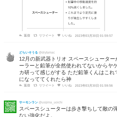
返信
リツイート
いいね
2023年03月30日 01:59:57
どらいそうる
@drytamac
12月の新武器トリオ スペースシュータ
ーラーと鉛筆が全然使われてないからヤケ
カ研って感じがする ただ鉛筆くんはこれで
になっててくれたら神
返信
リツイート
いいね
2023年03月30日 01:59:56
サーモンラン
@usijima_uoichi
スペースシューターは歩き撃ちして敵の弾
ない強化だよ。