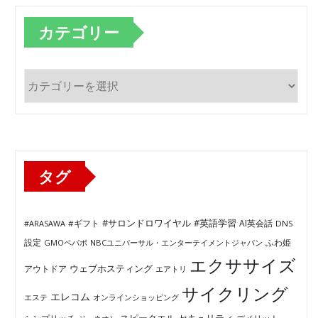
カテゴリー
カ
テ
ゴ
リ
ー
タグ
#サロンドロワイヤル
#英語学習
AI英会話
#ARASAWA
#ギフト
DNS
ふわ姫
設定
GMOペパボ
NBCユニバーサル・エンターテイメントジャパン
エクササイズ
ウェブホスティング
アウトドア
エアトリ
サイクリング
エレコム
エステ
オンラインショッピング