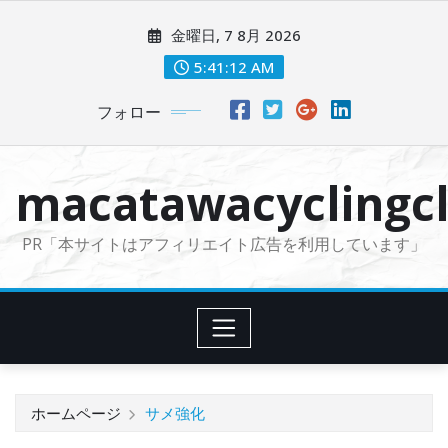
コ
金曜日, 7 8月 2026
ン
テ
5:41:13 AM
ン
フォロー
ツ
に
ス
macatawacyclingcl
キ
ッ
PR「本サイトはアフィリエイト広告を利用しています」
プ
ホームページ
サメ強化