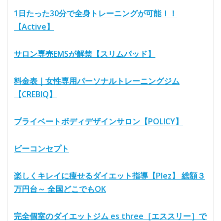
1日たった30分で全身トレーニングが可能！！
【Active】
サロン専売EMSが解禁【スリムパッド】
料金表｜女性専用パーソナルトレーニングジム
【CREBIQ】
プライベートボディデザインサロン【POLICY】
ビーコンセプト
楽しくキレイに痩せるダイエット指導【Plez】 総額３
万円台～ 全国どこでもOK
完全個室のダイエットジム es three［エススリー］で