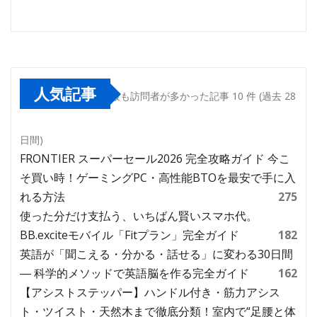
人気記事
最も訪問者が多かった記事 10 件 (過去 28
日間)
FRONTIER スーパーセール2026 完全攻略ガイド 今こ
そ買い時！ゲーミングPC・高性能BTOを最安で手に入
れる方法
275
使った分だけ支払う、いちばん賢いスマホ代。
BB.exciteモバイル「Fitプラン」完全ガイド
182
英語が「聞こえる・分かる・話せる」に変わる30日間
― 科学的メソッドで英語脳を作る完全ガイド
162
【アシストステッパー】ハンドル付き・筋力アシス
ト・ツイスト・天然木まで徹底分類！室内で“足腰と体