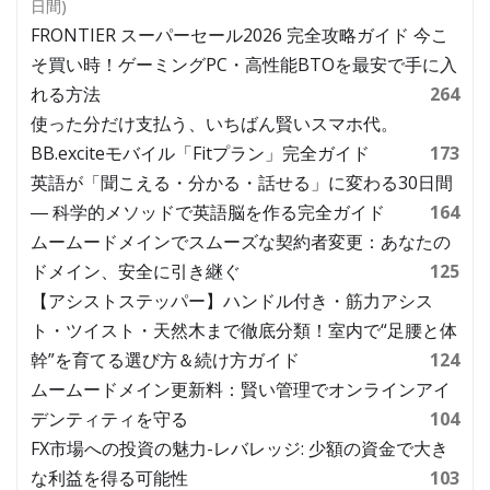
日間)
FRONTIER スーパーセール2026 完全攻略ガイド 今こ
そ買い時！ゲーミングPC・高性能BTOを最安で手に入
れる方法
264
使った分だけ支払う、いちばん賢いスマホ代。
BB.exciteモバイル「Fitプラン」完全ガイド
173
英語が「聞こえる・分かる・話せる」に変わる30日間
― 科学的メソッドで英語脳を作る完全ガイド
164
ムームードメインでスムーズな契約者変更：あなたの
ドメイン、安全に引き継ぐ
125
【アシストステッパー】ハンドル付き・筋力アシス
ト・ツイスト・天然木まで徹底分類！室内で“足腰と体
幹”を育てる選び方＆続け方ガイド
124
ムームードメイン更新料：賢い管理でオンラインアイ
デンティティを守る
104
FX市場への投資の魅力-レバレッジ: 少額の資金で大き
な利益を得る可能性
103