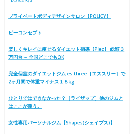
プライベートボディデザインサロン【POLICY】
ビーコンセプト
楽しくキレイに痩せるダイエット指導【Plez】 総額３
万円台～ 全国どこでもOK
完全個室のダイエットジム es three［エススリー］で
2ヶ月間で体重マイナス１５kg
ひとりではできなかった？［ライザップ］他のジムと
はここが違う。
女性専用パーソナルジム【Shapes(シェイプス)】