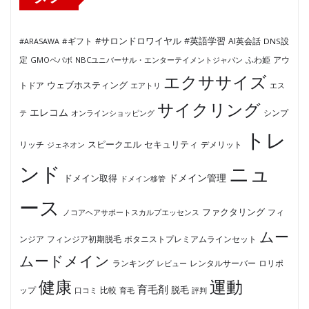
#サロンドロワイヤル
#英語学習
AI英会話
#ARASAWA
#ギフト
DNS設
ふわ姫
定
GMOペパボ
NBCユニバーサル・エンターテイメントジャパン
アウ
エクササイズ
ウェブホスティング
トドア
エアトリ
エス
サイクリング
エレコム
テ
オンラインショッピング
シンプ
トレ
セキュリティ
スピークエル
デメリット
リッチ
ジェネオン
ンド
ニュ
ドメイン管理
ドメイン取得
ドメイン移管
ース
ファクタリング
ノコアヘアサポートスカルプエッセンス
フィ
ムー
フィンジア初期脱毛
ボタニストプレミアムラインセット
ンジア
ムードメイン
ロリポ
ランキング
レビュー
レンタルサーバー
健康
運動
育毛剤
脱毛
ップ
比較
口コミ
評判
育毛