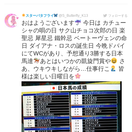
スターバタフライ
@S_Butterfly_K13
フォローする
おはようございます
今日は カチュー
シャの唄の日 サク山チョコ次郎の日 楽
聖忌 犀星忌 鐵幹忌 ベートーヴェンの命
日 ダイアナ・ロスの誕生日 今晩ドバイ
にてWCがあり、予想通り3勝する日本
馬達
あとはいつかの凱旋門賞や
さ
あ、ウキウキしながら…仕事行こ
皆
様は楽しい日曜日を