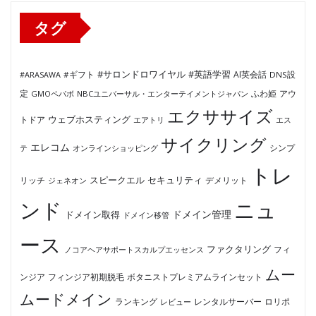
ー
タグ
#サロンドロワイヤル
#英語学習
AI英会話
#ARASAWA
#ギフト
DNS設
ふわ姫
定
GMOペパボ
NBCユニバーサル・エンターテイメントジャパン
アウ
エクササイズ
ウェブホスティング
トドア
エアトリ
エス
サイクリング
エレコム
テ
オンラインショッピング
シンプ
トレ
セキュリティ
スピークエル
デメリット
リッチ
ジェネオン
ンド
ニュ
ドメイン管理
ドメイン取得
ドメイン移管
ース
ファクタリング
ノコアヘアサポートスカルプエッセンス
フィ
ムー
フィンジア初期脱毛
ボタニストプレミアムラインセット
ンジア
ムードメイン
ロリポ
ランキング
レビュー
レンタルサーバー