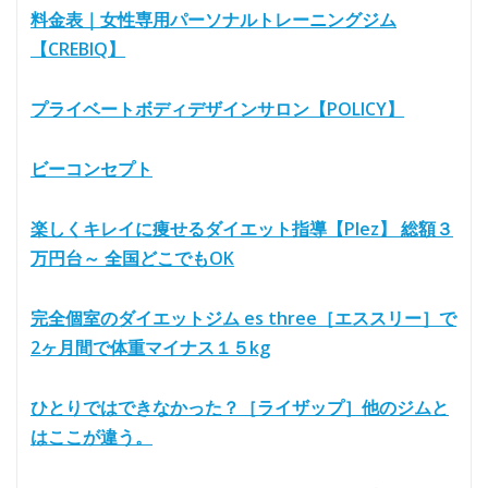
料金表｜女性専用パーソナルトレーニングジム
【CREBIQ】
プライベートボディデザインサロン【POLICY】
ビーコンセプト
楽しくキレイに痩せるダイエット指導【Plez】 総額３
万円台～ 全国どこでもOK
完全個室のダイエットジム es three［エススリー］で
2ヶ月間で体重マイナス１５kg
ひとりではできなかった？［ライザップ］他のジムと
はここが違う。