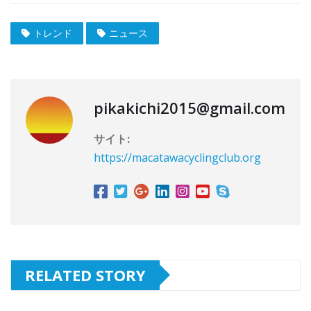
トレンド
ニュース
pikakichi2015@gmail.com
サイト:
https://macatawacyclingclub.org
RELATED STORY