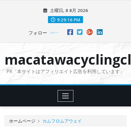
コ
土曜日, 8 8月 2026
ン
テ
9:29:17 PM
ン
フォロー
ツ
に
ス
macatawacyclingcl
キ
ッ
PR「本サイトはアフィリエイト広告を利用しています」
プ
ホームページ
カムフロムアウェイ