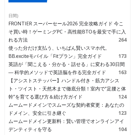
日間)
FRONTIER スーパーセール2026 完全攻略ガイド 今こ
そ買い時！ゲーミングPC・高性能BTOを最安で手に入
れる方法
264
使った分だけ支払う、いちばん賢いスマホ代。
BB.exciteモバイル「Fitプラン」完全ガイド
173
英語が「聞こえる・分かる・話せる」に変わる30日間
― 科学的メソッドで英語脳を作る完全ガイド
163
【アシストステッパー】ハンドル付き・筋力アシス
ト・ツイスト・天然木まで徹底分類！室内で“足腰と体
幹”を育てる選び方＆続け方ガイド
124
ムームードメインでスムーズな契約者変更：あなたの
ドメイン、安全に引き継ぐ
123
ムームードメイン更新料：賢い管理でオンラインアイ
デンティティを守る
104