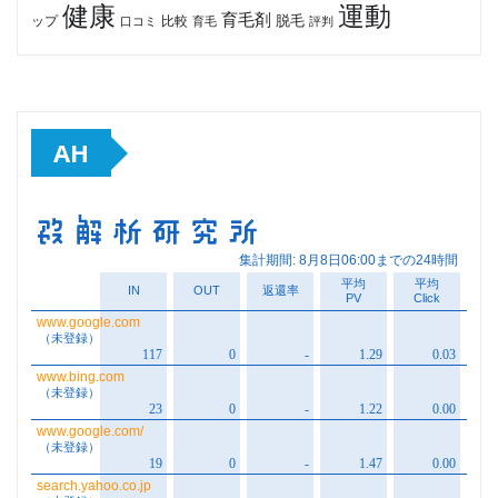
健康
運動
育毛剤
脱毛
ップ
比較
口コミ
評判
育毛
AH