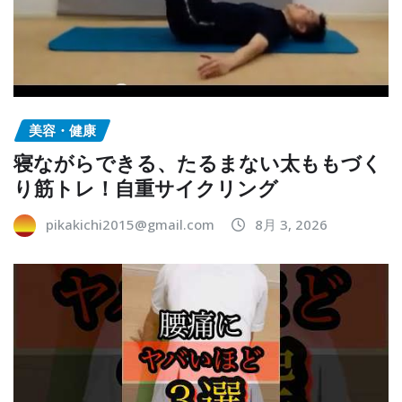
美容・健康
寝ながらできる、たるまない太ももづく
り筋トレ！自重サイクリング
pikakichi2015@gmail.com
8月 3, 2026