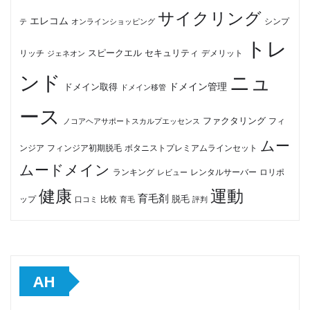
サイクリング
エレコム
テ
オンラインショッピング
シンプ
トレ
セキュリティ
スピークエル
デメリット
リッチ
ジェネオン
ンド
ニュ
ドメイン管理
ドメイン取得
ドメイン移管
ース
ファクタリング
ノコアヘアサポートスカルプエッセンス
フィ
ムー
フィンジア初期脱毛
ボタニストプレミアムラインセット
ンジア
ムードメイン
ロリポ
ランキング
レビュー
レンタルサーバー
健康
運動
育毛剤
脱毛
ップ
比較
口コミ
評判
育毛
AH