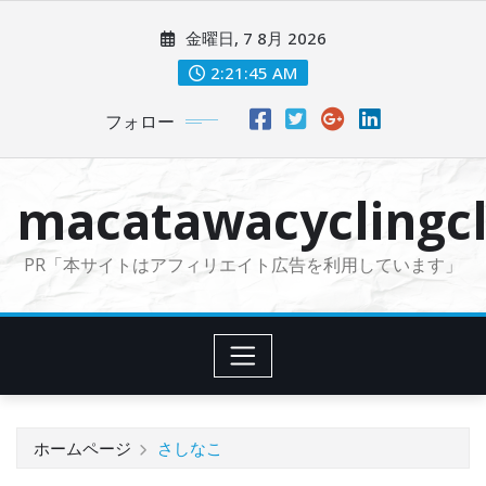
コ
金曜日, 7 8月 2026
ン
テ
2:21:46 AM
ン
フォロー
ツ
に
ス
macatawacyclingcl
キ
ッ
PR「本サイトはアフィリエイト広告を利用しています」
プ
ホームページ
さしなこ