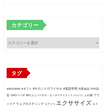
カテゴリー
カ
テ
ゴ
リ
ー
タグ
#サロンドロワイヤル
#英語学習
AI英会話
#ARASAWA
#ギフト
DNS設
ふわ姫
定
GMOペパボ
NBCユニバーサル・エンターテイメントジャパン
アウ
エクササイズ
ウェブホスティング
トドア
エアトリ
エス