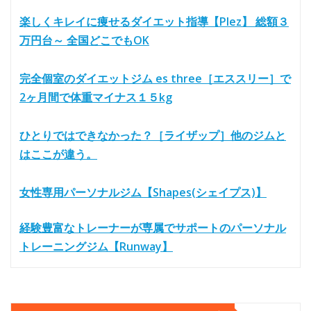
楽しくキレイに痩せるダイエット指導【Plez】 総額３
万円台～ 全国どこでもOK
完全個室のダイエットジム es three［エススリー］で
2ヶ月間で体重マイナス１５kg
ひとりではできなかった？［ライザップ］他のジムと
はここが違う。
女性専用パーソナルジム【Shapes(シェイプス)】
経験豊富なトレーナーが専属でサポートのパーソナル
トレーニングジム【Runway】