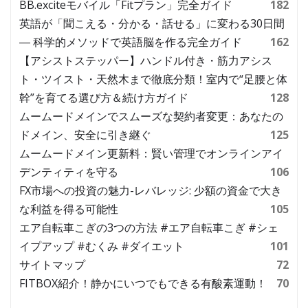
BB.exciteモバイル「Fitプラン」完全ガイド
182
英語が「聞こえる・分かる・話せる」に変わる30日間
― 科学的メソッドで英語脳を作る完全ガイド
162
【アシストステッパー】ハンドル付き・筋力アシス
ト・ツイスト・天然木まで徹底分類！室内で“足腰と体
幹”を育てる選び方＆続け方ガイド
128
ムームードメインでスムーズな契約者変更：あなたの
ドメイン、安全に引き継ぐ
125
ムームードメイン更新料：賢い管理でオンラインアイ
デンティティを守る
106
FX市場への投資の魅力-レバレッジ: 少額の資金で大き
な利益を得る可能性
105
エア自転車こぎの3つの方法 #エア自転車こぎ #シェ
イプアップ #むくみ #ダイエット
101
サイトマップ
72
FITBOX紹介！静かにいつでもできる有酸素運動！
70