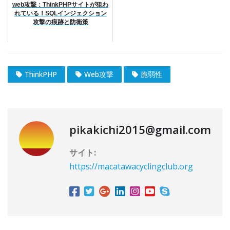
検
web攻撃：ThinkPHPサイトが狙わ
れている！SQLインジェクション
索
攻撃の痕跡と防衛策
さ
れ
た
単
ThinkPHP
Web攻撃
脆弱性
語
）
)
pikakichi2015@gmail.com
サイト:
https://macatawacyclingclub.org