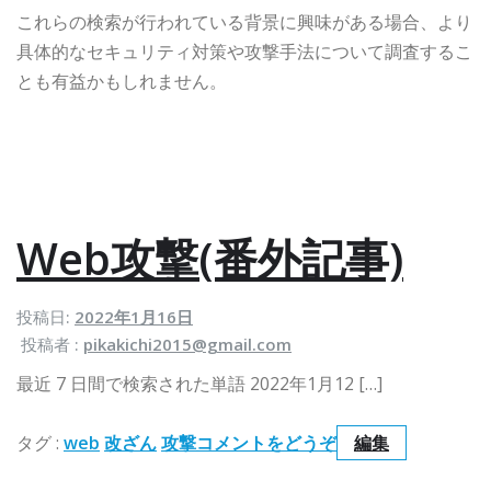
これらの検索が行われている背景に興味がある場合、より
具体的なセキュリティ対策や攻撃手法について調査するこ
とも有益かもしれません。
Web攻撃(番外記事)
投稿日:
2022年1月16日
投稿者 :
pikakichi2015@gmail.com
最近 7 日間で検索された単語 2022年1月12 […]
(
W
W
タグ :
web
改ざん
攻撃
コメントをどうぞ
編集
e
e
b