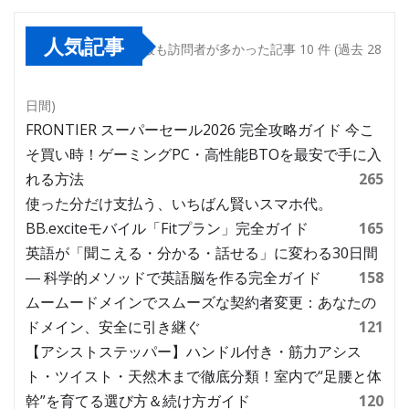
人気記事
最も訪問者が多かった記事 10 件 (過去 28
日間)
FRONTIER スーパーセール2026 完全攻略ガイド 今こ
そ買い時！ゲーミングPC・高性能BTOを最安で手に入
れる方法
265
使った分だけ支払う、いちばん賢いスマホ代。
BB.exciteモバイル「Fitプラン」完全ガイド
165
英語が「聞こえる・分かる・話せる」に変わる30日間
― 科学的メソッドで英語脳を作る完全ガイド
158
ムームードメインでスムーズな契約者変更：あなたの
ドメイン、安全に引き継ぐ
121
【アシストステッパー】ハンドル付き・筋力アシス
ト・ツイスト・天然木まで徹底分類！室内で“足腰と体
幹”を育てる選び方＆続け方ガイド
120