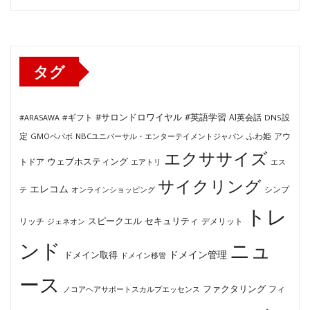
ゴ
リ
ー
タグ
#サロンドロワイヤル
#英語学習
AI英会話
#ARASAWA
#ギフト
DNS設
ふわ姫
定
GMOペパボ
NBCユニバーサル・エンターテイメントジャパン
アウ
エクササイズ
ウェブホスティング
トドア
エアトリ
エス
サイクリング
エレコム
テ
オンラインショッピング
シンプ
トレ
セキュリティ
スピークエル
デメリット
リッチ
ジェネオン
ンド
ニュ
ドメイン管理
ドメイン取得
ドメイン移管
ース
ファクタリング
ノコアヘアサポートスカルプエッセンス
フィ