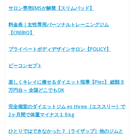
サロン専売EMSが解禁【スリムパッド】
料金表｜女性専用パーソナルトレーニングジム
【CREBIQ】
プライベートボディデザインサロン【POLICY】
ビーコンセプト
楽しくキレイに痩せるダイエット指導【Plez】 総額３
万円台～ 全国どこでもOK
完全個室のダイエットジム es three［エススリー］で
2ヶ月間で体重マイナス１５kg
ひとりではできなかった？［ライザップ］他のジムと