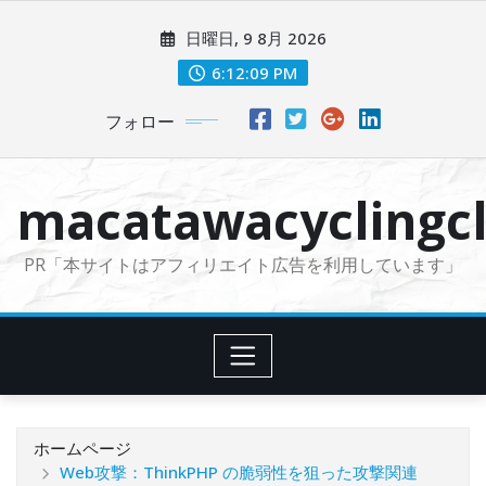
コ
日曜日, 9 8月 2026
ン
テ
6:12:11 PM
ン
フォロー
ツ
に
ス
macatawacyclingcl
キ
ッ
PR「本サイトはアフィリエイト広告を利用しています」
プ
ホームページ
Web攻撃：ThinkPHP の脆弱性を狙った攻撃関連