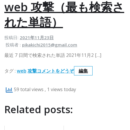
web 攻撃（最も検索さ
b
攻
攻
撃
れた単語）
撃
(
番
(
外
番
投稿日:
2021年11月23日
記
外
事
投稿者 :
pikakichi2015@gmail.com
記
)
最近 7 日間で検索された単語 2021年11月2 […]
事
(
)
w
タグ :
web
攻撃
コメントをどうぞ
編集
)
e
b
59 total views
, 1 views today
攻
撃
Related posts:
（
最
も