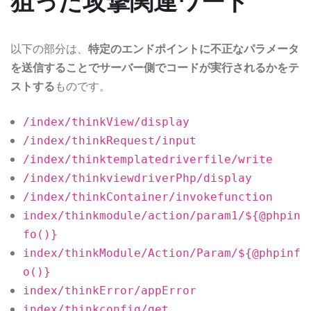
狙った攻撃関連ワード
以下の部分は、
特定のエンドポイントに不正なパラメータ
を送信することでサーバー側でコードが実行されるかをテ
ストする
ものです。
/index/thinkView/display
/index/thinkRequest/input
/index/thinktemplatedriverfile/write
/index/thinkviewdriverPhp/display
/index/thinkContainer/invokefunction
index/thinkmodule/action/param1/${@phpin
fo()}
index/thinkModule/Action/Param/${@phpinf
o()}
index/thinkError/appError
index/thinkconfig/get