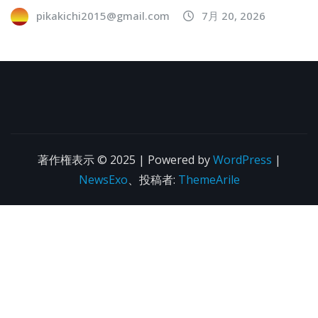
pikakichi2015@gmail.com
7月 20, 2026
著作権表示 © 2025 | Powered by
WordPress
|
NewsExo
、投稿者:
ThemeArile