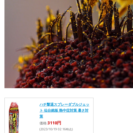
ハチ撃退スプレーダブルジェッ
ト 仙台銘板 熱中症対策 暑さ対
策
3110円
価格:
(2023/10/19 02:16時点)