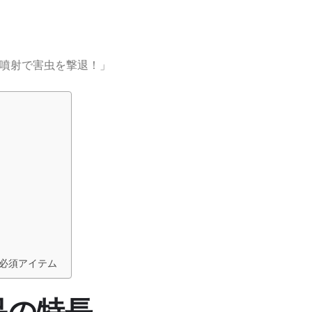
力噴射で害虫を撃退！」
必須アイテム
品の特長