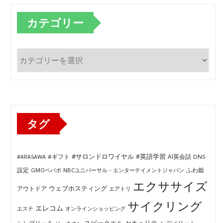
カテゴリー
カ
テ
ゴ
リ
ー
タグ
#サロンドロワイヤル
#英語学習
AI英会話
#ARASAWA
#ギフト
DNS
ふわ姫
設定
GMOペパボ
NBCユニバーサル・エンターテイメントジャパン
エクササイズ
ウェブホスティング
アウトドア
エアトリ
サイクリング
エレコム
エステ
オンラインショッピング