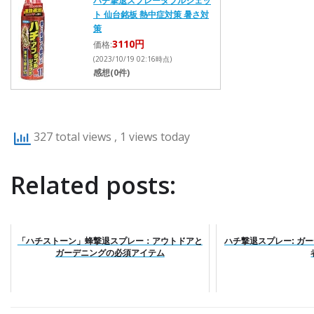
ハチ撃退スプレーダブルジェッ
ト 仙台銘板 熱中症対策 暑さ対
策
3110円
価格:
(2023/10/19 02:16時点)
感想(0件)
327 total views
, 1 views today
Related posts:
「ハチストーン」蜂撃退スプレー：アウトドアと
ハチ撃退スプレー: ガ
ガーデニングの必須アイテム