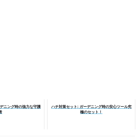
ーデニング時の強力な守護
ハチ対策セット: ガーデニング時の安心ツール究
者
極のセット！