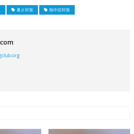
板
暑さ対策
熱中症対策
.com
gclub.org