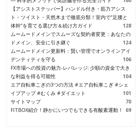
― 科学的メソッドで英語脳を作る完全ガイド
160
【アシストステッパー】ハンドル付き・筋力アシス
ト・ツイスト・天然木まで徹底分類！室内で“足腰と
体幹”を育てる選び方＆続け方ガイド
128
ムームードメインでスムーズな契約者変更：あなたの
ドメイン、安全に引き継ぐ
124
ムームードメイン更新料：賢い管理でオンラインアイ
デンティティを守る
106
FX市場への投資の魅力-レバレッジ: 少額の資金で大き
な利益を得る可能性
104
エア自転車こぎの3つの方法 #エア自転車こぎ #シェ
イプアップ #むくみ #ダイエット
101
サイトマップ
70
FITBOX紹介！静かにいつでもできる有酸素運動！
69