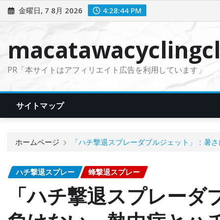
コ
金曜日, 7 8月 2026
4:28:45 PM
ン
テ
macatawacyclingcl
ン
ツ
PR「本サイトはアフィリエイト広告を利用しています」
に
ス
キ
サイトマップ
ッ
プ
ホームページ
「ハチ撃退スプレーダブルジェット」：暑さ
ハチ撃退スプレー
蜂撃退スプレー
「ハチ撃退スプレーダ