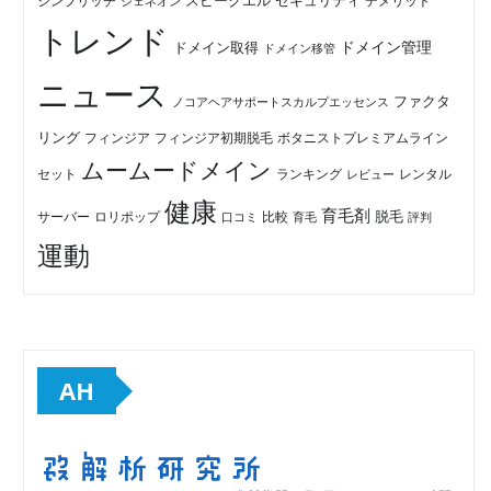
セキュリティ
スピークエル
デメリット
シンプリッチ
ジェネオン
トレンド
ドメイン管理
ドメイン取得
ドメイン移管
ニュース
ファクタ
ノコアヘアサポートスカルプエッセンス
リング
フィンジア初期脱毛
ボタニストプレミアムライン
フィンジア
ムームードメイン
セット
ランキング
レビュー
レンタル
健康
育毛剤
脱毛
ロリポップ
比較
サーバー
口コミ
評判
育毛
運動
AH