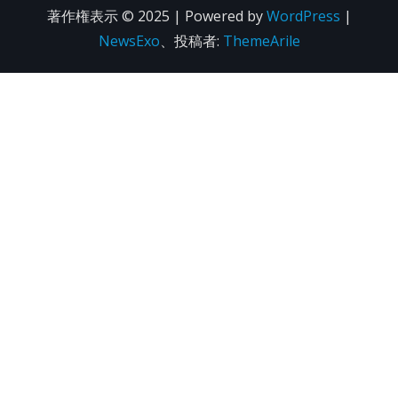
著作権表示 © 2025 | Powered by
WordPress
|
NewsExo
、投稿者:
ThemeArile