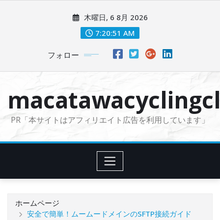
コ
木曜日, 6 8月 2026
ン
テ
7:20:52 AM
ン
フォロー
ツ
に
ス
macatawacyclingcl
キ
ッ
PR「本サイトはアフィリエイト広告を利用しています」
プ
ホームページ
安全で簡単！ムームードメインのSFTP接続ガイド