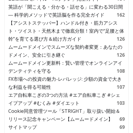
英語が「聞こえる・分かる・話せる」に変わる30日間
― 科学的メソッドで英語脳を作る完全ガイド
162
【アシストステッパー】ハンドル付き・筋力アシス
ト・ツイスト・天然木まで徹底分類！室内で“足腰と体
幹”を育てる選び方＆続け方ガイド
126
ムームードメインでスムーズな契約者変更：あなたの
ドメイン、安全に引き継ぐ
126
ムームードメイン更新料：賢い管理でオンラインアイ
デンティティを守る
108
FX市場への投資の魅力-レバレッジ: 少額の資金で大き
な利益を得る可能性
107
エア自転車こぎの3つの方法 #エア自転車こぎ #シェ
イプアップ #むくみ #ダイエット
103
Cookie同意管理ツール「STRIGHT」取り扱い開始＆
リリース記念キャンペーン【ムームードメイン】
69
サイトマップ
69