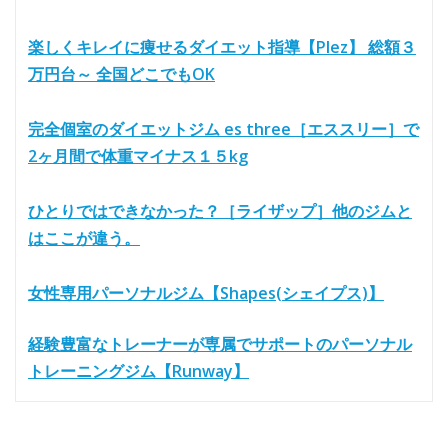
楽しくキレイに痩せるダイエット指導【Plez】 総額３
万円台～ 全国どこでもOK
完全個室のダイエットジム es three［エススリー］で
2ヶ月間で体重マイナス１５kg
ひとりではできなかった？［ライザップ］他のジムと
はここが違う。
女性専用パーソナルジム【Shapes(シェイプス)】
経験豊富なトレーナーが専属でサポートのパーソナル
トレーニングジム【Runway】