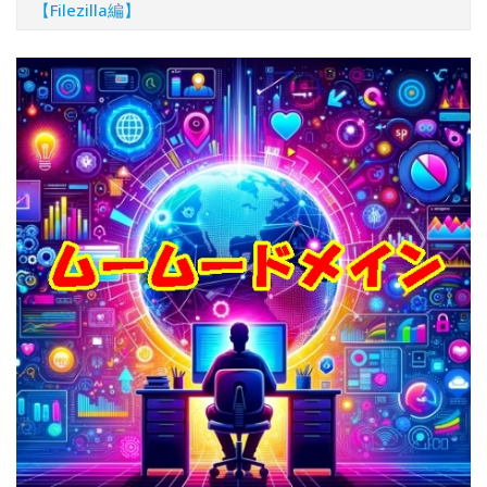
【Filezilla編】