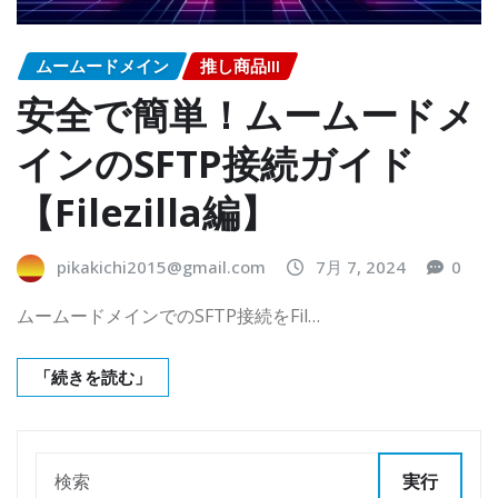
ムームードメイン
推し商品III
安全で簡単！ムームードメ
インのSFTP接続ガイド
【Filezilla編】
pikakichi2015@gmail.com
7月 7, 2024
0
ムームードメインでのSFTP接続をFil…
「続きを読む」
実行