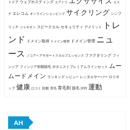
エクササイズ
ウェブホスティング
トドア
エアトリ
エス
サイクリング
エレコム
テ
オンラインショッピング
シンプ
トレ
セキュリティ
スピークエル
デメリット
リッチ
ジェネオン
ンド
ニュ
ドメイン管理
ドメイン取得
ドメイン移管
ース
ファクタリング
ノコアヘアサポートスカルプエッセンス
フィ
ムー
フィンジア初期脱毛
ボタニストプレミアムラインセット
ンジア
ムードメイン
ロリポ
ランキング
レビュー
レンタルサーバー
健康
運動
育毛剤
脱毛
ップ
比較
口コミ
評判
育毛
AH