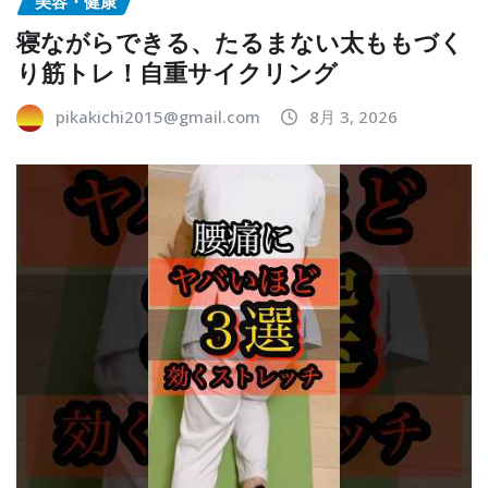
美容・健康
寝ながらできる、たるまない太ももづく
り筋トレ！自重サイクリング
pikakichi2015@gmail.com
8月 3, 2026