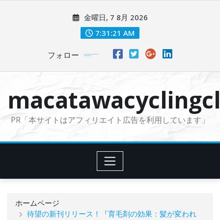
コ
金曜日, 7 8月 2026
ン
テ
7:31:23 AM
ン
フォロー
ツ
に
ス
macatawacyclingcl
キ
ッ
PR「本サイトはアフィリエイト広告を利用しています」
プ
ホームページ
待望の新刊リリース！『育毛剤の効果：髪が変われ