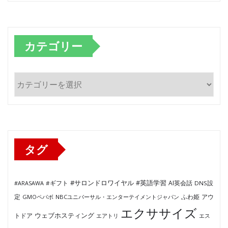
カテゴリー
カ
テ
ゴ
リ
ー
タグ
#サロンドロワイヤル
#英語学習
AI英会話
#ARASAWA
#ギフト
DNS設
ふわ姫
定
GMOペパボ
NBCユニバーサル・エンターテイメントジャパン
アウ
エクササイズ
ウェブホスティング
トドア
エアトリ
エス