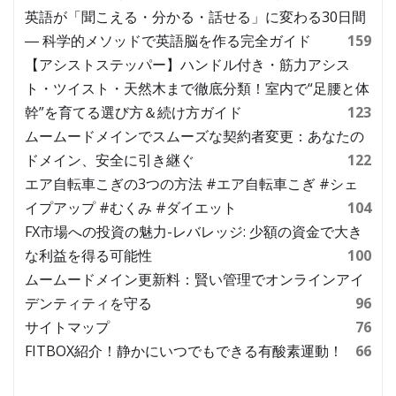
英語が「聞こえる・分かる・話せる」に変わる30日間
― 科学的メソッドで英語脳を作る完全ガイド
159
【アシストステッパー】ハンドル付き・筋力アシス
ト・ツイスト・天然木まで徹底分類！室内で“足腰と体
幹”を育てる選び方＆続け方ガイド
123
ムームードメインでスムーズな契約者変更：あなたの
ドメイン、安全に引き継ぐ
122
エア自転車こぎの3つの方法 #エア自転車こぎ #シェ
イプアップ #むくみ #ダイエット
104
FX市場への投資の魅力-レバレッジ: 少額の資金で大き
な利益を得る可能性
100
ムームードメイン更新料：賢い管理でオンラインアイ
デンティティを守る
96
サイトマップ
76
FITBOX紹介！静かにいつでもできる有酸素運動！
66