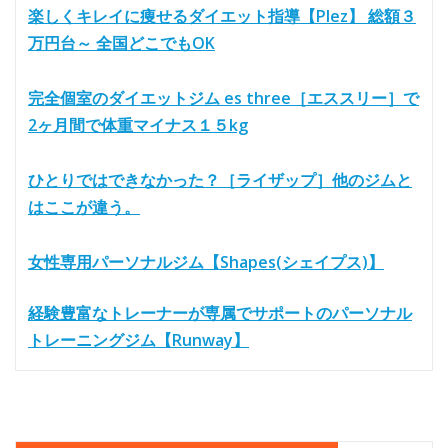
楽しくキレイに痩せるダイエット指導【Plez】 総額３
万円台～ 全国どこでもOK
完全個室のダイエットジム es three［エススリー］で
2ヶ月間で体重マイナス１５kg
ひとりではできなかった？［ライザップ］他のジムと
はここが違う。
女性専用パーソナルジム【Shapes(シェイプス)】
経験豊富なトレーナーが専属でサポートのパーソナル
トレーニングジム【Runway】