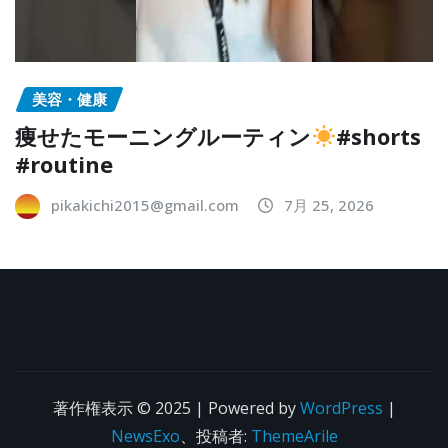
美容・健康
痩せたモーニングルーティン
#shorts
#routine
pikakichi2015@gmail.com
7月 25, 2026
著作権表示 © 2025 | Powered by
WordPress
|
NewsExo
、投稿者:
ThemeArile