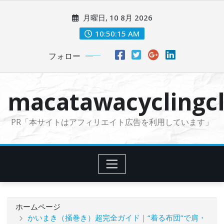
コ
月曜日, 10 8月 2026
ン
テ
10:50:16 AM
ン
フォロー
ツ
に
ス
macatawacyclingcl
キ
ッ
PR「本サイトはアフィリエイト広告を利用しています」
プ
ホームページ
かいまき（掻巻き）超完全ガイド｜“着る布団”で肩・