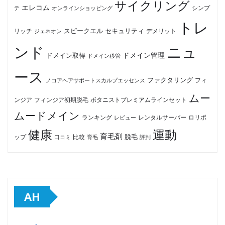
サイクリング
エレコム
テ
オンラインショッピング
シンプ
トレ
セキュリティ
スピークエル
デメリット
リッチ
ジェネオン
ンド
ニュ
ドメイン管理
ドメイン取得
ドメイン移管
ース
ファクタリング
ノコアヘアサポートスカルプエッセンス
フィ
ムー
フィンジア初期脱毛
ボタニストプレミアムラインセット
ンジア
ムードメイン
ロリポ
ランキング
レビュー
レンタルサーバー
健康
運動
育毛剤
脱毛
ップ
比較
口コミ
評判
育毛
AH