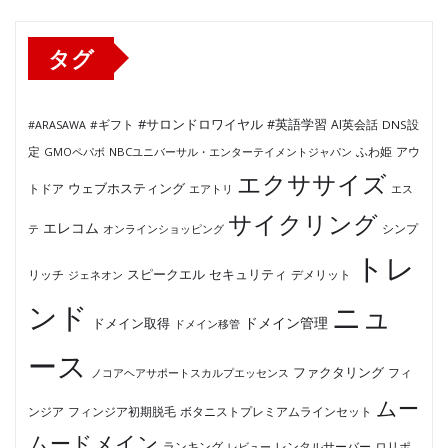
ー
タグ
#サロンドロワイヤル
#英語学習
AI英会話
#ARASAWA
#ギフト
DNS設
ふわ姫
定
GMOペパボ
NBCユニバーサル・エンターテイメントジャパン
アウ
エクササイズ
ウェブホスティング
トドア
エアトリ
エス
サイクリング
エレコム
テ
オンラインショッピング
シンプ
トレ
セキュリティ
スピークエル
デメリット
リッチ
ジェネオン
ンド
ニュ
ドメイン管理
ドメイン取得
ドメイン移管
ース
ファクタリング
ノコアヘアサポートスカルプエッセンス
フィ
ムー
フィンジア初期脱毛
ボタニストプレミアムラインセット
ンジア
ムードメイン
ロリポ
ランキング
レビュー
レンタルサーバー