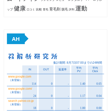
健康
運動
育毛剤
脱毛
ップ
比較
口コミ
評判
育毛
AH