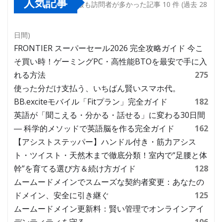
人気記事
最も訪問者が多かった記事 10 件 (過去 28
日間)
FRONTIER スーパーセール2026 完全攻略ガイド 今こ
そ買い時！ゲーミングPC・高性能BTOを最安で手に入
れる方法
275
使った分だけ支払う、いちばん賢いスマホ代。
BB.exciteモバイル「Fitプラン」完全ガイド
182
英語が「聞こえる・分かる・話せる」に変わる30日間
― 科学的メソッドで英語脳を作る完全ガイド
162
【アシストステッパー】ハンドル付き・筋力アシス
ト・ツイスト・天然木まで徹底分類！室内で“足腰と体
幹”を育てる選び方＆続け方ガイド
128
ムームードメインでスムーズな契約者変更：あなたの
ドメイン、安全に引き継ぐ
125
ムームードメイン更新料：賢い管理でオンラインアイ
デンティティを守る
106