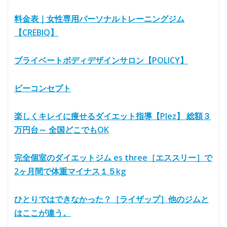
料金表｜女性専用パーソナルトレーニングジム
【CREBIQ】
プライベートボディデザインサロン【POLICY】
ビーコンセプト
楽しくキレイに痩せるダイエット指導【Plez】 総額３
万円台～ 全国どこでもOK
完全個室のダイエットジム es three［エススリー］で
2ヶ月間で体重マイナス１５kg
ひとりではできなかった？［ライザップ］他のジムと
はここが違う。