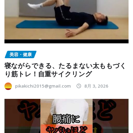
美容・健康
寝ながらできる、たるまない太ももづく
り筋トレ！自重サイクリング
pikakichi2015@gmail.com
8月 3, 2026