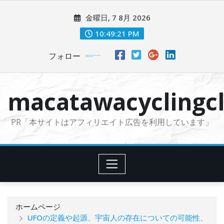
コ
金曜日, 7 8月 2026
ン
テ
10:49:22 PM
ン
フォロー
ツ
に
ス
macatawacyclingcl
キ
ッ
PR「本サイトはアフィリエイト広告を利用しています」
プ
ホームページ
UFOの定義や起源、宇宙人の存在についての可能性、