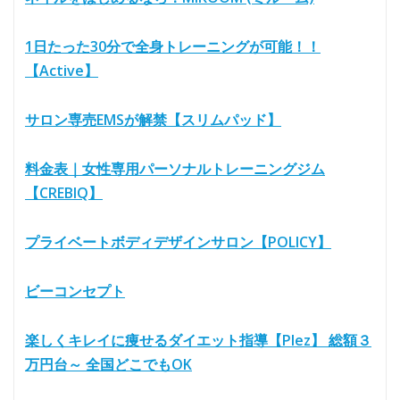
1日たった30分で全身トレーニングが可能！！
【Active】
サロン専売EMSが解禁【スリムパッド】
料金表｜女性専用パーソナルトレーニングジム
【CREBIQ】
プライベートボディデザインサロン【POLICY】
ビーコンセプト
楽しくキレイに痩せるダイエット指導【Plez】 総額３
万円台～ 全国どこでもOK