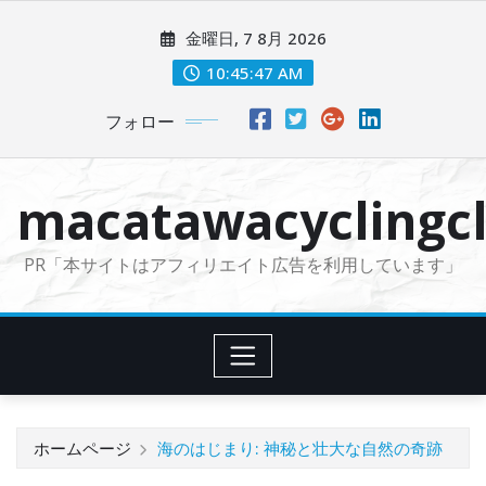
コ
金曜日, 7 8月 2026
ン
テ
10:45:48 AM
ン
フォロー
ツ
に
ス
macatawacyclingcl
キ
ッ
PR「本サイトはアフィリエイト広告を利用しています」
プ
ホームページ
海のはじまり: 神秘と壮大な自然の奇跡