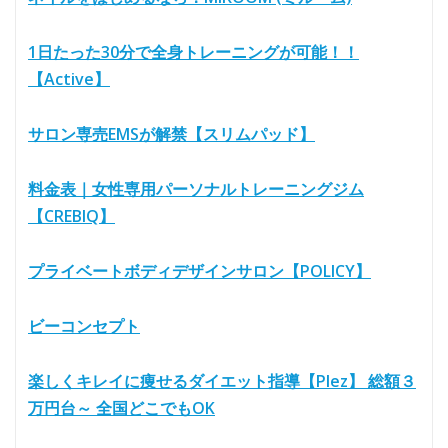
1日たった30分で全身トレーニングが可能！！
【Active】
サロン専売EMSが解禁【スリムパッド】
料金表｜女性専用パーソナルトレーニングジム
【CREBIQ】
プライベートボディデザインサロン【POLICY】
ビーコンセプト
楽しくキレイに痩せるダイエット指導【Plez】 総額３
万円台～ 全国どこでもOK