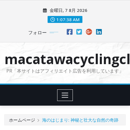
コ
金曜日, 7 8月 2026
ン
テ
1:07:39 AM
ン
フォロー
ツ
に
ス
macatawacyclingcl
キ
ッ
PR「本サイトはアフィリエイト広告を利用しています」
プ
ホームページ
海のはじまり: 神秘と壮大な自然の奇跡