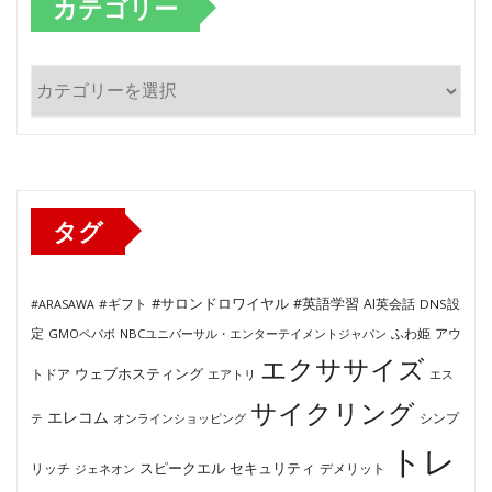
カテゴリー
カ
テ
ゴ
リ
ー
タグ
#サロンドロワイヤル
#英語学習
AI英会話
#ARASAWA
#ギフト
DNS設
ふわ姫
定
GMOペパボ
NBCユニバーサル・エンターテイメントジャパン
アウ
エクササイズ
ウェブホスティング
トドア
エアトリ
エス
サイクリング
エレコム
テ
オンラインショッピング
シンプ
トレ
セキュリティ
スピークエル
デメリット
リッチ
ジェネオン