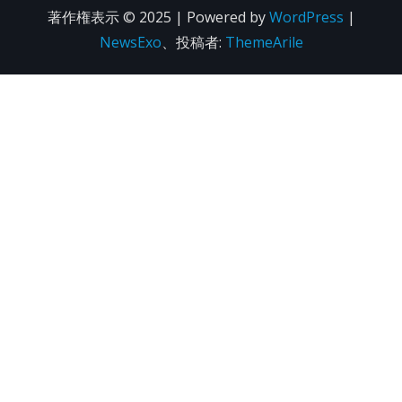
著作権表示 © 2025 | Powered by
WordPress
|
NewsExo
、投稿者:
ThemeArile