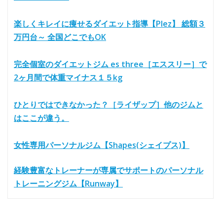
楽しくキレイに痩せるダイエット指導【Plez】 総額３
万円台～ 全国どこでもOK
完全個室のダイエットジム es three［エススリー］で
2ヶ月間で体重マイナス１５kg
ひとりではできなかった？［ライザップ］他のジムと
はここが違う。
女性専用パーソナルジム【Shapes(シェイプス)】
経験豊富なトレーナーが専属でサポートのパーソナル
トレーニングジム【Runway】