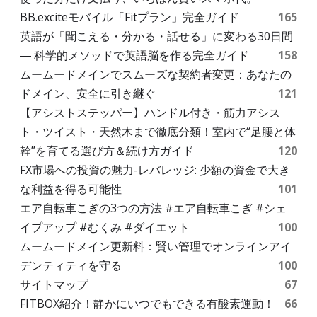
BB.exciteモバイル「Fitプラン」完全ガイド
165
英語が「聞こえる・分かる・話せる」に変わる30日間
― 科学的メソッドで英語脳を作る完全ガイド
158
ムームードメインでスムーズな契約者変更：あなたの
ドメイン、安全に引き継ぐ
121
【アシストステッパー】ハンドル付き・筋力アシス
ト・ツイスト・天然木まで徹底分類！室内で“足腰と体
幹”を育てる選び方＆続け方ガイド
120
FX市場への投資の魅力-レバレッジ: 少額の資金で大き
な利益を得る可能性
101
エア自転車こぎの3つの方法 #エア自転車こぎ #シェ
イプアップ #むくみ #ダイエット
100
ムームードメイン更新料：賢い管理でオンラインアイ
デンティティを守る
100
サイトマップ
67
FITBOX紹介！静かにいつでもできる有酸素運動！
66