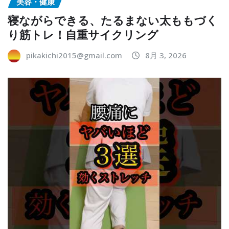
美容・健康
寝ながらできる、たるまない太ももづく
り筋トレ！自重サイクリング
pikakichi2015@gmail.com
8月 3, 2026