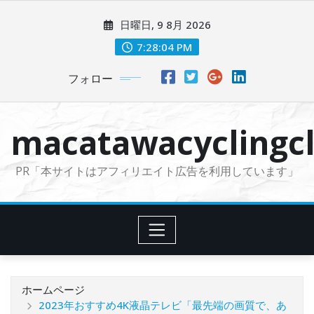
コ
日曜日, 9 8月 2026
ン
テ
7:28:05 PM
ン
フォロー
ツ
に
ス
macatawacyclingcl
キ
ッ
PR「本サイトはアフィリエイト広告を利用しています」
プ
ホームページ
2023年おすすめ4K液晶テレビ「最先端の画質で、あ