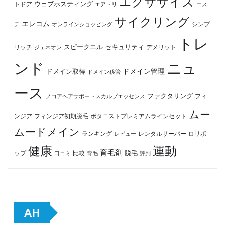
エクササイズ
ウェブホスティング
トドア
エアトリ
エス
サイクリング
エレコム
テ
オンラインショッピング
シンプ
トレ
セキュリティ
スピークエル
デメリット
リッチ
ジェネオン
ンド
ニュ
ドメイン管理
ドメイン取得
ドメイン移管
ース
ファクタリング
ノコアヘアサポートスカルプエッセンス
フィ
ムー
フィンジア初期脱毛
ボタニストプレミアムラインセット
ンジア
ムードメイン
ロリポ
ランキング
レビュー
レンタルサーバー
健康
運動
育毛剤
脱毛
ップ
比較
口コミ
評判
育毛
AH