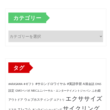
カテゴリー
カ
テ
ゴ
リ
ー
タグ
#サロンドロワイヤル
#英語学習
AI英会話
#ARASAWA
#ギフト
DNS
ふわ姫
設定
GMOペパボ
NBCユニバーサル・エンターテイメントジャパン
エクササイズ
ウェブホスティング
アウトドア
エアトリ
サイクリング
エレコム
エステ
オンラインショッピング