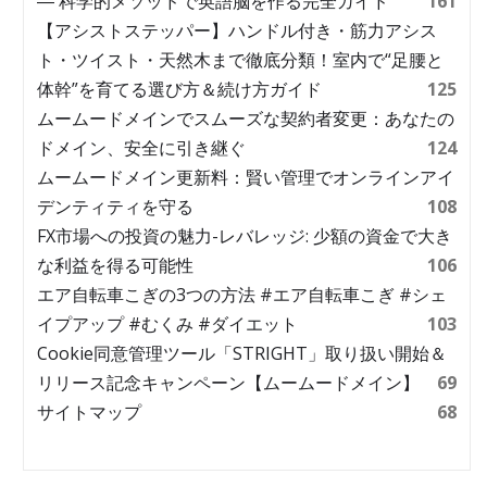
― 科学的メソッドで英語脳を作る完全ガイド
161
【アシストステッパー】ハンドル付き・筋力アシス
ト・ツイスト・天然木まで徹底分類！室内で“足腰と
体幹”を育てる選び方＆続け方ガイド
125
ムームードメインでスムーズな契約者変更：あなたの
ドメイン、安全に引き継ぐ
124
ムームードメイン更新料：賢い管理でオンラインアイ
デンティティを守る
108
FX市場への投資の魅力-レバレッジ: 少額の資金で大き
な利益を得る可能性
106
エア自転車こぎの3つの方法 #エア自転車こぎ #シェ
イプアップ #むくみ #ダイエット
103
Cookie同意管理ツール「STRIGHT」取り扱い開始＆
リリース記念キャンペーン【ムームードメイン】
69
サイトマップ
68