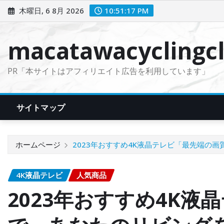
コ
木曜日, 6 8月 2026
10:51:18 PM
ン
テ
macatawacyclingcl
ン
ツ
PR「本サイトはアフィリエイト広告を利用しています」
に
ス
キ
サイトマップ
ッ
プ
ホームページ
2023年おすすめ4K液晶テレビ「最先端の
4K液晶テレビ
人気商品
2023年おすすめ4K