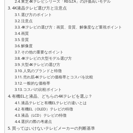
東芝4Kテレビシリーズ「REGZA」の評価高いモデル
4K液晶テレビ選び方と注意点
選び方のポイント
注意点
4Kテレビの選び方：画質、音質、解像度など重視ポイント
画質
音質
解像度
その他の重要なポイント
4Kテレビの大型モデル選び方
大型4Kテレビの選び方
人気のブランドと特徴
売れ筋4Kテレビの価格帯とコスパを比較
一般的な価格帯
コスパの比較ポイント
有機ELと液晶、どちらの4Kテレビを選ぶ？
液晶テレビと有機ELテレビの違いとは
有機EL（OLED）テレビの特徴
液晶（LCD）テレビの特徴
選択の際の考慮点
買ってはいけないテレビメーカーの判断基準