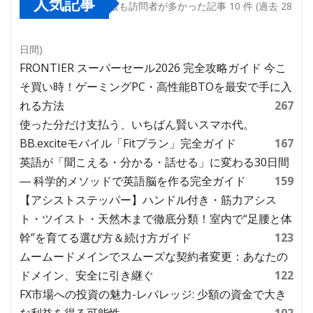
人気記事
最も訪問者が多かった記事 10 件 (過去 28
日間)
FRONTIER スーパーセール2026 完全攻略ガイド 今こ
そ買い時！ゲーミングPC・高性能BTOを最安で手に入
れる方法
267
使った分だけ支払う、いちばん賢いスマホ代。
BB.exciteモバイル「Fitプラン」完全ガイド
167
英語が「聞こえる・分かる・話せる」に変わる30日間
― 科学的メソッドで英語脳を作る完全ガイド
159
【アシストステッパー】ハンドル付き・筋力アシス
ト・ツイスト・天然木まで徹底分類！室内で“足腰と体
幹”を育てる選び方＆続け方ガイド
123
ムームードメインでスムーズな契約者変更：あなたの
ドメイン、安全に引き継ぐ
122
FX市場への投資の魅力-レバレッジ: 少額の資金で大き
な利益を得る可能性
102