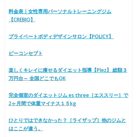
料金表｜女性専用パーソナルトレーニングジム
【CREBIQ】
プライベートボディデザインサロン【POLICY】
ビーコンセプト
楽しくキレイに痩せるダイエット指導【Plez】 総額３
万円台～ 全国どこでもOK
完全個室のダイエットジム es three［エススリー］で
2ヶ月間で体重マイナス１５kg
ひとりではできなかった？［ライザップ］他のジムと
はここが違う。