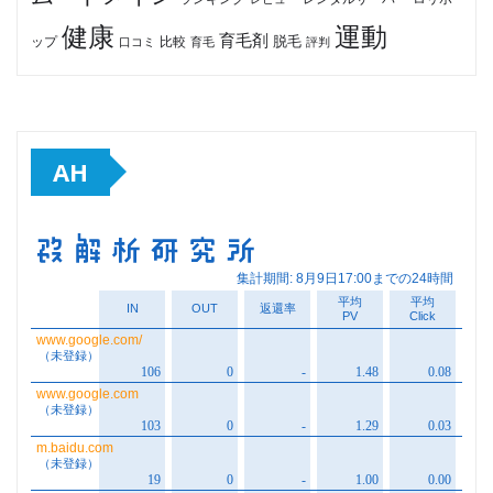
健康
運動
育毛剤
脱毛
ップ
比較
口コミ
評判
育毛
AH