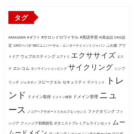
ー
タグ
#サロンドロワイヤル
#英語学習
AI英会話
#ARASAWA
#ギフト
DNS設
ふわ姫
定
GMOペパボ
NBCユニバーサル・エンターテイメントジャパン
アウ
エクササイズ
ウェブホスティング
トドア
エアトリ
エス
サイクリング
エレコム
テ
オンラインショッピング
シンプ
トレ
セキュリティ
スピークエル
デメリット
リッチ
ジェネオン
ンド
ニュ
ドメイン管理
ドメイン取得
ドメイン移管
ース
ファクタリング
ノコアヘアサポートスカルプエッセンス
フィ
ムー
フィンジア初期脱毛
ボタニストプレミアムラインセット
ンジア
ムードメイン
ロリポ
ランキング
レビュー
レンタルサーバー