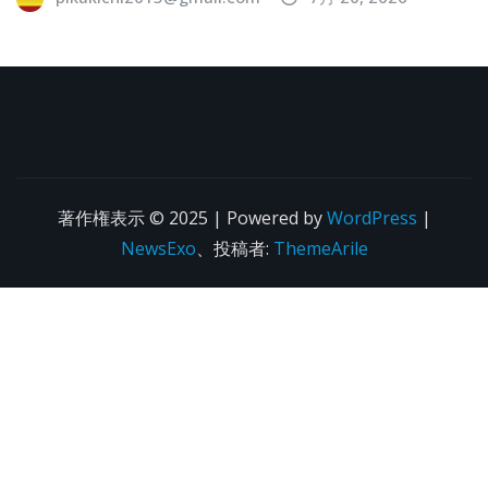
著作権表示 © 2025 | Powered by
WordPress
|
NewsExo
、投稿者:
ThemeArile