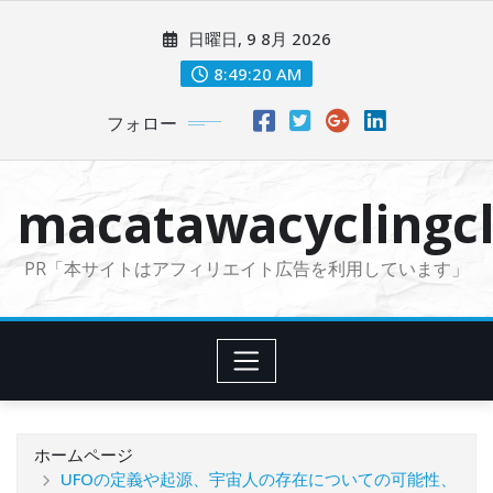
コ
日曜日, 9 8月 2026
ン
テ
8:49:21 AM
ン
フォロー
ツ
に
ス
macatawacyclingcl
キ
ッ
PR「本サイトはアフィリエイト広告を利用しています」
プ
ホームページ
UFOの定義や起源、宇宙人の存在についての可能性、