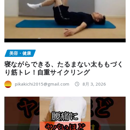
美容・健康
寝ながらできる、たるまない太ももづく
り筋トレ！自重サイクリング
pikakichi2015@gmail.com
8月 3, 2026