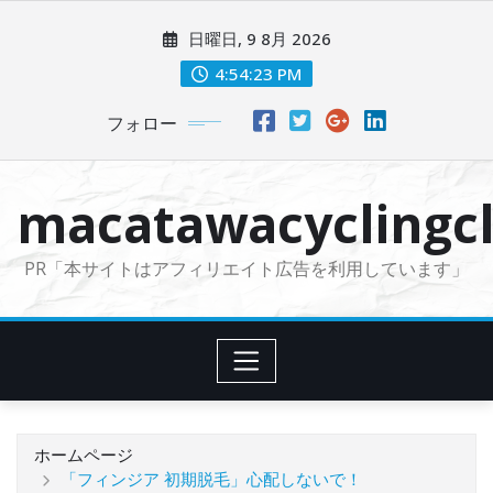
コ
日曜日, 9 8月 2026
ン
テ
4:54:25 PM
ン
フォロー
ツ
に
ス
macatawacyclingcl
キ
ッ
PR「本サイトはアフィリエイト広告を利用しています」
プ
ホームページ
「フィンジア 初期脱毛」心配しないで！