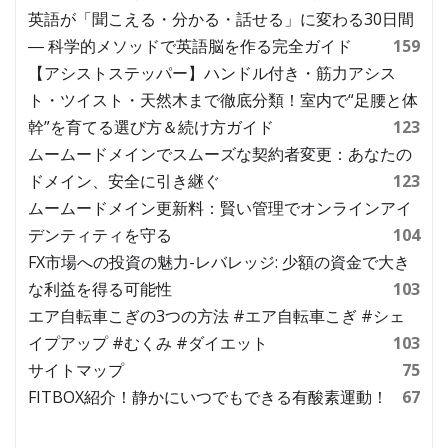
英語が「聞こえる・分かる・話せる」に変わる30日間
― 科学的メソッドで英語脳を作る完全ガイド
159
【アシストステッパー】ハンドル付き・筋力アシス
ト・ツイスト・天然木まで徹底分類！室内で“足腰と体
幹”を育てる選び方＆続け方ガイド
123
ムームードメインでスムーズな契約者変更：あなたの
ドメイン、安全に引き継ぐ
123
ムームードメイン更新料：賢い管理でオンラインアイ
デンティティを守る
104
FX市場への投資の魅力-レバレッジ: 少額の資金で大き
な利益を得る可能性
103
エア自転車こぎの3つの方法 #エア自転車こぎ #シェ
イプアップ #むくみ #ダイエット
103
サイトマップ
75
FITBOX紹介！静かにいつでもできる有酸素運動！
67