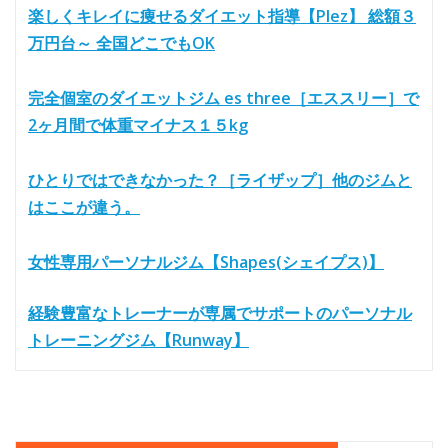
楽しくキレイに痩せるダイエット指導【Plez】 総額３
万円台～ 全国どこでもOK
完全個室のダイエットジム es three［エススリー］で
2ヶ月間で体重マイナス１５kg
ひとりではできなかった？［ライザップ］他のジムと
はここが違う。
女性専用パーソナルジム【Shapes(シェイプス)】
経験豊富なトレーナーが専属でサポートのパーソナル
トレーニングジム【Runway】