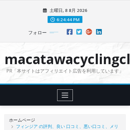
コ
土曜日, 8 8月 2026
ン
テ
6:24:45 PM
ン
フォロー
ツ
に
ス
macatawacyclingcl
キ
ッ
PR「本サイトはアフィリエイト広告を利用しています」
プ
ホームページ
フィンジア の評判、良い 口コミ、悪い口コミ、メリ