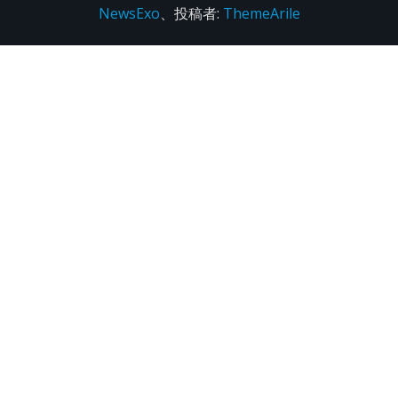
NewsExo
、投稿者:
ThemeArile