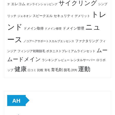
サイクリング
エレコム
テ
オンラインショッピング
シンプ
トレ
セキュリティ
スピークエル
デメリット
リッチ
ジェネオン
ンド
ニュ
ドメイン管理
ドメイン取得
ドメイン移管
ース
ファクタリング
ノコアヘアサポートスカルプエッセンス
フィ
ムー
フィンジア初期脱毛
ボタニストプレミアムラインセット
ンジア
ムードメイン
ロリポ
ランキング
レビュー
レンタルサーバー
健康
運動
育毛剤
脱毛
ップ
比較
口コミ
評判
育毛
AH