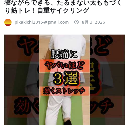
寝ながらできる、たるまない太ももづく
り筋トレ！自重サイクリング
pikakichi2015@gmail.com
8月 3, 2026