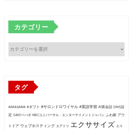
カテゴリー
カ
テ
ゴ
リ
ー
タグ
#サロンドロワイヤル
#英語学習
AI英会話
#ARASAWA
#ギフト
DNS設
ふわ姫
定
GMOペパボ
NBCユニバーサル・エンターテイメントジャパン
アウ
エクササイズ
ウェブホスティング
トドア
エアトリ
エス