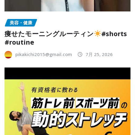
美容・健康
痩せたモーニングルーティン
#shorts
#routine
pikakichi2015@gmail.com
7月 25, 2026