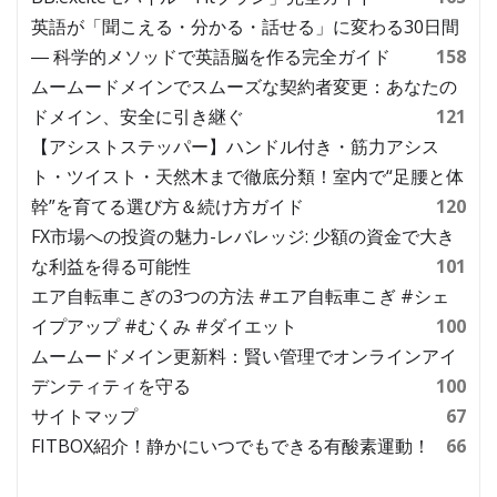
英語が「聞こえる・分かる・話せる」に変わる30日間
― 科学的メソッドで英語脳を作る完全ガイド
158
ムームードメインでスムーズな契約者変更：あなたの
ドメイン、安全に引き継ぐ
121
【アシストステッパー】ハンドル付き・筋力アシス
ト・ツイスト・天然木まで徹底分類！室内で“足腰と体
幹”を育てる選び方＆続け方ガイド
120
FX市場への投資の魅力-レバレッジ: 少額の資金で大き
な利益を得る可能性
101
エア自転車こぎの3つの方法 #エア自転車こぎ #シェ
イプアップ #むくみ #ダイエット
100
ムームードメイン更新料：賢い管理でオンラインアイ
デンティティを守る
100
サイトマップ
67
FITBOX紹介！静かにいつでもできる有酸素運動！
66