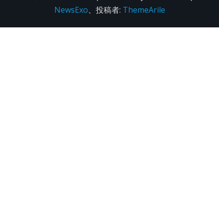
NewsExo
、投稿者:
ThemeArile