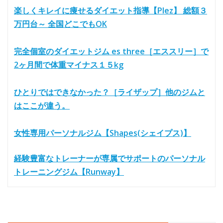
楽しくキレイに痩せるダイエット指導【Plez】 総額３
万円台～ 全国どこでもOK
完全個室のダイエットジム es three［エススリー］で
2ヶ月間で体重マイナス１５kg
ひとりではできなかった？［ライザップ］他のジムと
はここが違う。
女性専用パーソナルジム【Shapes(シェイプス)】
経験豊富なトレーナーが専属でサポートのパーソナル
トレーニングジム【Runway】