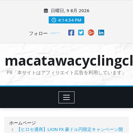
コ
日曜日, 9 8月 2026
ン
テ
4:14:35 PM
ン
フォロー
ツ
に
ス
macatawacyclingcl
キ
ッ
PR「本サイトはアフィリエイト広告を利用しています」
プ
ホームページ
【ヒロセ通商】LION FX 豪ドル円限定キャンペーン開