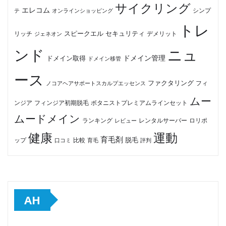
サイクリング
エレコム
テ
オンラインショッピング
シンプ
トレ
セキュリティ
スピークエル
デメリット
リッチ
ジェネオン
ンド
ニュ
ドメイン管理
ドメイン取得
ドメイン移管
ース
ファクタリング
ノコアヘアサポートスカルプエッセンス
フィ
ムー
フィンジア初期脱毛
ボタニストプレミアムラインセット
ンジア
ムードメイン
ロリポ
ランキング
レビュー
レンタルサーバー
健康
運動
育毛剤
脱毛
ップ
比較
口コミ
評判
育毛
AH