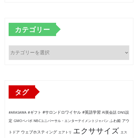
カテゴリー
カ
テ
ゴ
リ
ー
タグ
#サロンドロワイヤル
#英語学習
AI英会話
#ARASAWA
#ギフト
DNS設
ふわ姫
定
GMOペパボ
NBCユニバーサル・エンターテイメントジャパン
アウ
エクササイズ
ウェブホスティング
トドア
エアトリ
エス