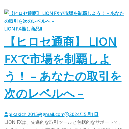
LION FX
推し商品II
【ヒロセ通商】 LION
FXで市場を制覇しよ
う！ – あなたの取引を
次のレベルへ –
pikakichi2015@gmail.com
2024年5月1日
LION FXは、先進的な取引ツールと包括的なサポートで、