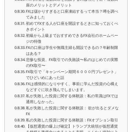
座のメリットとデメリット
FXは儲かりすぎると口座凍結するって本当？噂を調べ
てみました
初めてFXする人が口座を開設するときに知っておくべ
きポイント
初級から上級までおすすめできるFX会社のホームペー
ジの特徴
FXの口座は学生や無職主婦も開設できるの？年齢制限
はある？
悲惨な投資、FX取引での失敗談〜私のはじめての実際
のFX取引〜
FX取引で「キャンペーン期間６０００円プレゼント」
でひどいめにあった話
FXは感情的になりやすく、事前に学んだ投資の心構え
などすぐに吹き飛んでしまいます。
私が失敗した投資に関する体験談：私の常識はFXでは
通用しなかった。
私が失敗した投資に関する体験談： 欲が出るとダメな
FX
私の失敗した投資に関する体験談：FXオプション取引
【仮想通貨の爆上げ確定】トランプ大統領が仮想通貨