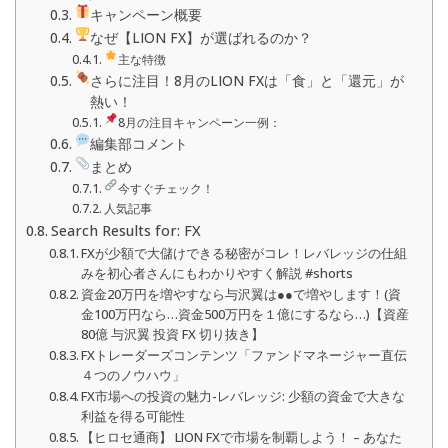
キャンペーン概要
なぜ【LION FX】が選ばれるのか？
主な特徴
さらに注目！8月のLION FXは「食」と「還元」が
熱い！
8月の注目キャンペーン一例：
編集部コメント
まとめ
今すぐチェック！
人気記事
Search Results for: FX
FXが少額で大儲けできる秘密がコレ！レバレッジの仕組
みを初心者さんにもわかりやすく解説 #shorts
資金20万円を増やすなら与沢翼は●●で増やします！(資
金100万円なら…資金500万円を１億にするなら…)【資産
80億 与沢翼 投資 FX 切り抜き】
FXトレーダーズコンテンツ「ファンドマネージャー直伝
４つのノウハウ」
FX市場への投資の魅力-レバレッジ: 少額の資金で大きな
利益を得る可能性
【ヒロセ通商】 LION FXで市場を制覇しよう！ – あなた