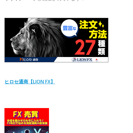
ヒロセ通商【LION FX】