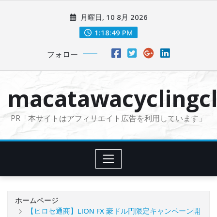
コ
月曜日, 10 8月 2026
ン
テ
1:18:50 PM
ン
フォロー
ツ
に
ス
macatawacyclingcl
キ
ッ
PR「本サイトはアフィリエイト広告を利用しています」
プ
ホームページ
【ヒロセ通商】LION FX 豪ドル円限定キャンペーン開