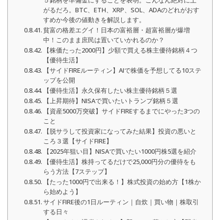
５銘柄を準備金にすることを表明。こんなん絶対に上
がるだろ。BTC、ETH、XRP、SOL、ADAのどれがおす
すめか今後の値動きを解説します。
貧富の格差エグイ！日本の富裕層・超富裕層が爆増
中！このまま庶民は置いていかれるのか？
【株価たった2000円】少額で買える株主優待銘柄４つ
【優待生活】
【サイドFIREルーティン】AIで株価を予想してる10ステ
ップを公開
【優待生活】永久保有したい株主優待銘柄５選
【上昇期待】NISAで買いたいトランプ銘柄５選
【資産5000万突破】サイドFIREするまでにやった3つの
こと
【脱サラして投資家になってみた結果】投資の悪いと
ころ３選【サイドFIRE】
【2025年狙い目】NISAで買いたい1000円株5選を紹介
【優待生活】株持ってるだけで25,000円分の優待をも
らう方法【7ステップ】
【たった1000円で出来る！】株式投資の始め方【1株か
ら始めよう】
サイドFIRE後の1日ルーティン｜自炊｜買い物｜株取引
する日々