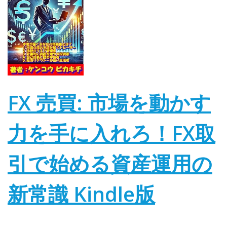
FX 売買: 市場を動かす
力を手に入れろ！FX取
引で始める資産運用の
新常識
Kindle版