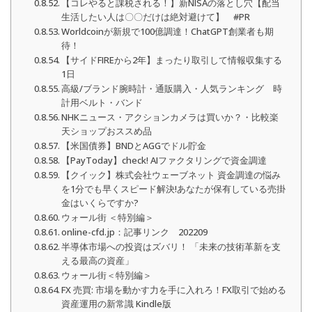
【コレやると課税される！】新NISAの落とし穴【配当
生活したい人は〇〇だけは絶対避けて】 #PR
Worldcoinが新規で100億調達！ChatGPT創業者も期
待！
【サイドFIREから2年】まったり取引して情報収集する
1日
高級/ブランド腕時計・通販購入・人気ランキング 時
計用ベルト・バンド
NHKニュース・アクションカメラは買いか？・比較楽
天ショップおススめ品
【米国債券】BNDとAGGでドル貯金
【PayToday】check! AIファクタリングで資金調達
【クイック】株式会社ウェーブネット 資金調達の悩み
を1分でも早くスピード解決!あなたが保有している売掛
金はいくらですか?
ウォール街 ＜特別編＞
online-cfd.jp：記事リンク 202209
半導体市場への投資はズバリ！ 「未来の技術革新を支
える最高の資産」
ウォール街＜特別編＞
FX 売買: 市場を動かす力を手に入れろ！FX取引で始める
資産運用の新常識 Kindle版