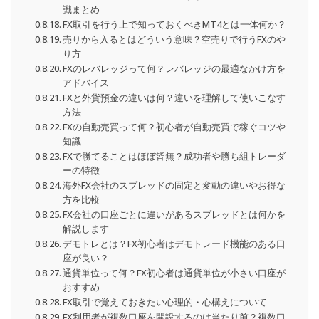
識まとめ
FX取引を行う上で知っておくべきMT4とは一体何か？
売りから入るとはどういう意味？空売りで行うFXのや
り方
FXのレバレッジって何？レバレッジの最適なかけ方を
アドバイス
FXと外貨預金の違いは何？違いを理解して使いこなす
方法
FXの自動売買って何？初心者が自動売買で稼ぐコツや
知識
FXで勝てることはほぼ皆無？成功者や勝ち組トレーダ
ーの特徴
海外FX会社のスプレッドの固定と変動の違いやお得な
方を比較
FX会社の口座ごとに違いがあるスプレッドとは何かを
解説します
デモトレとは？FX初心者はデモトレード機能のある口
座が良い？
通貨単位って何？FX初心者は通貨単位が小さい口座が
おすすめ
FX取引で覚えておきたい心理的・心構えについて
FX利用者が複数口座を開設するのは当たり前？複数口