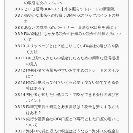
の取引を次のレベルへ –
ヒロセ通商LION FX：未来を照らすトレードの新潮流
穏やかな未来への投資：DMM FXスワップポイントの魅
力
あなたの成功へのパートナー、最適なFX口座を選ぼう！
FXの利益にもかかる税金の仕組みや税金の計算方法につ
いて
スリッページとは？起こりにくいFX会社の選び方や防
ぐ方法
FXに慣れてきたら中級者になるための簡単な経済指標
の見方
FX初心者でも勝ちやすいおすすめのトレードスタイル
は？
FXの証拠金って何？いくら必要？少ない額でできる会
社はある？
初心者が知りたい低コストでFXができる会社の選び方
ポイント
FX確定申告の時期と必要書類は？税金を安くする方法
はある？
銀行や証券会社のFX口座とFX専門とした口座の違いに
ついて
海外FXで得た収入の税金はどうなる？海外FXの税金知