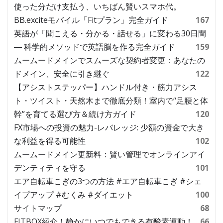
使った分だけ支払う、いちばん賢いスマホ代。
BB.exciteモバイル「Fitプラン」完全ガイド
167
英語が「聞こえる・分かる・話せる」に変わる30日間
― 科学的メソッドで英語脳を作る完全ガイド
159
ムームードメインでスムーズな契約者変更：あなたの
ドメイン、安全に引き継ぐ
122
【アシストステッパー】ハンドル付き・筋力アシス
ト・ツイスト・天然木まで徹底分類！室内で“足腰と体
幹”を育てる選び方＆続け方ガイド
120
FX市場への投資の魅力-レバレッジ: 少額の資金で大き
な利益を得る可能性
102
ムームードメイン更新料：賢い管理でオンラインアイ
デンティティを守る
101
エア自転車こぎの3つの方法 #エア自転車こぎ #シェ
イプアップ #むくみ #ダイエット
100
サイトマップ
68
FITBOX紹介！静かにいつでもできる有酸素運動！
66