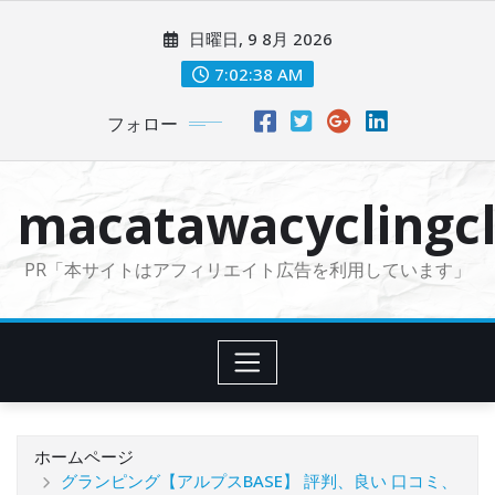
コ
日曜日, 9 8月 2026
ン
テ
7:02:39 AM
ン
フォロー
ツ
に
ス
macatawacyclingcl
キ
ッ
PR「本サイトはアフィリエイト広告を利用しています」
プ
ホームページ
グランピング【アルプスBASE】 評判、良い 口コミ、