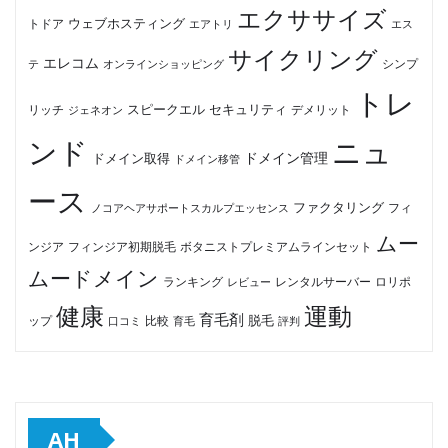
エクササイズ
ウェブホスティング
トドア
エアトリ
エス
サイクリング
エレコム
テ
オンラインショッピング
シンプ
トレ
セキュリティ
スピークエル
デメリット
リッチ
ジェネオン
ンド
ニュ
ドメイン管理
ドメイン取得
ドメイン移管
ース
ファクタリング
ノコアヘアサポートスカルプエッセンス
フィ
ムー
フィンジア初期脱毛
ボタニストプレミアムラインセット
ンジア
ムードメイン
ロリポ
ランキング
レビュー
レンタルサーバー
健康
運動
育毛剤
脱毛
ップ
比較
口コミ
評判
育毛
AH