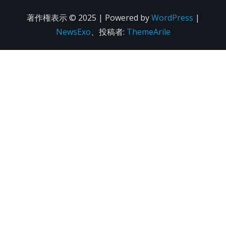
著作権表示 © 2025 | Powered by
WordPress
|
NewsExo
、投稿者:
ThemeArile