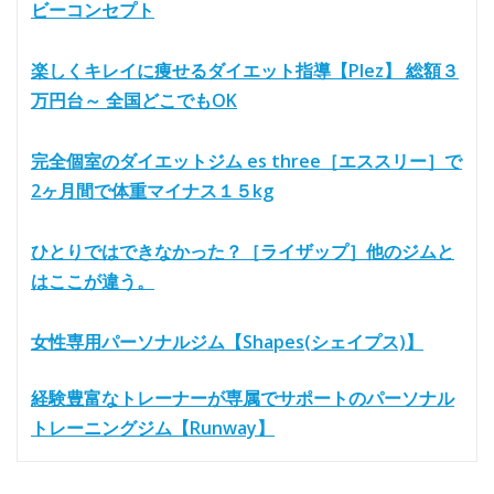
ビーコンセプト
楽しくキレイに痩せるダイエット指導【Plez】 総額３
万円台～ 全国どこでもOK
完全個室のダイエットジム es three［エススリー］で
2ヶ月間で体重マイナス１５kg
ひとりではできなかった？［ライザップ］他のジムと
はここが違う。
女性専用パーソナルジム【Shapes(シェイプス)】
経験豊富なトレーナーが専属でサポートのパーソナル
トレーニングジム【Runway】