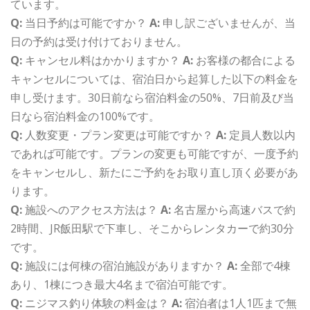
ています。
Q:
当日予約は可能ですか？
A:
申し訳ございませんが、当
日の予約は受け付けておりません。
Q:
キャンセル料はかかりますか？
A:
お客様の都合による
キャンセルについては、宿泊日から起算した以下の料金を
申し受けます。30日前なら宿泊料金の50%、7日前及び当
日なら宿泊料金の100%です。
Q:
人数変更・プラン変更は可能ですか？
A:
定員人数以内
であれば可能です。プランの変更も可能ですが、一度予約
をキャンセルし、新たにご予約をお取り直し頂く必要があ
ります。
Q:
施設へのアクセス方法は？
A:
名古屋から高速バスで約
2時間、JR飯田駅で下車し、そこからレンタカーで約30分
です。
Q:
施設には何棟の宿泊施設がありますか？
A:
全部で4棟
あり、1棟につき最大4名まで宿泊可能です。
Q:
ニジマス釣り体験の料金は？
A:
宿泊者は1人1匹まで無