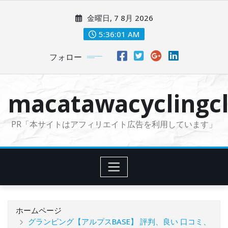
コ
金曜日, 7 8月 2026
ン
テ
5:36:02 AM
ン
フォロー
ツ
に
ス
macatawacyclingcl
キ
ッ
PR「本サイトはアフィリエイト広告を利用しています」
プ
ホームページ
グランピング【アルプスBASE】 評判、良い 口コミ、