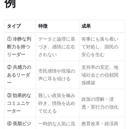
例
タイプ
特徴
成果
① 冷静な判
データと論理に基
有事にも落ち着い
断力を持つ
づき、感情に左右
て対処し、国民の
リーダー
されない
安心を生む
② 共感力の
支持率の安定、地
市民感情や現場の
あるリーダ
域社会との信頼関
声に耳を傾ける
ー
係構築
③ 効果的な
難しい政策を噛み
政策の理解・浸
コミュニケ
砕き、情熱を込め
透・実行力の強化
ーター
て伝える
④ 長期ビジ
一時的な人気に流
教育改革・経済再