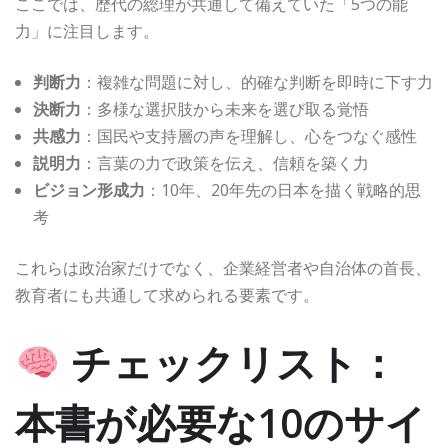
ここでは、歴代の総理が共通して備えていた「5つの能
力」に注目します。
判断力
：複雑な問題に対し、的確な判断を即時に下す力
決断力
：多様な選択肢から未来を選び取る覚悟
共感力
：国民や支持層の声を理解し、心をつなぐ感性
説明力
：言葉の力で政策を伝え、信頼を築く力
ビジョン形成力
：10年、20年先の日本を描く戦略的思
考
これらは政治家だけでなく、企業経営者や自治体の首長、
教育者にも共通して求められる要素です。
チェックリスト：
本書が必要な10のサイ