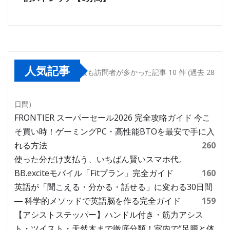
人気記事
最も訪問者が多かった記事 10 件 (過去 28
日間)
FRONTIER スーパーセール2026 完全攻略ガイド 今こ
そ買い時！ゲーミングPC・高性能BTOを最安で手に入
れる方法
260
使った分だけ支払う、いちばん賢いスマホ代。
BB.exciteモバイル「Fitプラン」完全ガイド
160
英語が「聞こえる・分かる・話せる」に変わる30日間
― 科学的メソッドで英語脳を作る完全ガイド
159
【アシストステッパー】ハンドル付き・筋力アシス
ト・ツイスト・天然木まで徹底分類！室内で“足腰と体