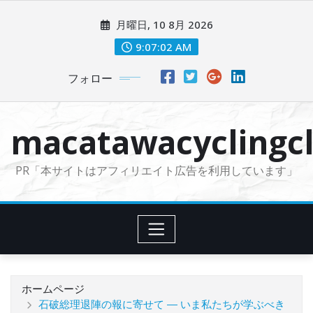
コ
月曜日, 10 8月 2026
ン
テ
9:07:04 AM
ン
フォロー
ツ
に
ス
macatawacyclingcl
キ
ッ
PR「本サイトはアフィリエイト広告を利用しています」
プ
ホームページ
石破総理退陣の報に寄せて ― いま私たちが学ぶべき