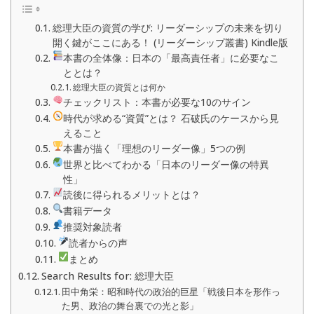
総理大臣の資質の学び: リーダーシップの未来を切り
開く鍵がここにある！ (リーダーシップ叢書) Kindle版
本書の全体像：日本の「最高責任者」に必要なこ
ととは？
総理大臣の資質とは何か
チェックリスト：本書が必要な10のサイン
時代が求める“資質”とは？ 石破氏のケースから見
えること
本書が描く「理想のリーダー像」5つの例
世界と比べてわかる「日本のリーダー像の特異
性」
読後に得られるメリットとは？
書籍データ
推奨対象読者
読者からの声
まとめ
Search Results for: 総理大臣
田中角栄：昭和時代の政治的巨星「戦後日本を形作っ
た男、政治の舞台裏での光と影」