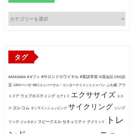
カ
テ
ゴ
リ
ー
タグ
#サロンドロワイヤル
#英語学習
AI英会話
#ARASAWA
#ギフト
DNS設
ふわ姫
定
GMOペパボ
NBCユニバーサル・エンターテイメントジャパン
アウ
エクササイズ
ウェブホスティング
トドア
エアトリ
エス
サイクリング
エレコム
テ
オンラインショッピング
シンプ
トレ
セキュリティ
スピークエル
デメリット
リッチ
ジェネオン