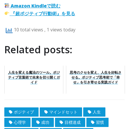
Amazon Kindleで読む
『超ポジティブ行動術』を見る
10 total views
, 1 views today
Related posts:
人生を変える魔法のツール。ポジ
思考のクセを変え、人生を好転さ
ティブ言葉術で未来を切り開くガ
せる。ポジティブ思考術で「幸
イド
せ」を引き寄せる実践ガイド
ポジティブ
マインドセット
人生
心理学
成功
目標達成
習慣