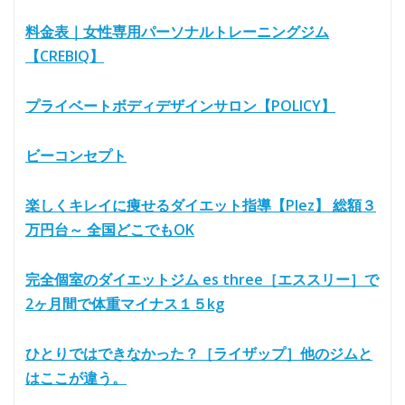
料金表｜女性専用パーソナルトレーニングジム
【CREBIQ】
プライベートボディデザインサロン【POLICY】
ビーコンセプト
楽しくキレイに痩せるダイエット指導【Plez】 総額３
万円台～ 全国どこでもOK
完全個室のダイエットジム es three［エススリー］で
2ヶ月間で体重マイナス１５kg
ひとりではできなかった？［ライザップ］他のジムと
はここが違う。