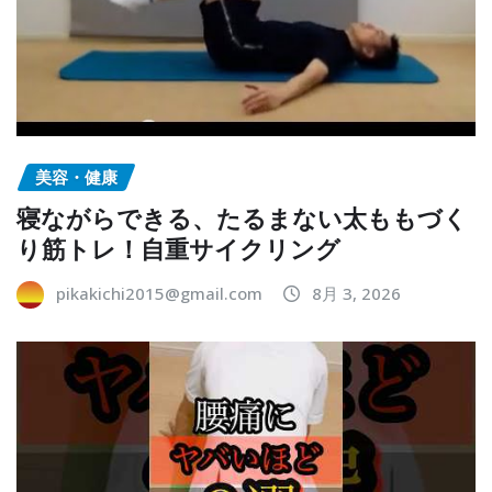
美容・健康
寝ながらできる、たるまない太ももづく
り筋トレ！自重サイクリング
pikakichi2015@gmail.com
8月 3, 2026