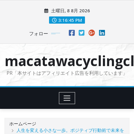
コ
土曜日, 8 8月 2026
ン
テ
3:16:47 PM
ン
フォロー
ツ
に
ス
macatawacyclingcl
キ
ッ
PR「本サイトはアフィリエイト広告を利用しています」
プ
ホームページ
人生を変える小さな一歩。ポジティブ行動術で未来を