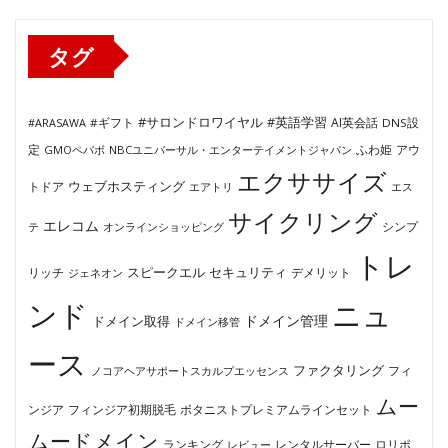
ー
タグ
#サロンドロワイヤル
#英語学習
AI英会話
#ARASAWA
#ギフト
DNS設
ふわ姫
定
GMOペパボ
NBCユニバーサル・エンターテイメントジャパン
アウ
エクササイズ
ウェブホスティング
トドア
エアトリ
エス
サイクリング
エレコム
テ
オンラインショッピング
シンプ
トレ
セキュリティ
スピークエル
デメリット
リッチ
ジェネオン
ンド
ニュ
ドメイン管理
ドメイン取得
ドメイン移管
ース
ファクタリング
ノコアヘアサポートスカルプエッセンス
フィ
ムー
フィンジア初期脱毛
ボタニストプレミアムラインセット
ンジア
ムードメイン
ロリポ
ランキング
レビュー
レンタルサーバー