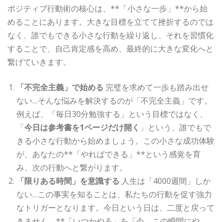
ポジティブ行動術の核心は、**「小さな一歩」**から始
めることにあります。大きな目標を立てて挫折するのでは
なく、誰でもできる小さな行動を繰り返し、それを習慣化
することで、自己肯定感を高め、最終的に大きな変化へと
繋げていきます。
「不完全主義」で始める
完璧を求めて一歩も踏み出せ
ない…そんな悩みを解決するのが「不完全主義」です。
例えば、「毎日30分勉強する」という目標ではなく、
「
今日は参考書を1ページだけ開く
」という、誰でもで
きる小さな行動から始めましょう。この小さな成功体験
が、あなたの**「やればできる」**という感覚を育
み、次の行動へと繋がります。
「限りある時間」を意識する
人生は「4000週間」しか
ない…この事実を知ることは、私たちの行動を促す強力
なトリガーとなります。今日という日は、二度と戻って
きません。**「いつかやる」を「今、この瞬間にや