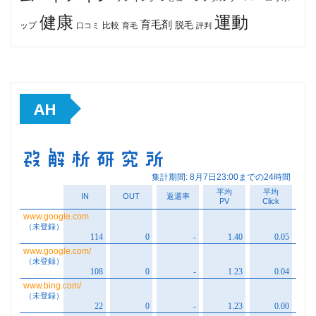
健康
運動
育毛剤
脱毛
ップ
比較
口コミ
評判
育毛
AH