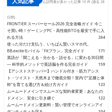
人気記事
最も訪問者が多かった記事 10 件 (過去 28
日間)
FRONTIER スーパーセール2026 完全攻略ガイド 今こ
そ買い時！ゲーミングPC・高性能BTOを最安で手に入
れる方法
264
使った分だけ支払う、いちばん賢いスマホ代。
BB.exciteモバイル「Fitプラン」完全ガイド
171
英語が「聞こえる・分かる・話せる」に変わる30日間
― 科学的メソッドで英語脳を作る完全ガイド
159
【アシストステッパー】ハンドル付き・筋力アシス
ト・ツイスト・天然木まで徹底分類！室内で“足腰と体
幹”を育てる選び方＆続け方ガイド
123
ムームードメインでスムーズな契約者変更：あなたの
ドメイン、安全に引き継ぐ
122
ムームードメイン更新料：賢い管理でオンラインアイ
デンティティを守る
104