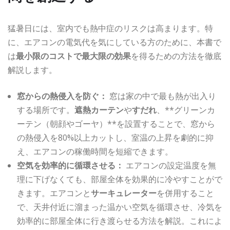
猛暑日には、室内でも熱中症のリスクは高まります。特
に、エアコンの電気代を気にしている方のために、本書で
は
最小限のコストで最大限の効果
を得るための方法を徹底
解説します。
窓からの熱侵入を防ぐ：
窓は家の中で最も熱が出入り
する場所です。
遮熱カーテン
や
すだれ
、**グリーンカ
ーテン（朝顔やゴーヤ）**を設置することで、窓から
の熱侵入を80%以上カットし、室温の上昇を劇的に抑
え、エアコンの稼働時間を短縮できます。
空気を効率的に循環させる：
エアコンの設定温度を無
理に下げなくても、部屋全体を効果的に冷やすことがで
きます。エアコンと
サーキュレーター
を併用すること
で、天井付近に溜まった温かい空気を循環させ、冷気を
効率的に部屋全体に行き渡らせる方法を解説。これによ