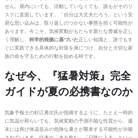
せん。屋内にいても、活動していなくても、誰もがそのリ
スクに直面しています。「自分は大丈夫だろう」という安
易な思い込みは、取り返しのつかない事態を招く可能性が
あります。今こそ、気候変動がもたらす新たな脅威を正し
く理解し、
科学的根拠に基づいた
正しい知識と、誰でもす
ぐに実践できる具体的な対策を身につけ、自分と大切な家
族の命を守るための行動を始める時です。
なぜ今、『猛暑対策』完全
ガイドが夏の必携書なのか
気象予報士の杉江勇次氏が指摘するように、たとえ一時的
に気温が和らいでも、気候変動の予測不能な性質から、週
末には再び体温並みの危険な暑さが襲来する可能性が示唆
されています。従来の「水を飲む」「日陰に入る」といっ