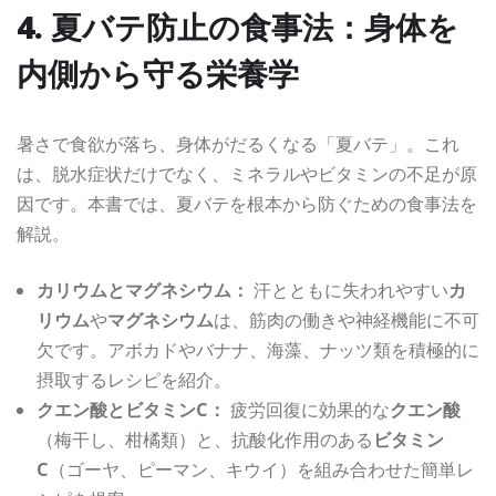
4. 夏バテ防止の食事法：身体を
内側から守る栄養学
暑さで食欲が落ち、身体がだるくなる「夏バテ」。これ
は、脱水症状だけでなく、ミネラルやビタミンの不足が原
因です。本書では、夏バテを根本から防ぐための食事法を
解説。
カリウムとマグネシウム：
汗とともに失われやすい
カ
リウム
や
マグネシウム
は、筋肉の働きや神経機能に不可
欠です。アボカドやバナナ、海藻、ナッツ類を積極的に
摂取するレシピを紹介。
クエン酸とビタミンC：
疲労回復に効果的な
クエン酸
（梅干し、柑橘類）と、抗酸化作用のある
ビタミン
C
（ゴーヤ、ピーマン、キウイ）を組み合わせた簡単レ