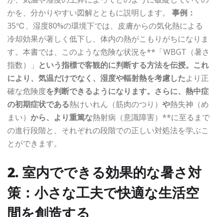
かを、分かりやすい図解とともに説明します。
事例：
35℃、湿度80%の環境下では、皮膚からの気化熱による
冷却効果が著しく低下し、体内の熱がこもりがちになりま
す。本書では、このような危険な状況を**「WBGT（暑さ
指数）」
という指標で客観的に判断する方法を伝授。これ
により、気温だけでなく、湿度や輻射熱を考慮した
より正
確な危険度
を判断できるようになります。さらに、熱中症
の初期症状である
熱けいれん（筋肉のつり）
や
熱失神（め
まい）
から、より重篤な
熱射病（意識障害）**に至るまで
の進行段階と、それぞれの段階での正しい対処法を学ぶこ
とができます。
2. 室内でできる効果的な暑さ対
策：小さな工夫で快適な生活空
間を創造する