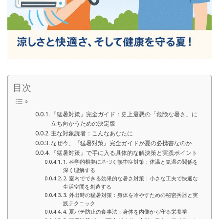
目次
『猛暑対策』完全ガイド：史上最悪の「危険な暑さ」に
立ち向かうための決定版
主な対象読者：こんなあなたに
なぜ今、『猛暑対策』完全ガイドが夏の必携書なのか
『猛暑対策』で手に入る具体的な解決策と実践ポイント
1. 科学的根拠に基づく熱中症対策：体温と気温の関係を
深く理解する
2. 室内でできる効果的な暑さ対策：小さな工夫で快適な
生活空間を創造する
3. 外出時の猛暑対策：身体を冷やすための秘密兵器と実
践テクニック
4. 夏バテ防止の食事法：身体を内側から守る栄養学