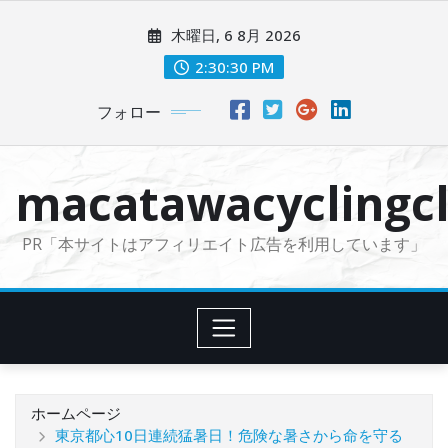
コ
木曜日, 6 8月 2026
ン
テ
2:30:31 PM
ン
フォロー
ツ
に
ス
macatawacyclingcl
キ
ッ
PR「本サイトはアフィリエイト広告を利用しています」
プ
ホームページ
東京都心10日連続猛暑日！危険な暑さから命を守る