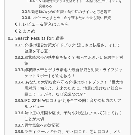
5. 猛暑対策グッズ完全ガイド：本当に役立つアイテムを
見極める
緊急時のための知識：熱中症のサインと応急処置
レビューとまとめ：命を守るための最も賢い投資
レビュー＆購入はこちら
まとめ
Search Results for: 猛暑
究極の猛暑対策ガイドブック: 涼しさと快適さ、そして
健康を守る夏！
線状降水帯が熱中症を招く？ 知っておきたい危険性と対
策
線状降水帯とゲリラ豪雨の最新脅威と対策：ライフジャ
ケット＆ボートが命を救う！
あなたと大切な命を守る究極のガイドブック！『巨大地
震対策：備えよ、未来のために。地震に負けない社会を
築こう！』が今、なぜ必読なのか？
IPC-221N-W口コミ 評判を全て公開！音や冷却力のリア
ルレビュー
熱中症の原因や症状、予防や対処法について知っておく
ことが大切
異常気象への対応策
ラディ クール の評判、良い 口コミ、悪い口コミ、メリ