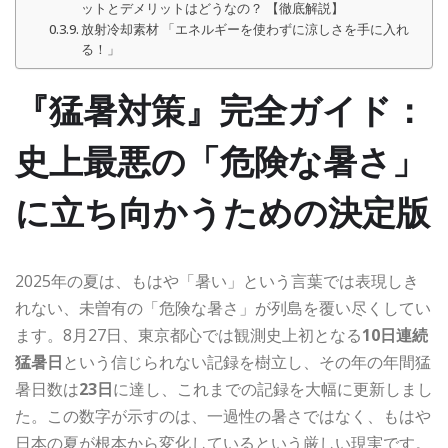
ットとデメリットはどうなの？ 【徹底解説】
放射冷却素材 「エネルギーを使わずに涼しさを手に入れ
る！」
『猛暑対策』完全ガイド：
史上最悪の「危険な暑さ」
に立ち向かうための決定版
2025年の夏は、もはや「暑い」という言葉では表現しき
れない、未曽有の「危険な暑さ」が列島を覆い尽くしてい
ます。8月27日、東京都心では観測史上初となる
10日連続
猛暑日
という信じられない記録を樹立し、その年の年間猛
暑日数は
23日
に達し、これまでの記録を大幅に更新しまし
た。この数字が示すのは、一過性の暑さではなく、もはや
日本の夏が根本から変化しているという厳しい現実です。