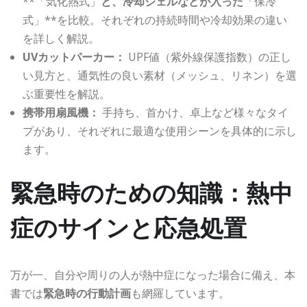
**「気化熱式」
と、冷却ジェルなどが入った
「保冷
式」**を比較。それぞれの持続時間や冷却効果の違い
を詳しく解説。
UVカットパーカー：
UPF値（紫外線保護指数）の正し
い見方と、通気性の良い素材（メッシュ、リネン）を選
ぶ重要性を解説。
携帯用扇風機：
手持ち、首かけ、卓上など様々なタイ
プがあり、それぞれに最適な使用シーンを具体的に示し
ます。
緊急時のための知識：熱中
症のサインと応急処置
万が一、自分や周りの人が熱中症になった場合に備え、本
書では
緊急時の行動計画
も網羅しています。