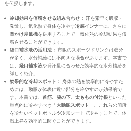
を伝授します。
冷却効果を倍増させる組み合わせ：
汗を素早く吸収・
発散し、気化熱で身体を冷やす
冷感インナー
に、さらに
首かけ扇風機
を併用することで、気化熱の冷却効果を倍
増させることができます。
経口補水液の活用法：
市販のスポーツドリンクは糖分
が多く、水分補給には不向きな場合があります。本書で
は、
経口補水液
や発汗量に合わせた効率的な水分補給を
詳しく紹介。
効果的な冷却スポット：
身体の熱を効率的に冷やすた
めには、動脈が体表に近い部分を冷やすのが効果的で
す。本書では、
首筋、脇の下、太ももの付け根
といった
重点的に冷やすべき「
大動脈スポット
」。これらの箇所
を冷たいペットボトルや冷却シートで冷やすことで、体
温上昇を効率的に防ぐことができます。