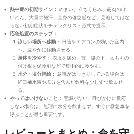
熱中症の初期サイン：
めまい、立ちくらみ、筋肉のけ
いれん、大量の発汗、全身の倦怠感など、見逃してはな
らない初期症状をチェックリスト形式で提示。
応急処置のステップ：
涼しい場所へ移動：
日陰やエアコンの効いた室内
へ、速やかに移動させる。
身体を冷やす：
衣服を緩め、首、脇の下、太ももの
付け根を保冷剤などで集中的に冷やす。
水分・塩分補給：
意識がはっきりしている場合は、
経口補水液や塩分を含んだ飲料を少しずつ飲ませ
る。
やってはいけないこと：
意識がない、呼びかけに反応
しない場合は、無理に水分を飲ませず、すぐに救急車を
呼ぶことが最も重要です。
レビューとまとめ：命を守