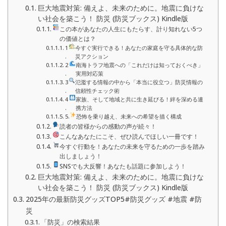
巨大地震対策: 備えよ、未来のために。地震に負けな
い社会を築こう！ 防災 (防災ブックス) Kindle版
この本があなたの人生にもたらす、計り知れない5つ
の価値とは？
1
今すぐ実行できる！あなたの家庭を守る具体的な防
.
災アクション
2
南海トラフ地震への「これだけは知っておくべき」
.
実用対応策
3
氾濫する情報の中から「本当に役立つ」防災情報の
.
信頼性チェック術
4
家族、そして地域と共に生き延びる！絆を深める連
.
携方法
5.
恐怖を乗り越え、未来への希望を描く構成
読者の皆様からの感動の声が続々！
こんなあなたにこそ、ぜひ読んでほしい一冊です！
今すぐ行動を！あなたの未来を守るための一歩を踏み
出しましょう！
SNSでも大反響！あなたも話題に参加しよう！
巨大地震対策: 備えよ、未来のために。地震に負けな
い社会を築こう！ 防災 (防災ブックス) Kindle版
2025年の最新防災グッズTOP5#防災グッズ #地震 #防
災
「防災」の検索結果