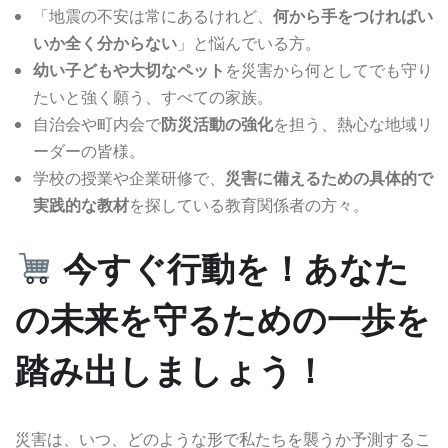
「地震の不安は常にあるけれど、
何から手をつければい
いか全く分からない
」と悩んでいる方。
幼い子どもや大切なペット
を災害から何としてでも守り
たいと強く願う、すべての家族。
自治会や町内会で
防災活動の強化
を担う、熱心な地域リ
ーダーの皆様。
学校の授業や企業研修で、
災害に備えるための具体的で
実践的な教材
を探している教育関係者の方々。
今すぐ行動を！あなた
の未来を守るための一歩を
踏み出しましょう！
災害は、いつ、どのような形で私たちを襲うか予測するこ