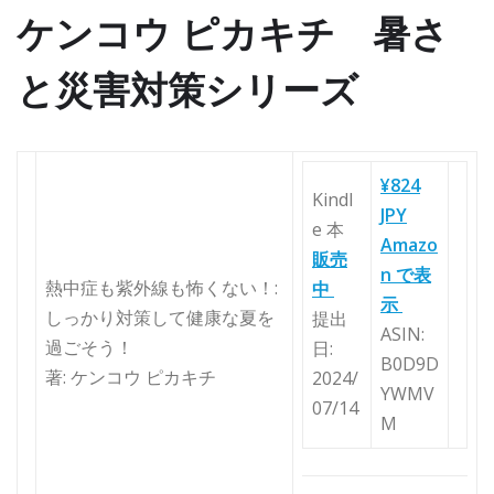
ケンコウ ピカキチ 暑さ
と災害対策シリーズ
¥824
Kindl
JPY
e 本
Amazo
販売
n で表
熱中症も紫外線も怖くない！:
中
示
しっかり対策して健康な夏を
提出
ASIN:
過ごそう！
日:
B0D9D
著: ケンコウ ピカキチ
2024/
YWMV
07/14
M