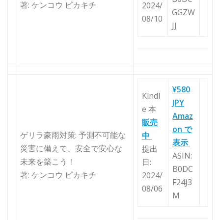
著: ケンコウ ピカキチ
2024/
GGZW
08/10
JJ
¥580
Kindl
JPY
e 本
Amaz
販売
on で
ゲリラ豪雨対策: 予測不可能な
中
表示
災害に備えて、安全で安心な
提出
ASIN:
未来を築こう！
日:
B0DC
著: ケンコウ ピカキチ
2024/
F24J3
08/06
M