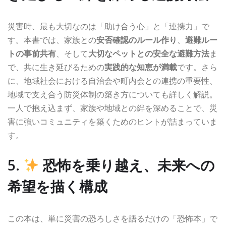
災害時、最も大切なのは「助け合う心」と「連携力」で
す。本書では、家族との
安否確認のルール作り
、
避難ルー
トの事前共有
、そして
大切なペットとの安全な避難方法
ま
で、共に生き延びるための
実践的な知恵が満載
です。さら
に、地域社会における自治会や町内会との連携の重要性、
地域で支え合う防災体制の築き方についても詳しく解説。
一人で抱え込まず、家族や地域との絆を深めることで、災
害に強いコミュニティを築くためのヒントが詰まっていま
す。
5.
恐怖を乗り越え、未来への
希望を描く構成
この本は、単に災害の恐ろしさを語るだけの「恐怖本」で