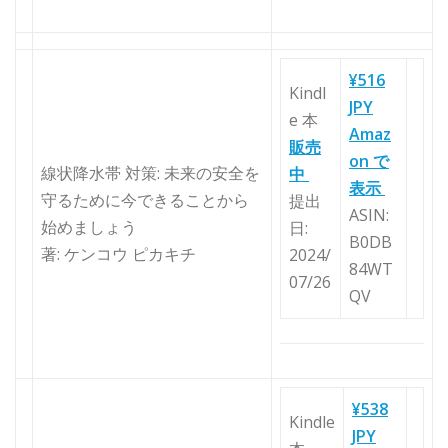
¥516
Kindl
JPY
e 本
Amaz
販売
on で
線状降水帯 対策: 未来の安全を
中
表示
守るために今できることから
提出
ASIN:
始めましょう
日:
B0DB
著: ケンコウ ピカキチ
2024/
84WT
07/26
QV
¥538
Kindle
JPY