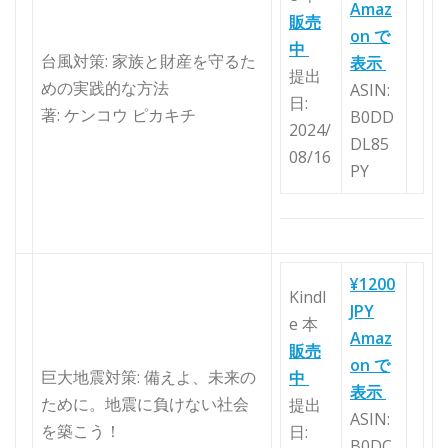
Amaz
販売
on で
中
台風対策: 家族と財産を守るた
表示
提出
めの実践的な方法
ASIN:
日:
著: ケンコウ ピカキチ
B0DD
2024/
DL85
08/16
PY
¥1200
Kindl
JPY
e 本
Amaz
販売
on で
巨大地震対策: 備えよ、未来の
中
表示
ために。地震に負けない社会
提出
ASIN:
を築こう！
日:
B0DC