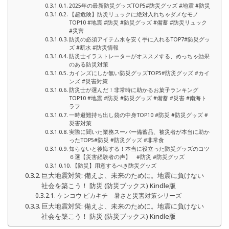
2025年の最新防災グッズTOP5#防災グッズ #地震 #防災
【超危険】防災リュックに絶対入れちゃダメなモノ
TOP10 #地震 #防災 #防災グッズ #備蓄 #防災リュック
#災害
防災の必須アイテム水を安く手に入れるTOP7#防災グッ
ズ #断水 #防災情報
防災士イラストレーターがオススメする、めっちゃ効果
のある防災対策
カインズにしか無い防災グッズTOP5#防災グッズ #カイ
ンズ #災害対策
防災士が選んだ！非常時に助かるお菓子ランキング
TOP10 #地震 #防災 #防災グッズ #備蓄 #災害 #南海ト
ラフ
一時避難持ち出し袋の中身TOP10 #防災 #防災グッズ #
災害対策
実際に聞いた業務スーパー備蓄品、被災者が本当に助か
ったTOP5#防災 #防災グッズ #非常食
知らないと後悔する！本当に役立った防災グッズのコツ
６選【災害経験者の声】 #防災 #防災グッズ
【防災】用意するべき防災グッズ
巨大地震対策: 備えよ、未来のために。地震に負けない
社会を築こう！ 防災 (防災ブックス) Kindle版
ケンコウ ピカキチ 暑さと災害対策シリーズ
巨大地震対策: 備えよ、未来のために。地震に負けない
社会を築こう！ 防災 (防災ブックス) Kindle版