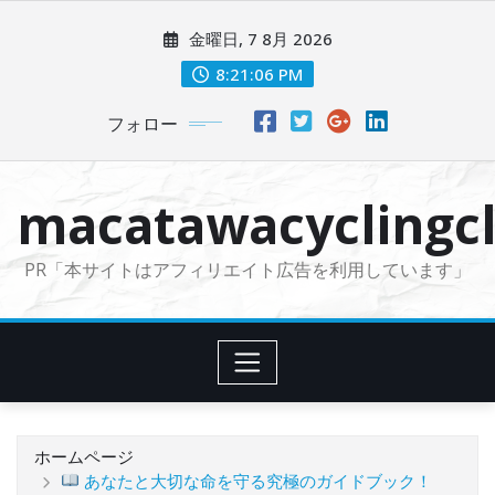
コ
金曜日, 7 8月 2026
ン
テ
8:21:07 PM
ン
フォロー
ツ
に
ス
macatawacyclingcl
キ
ッ
PR「本サイトはアフィリエイト広告を利用しています」
プ
ホームページ
あなたと大切な命を守る究極のガイドブック！