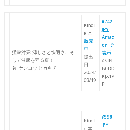
¥742
Kindl
JPY
e 本
Amaz
販売
on で
中
猛暑対策: 涼しさと快適さ、そ
表示
提出
して健康を守る夏！
ASIN:
日:
著: ケンコウ ピカキチ
B0DD
2024/
KJX1P
08/19
P
¥558
Kindl
JPY
e 本