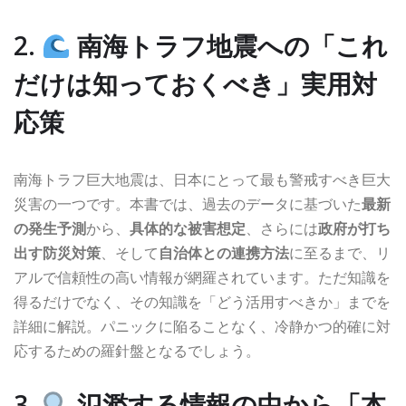
2.
南海トラフ地震への「これ
だけは知っておくべき」実用対
応策
南海トラフ巨大地震は、日本にとって最も警戒すべき巨大
災害の一つです。本書では、過去のデータに基づいた
最新
の発生予測
から、
具体的な被害想定
、さらには
政府が打ち
出す防災対策
、そして
自治体との連携方法
に至るまで、リ
アルで信頼性の高い情報が網羅されています。ただ知識を
得るだけでなく、その知識を「どう活用すべきか」までを
詳細に解説。パニックに陥ることなく、冷静かつ的確に対
応するための羅針盤となるでしょう。
3.
氾濫する情報の中から「本