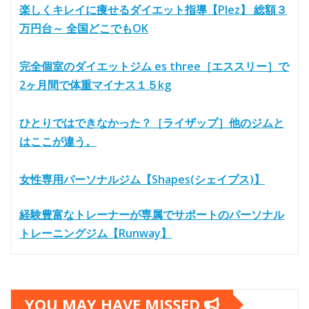
楽しくキレイに痩せるダイエット指導【Plez】 総額３
万円台～ 全国どこでもOK
完全個室のダイエットジム es three［エススリー］で
2ヶ月間で体重マイナス１５kg
ひとりではできなかった？［ライザップ］他のジムと
はここが違う。
女性専用パーソナルジム【Shapes(シェイプス)】
経験豊富なトレーナーが専属でサポートのパーソナル
トレーニングジム【Runway】
YOU MAY HAVE MISSED