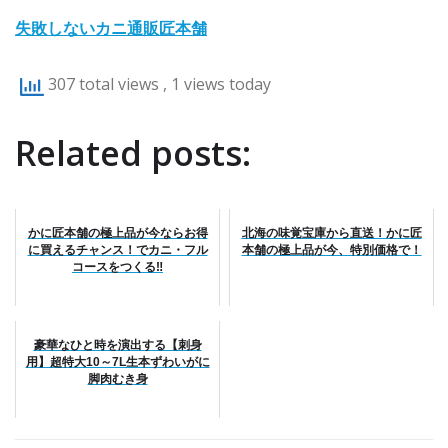
失敗しないカニ通販匠本舗
307 total views
, 1 views today
Related posts:
かに匠本舗の極上品が今ならお得
北海の味覚宝庫から直送！かに匠
に買えるチャンス！でカニ・フル
本舗の極上品が今、特別価格で！
コースをつくる‼
豪華なひと時を演出する【刺身
用】超特大10～7L生本ずわいがに
脚肉むき身