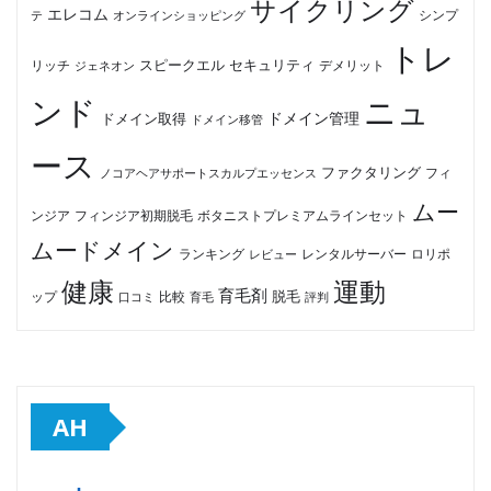
サイクリング
エレコム
テ
オンラインショッピング
シンプ
トレ
セキュリティ
スピークエル
デメリット
リッチ
ジェネオン
ンド
ニュ
ドメイン管理
ドメイン取得
ドメイン移管
ース
ファクタリング
ノコアヘアサポートスカルプエッセンス
フィ
ムー
フィンジア初期脱毛
ボタニストプレミアムラインセット
ンジア
ムードメイン
ロリポ
ランキング
レビュー
レンタルサーバー
健康
運動
育毛剤
脱毛
ップ
比較
口コミ
評判
育毛
AH