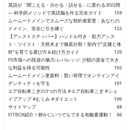
英語が「聞こえる・分かる・話せる」に変わる30日間
― 科学的メソッドで英語脳を作る完全ガイド
159
ムームードメインでスムーズな契約者変更：あなたの
ドメイン、安全に引き継ぐ
122
【アシストステッパー】ハンドル付き・筋力アシス
ト・ツイスト・天然木まで徹底分類！室内で“足腰と体
幹”を育てる選び方＆続け方ガイド
120
FX市場への投資の魅力-レバレッジ: 少額の資金で大き
な利益を得る可能性
102
ムームードメイン更新料：賢い管理でオンラインアイ
デンティティを守る
101
エア自転車こぎの3つの方法 #エア自転車こぎ #シェ
イプアップ #むくみ #ダイエット
100
サイトマップ
68
FITBOX紹介！静かにいつでもできる有酸素運動！
66