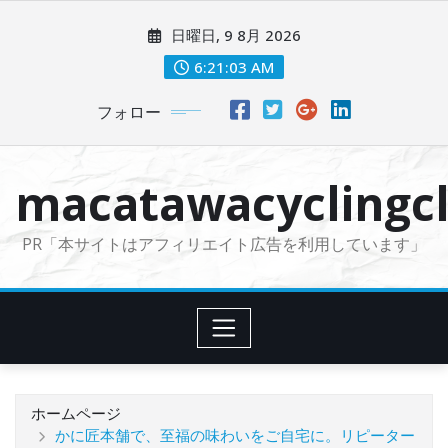
コ
日曜日, 9 8月 2026
ン
テ
6:21:04 AM
ン
フォロー
ツ
に
ス
macatawacyclingcl
キ
ッ
PR「本サイトはアフィリエイト広告を利用しています」
プ
ホームページ
かに匠本舗で、至福の味わいをご自宅に。リピーター