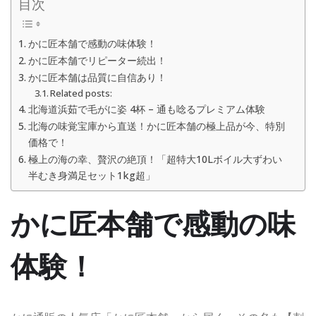
目次
かに匠本舗で感動の味体験！
かに匠本舗でリピーター続出！
かに匠本舗は品質に自信あり！
Related posts:
北海道浜茹で毛がに姿 4杯 – 通も唸るプレミアム体験
北海の味覚宝庫から直送！かに匠本舗の極上品が今、特別
価格で！
極上の海の幸、贅沢の絶頂！「超特大10Lボイル大ずわい
半むき身満足セット1kg超」
かに匠本舗で感動の味
体験！