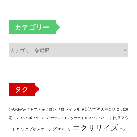
カテゴリー
カ
テ
ゴ
リ
ー
タグ
#サロンドロワイヤル
#英語学習
AI英会話
#ARASAWA
#ギフト
DNS設
ふわ姫
定
GMOペパボ
NBCユニバーサル・エンターテイメントジャパン
アウ
エクササイズ
ウェブホスティング
トドア
エアトリ
エス