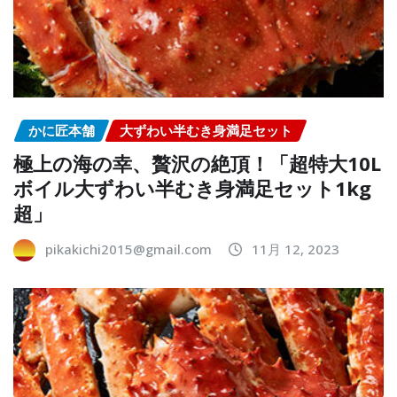
かに匠本舗
大ずわい半むき身満足セット
極上の海の幸、贅沢の絶頂！「超特大10L
ボイル大ずわい半むき身満足セット1kg
超」
pikakichi2015@gmail.com
11月 12, 2023