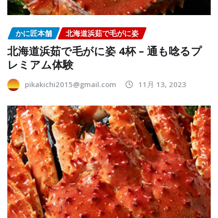
かに匠本舗
北海道浜茹で毛がに姿
北海道浜茹で毛がに姿 4杯 – 通も唸るプ
レミアム体験
pikakichi2015@gmail.com
11月 13, 2023