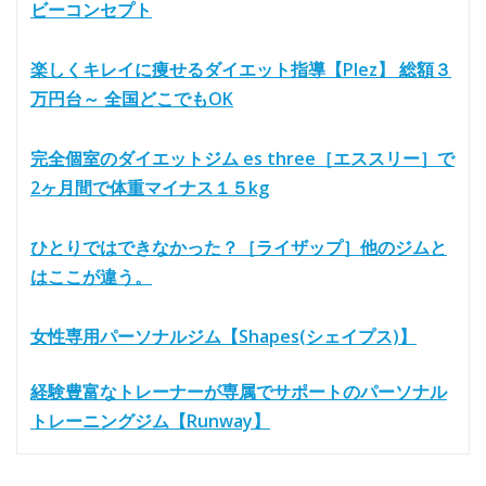
ビーコンセプト
楽しくキレイに痩せるダイエット指導【Plez】 総額３
万円台～ 全国どこでもOK
完全個室のダイエットジム es three［エススリー］で
2ヶ月間で体重マイナス１５kg
ひとりではできなかった？［ライザップ］他のジムと
はここが違う。
女性専用パーソナルジム【Shapes(シェイプス)】
経験豊富なトレーナーが専属でサポートのパーソナル
トレーニングジム【Runway】