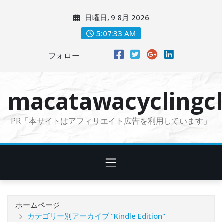
コ
日曜日, 9 8月 2026
ン
テ
5:07:34 AM
ン
フォロー
ツ
に
ス
macatawacyclingcl
キ
ッ
PR「本サイトはアフィリエイト広告を利用しています」
プ
ホームページ
カテゴリー別アーカイブ "Kindle Edition"