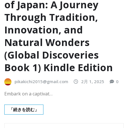
of Japan: A Journey
Through Tradition,
Innovation, and
Natural Wonders
(Global Discoveries
Book 1) Kindle Edition
pikakichi2015@gmail.com
2月 1, 2025
0
Embark on a captivat…
「続きを読む」