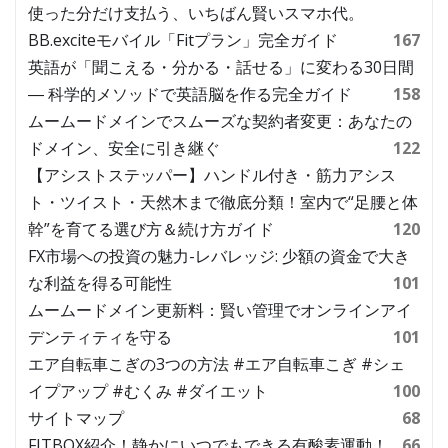
使った分だけ支払う、いちばん賢いスマホ代。
BB.exciteモバイル「Fitプラン」完全ガイド
167
英語が「聞こえる・分かる・話せる」に変わる30日間
― 科学的メソッドで英語脳を作る完全ガイド
158
ムームードメインでスムーズな契約者変更：あなたの
ドメイン、安全に引き継ぐ
122
【アシストステッパー】ハンドル付き・筋力アシス
ト・ツイスト・天然木まで徹底分類！室内で“足腰と体
幹”を育てる選び方＆続け方ガイド
120
FX市場への投資の魅力-レバレッジ: 少額の資金で大き
な利益を得る可能性
101
ムームードメイン更新料：賢い管理でオンラインアイ
デンティティを守る
101
エア自転車こぎの3つの方法 #エア自転車こぎ #シェ
イプアップ #むくみ #ダイエット
100
サイトマップ
68
FITBOX紹介！静かにいつでもできる有酸素運動！
66