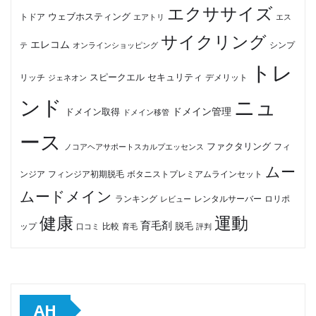
エクササイズ
ウェブホスティング
トドア
エアトリ
エス
サイクリング
エレコム
テ
オンラインショッピング
シンプ
トレ
セキュリティ
スピークエル
デメリット
リッチ
ジェネオン
ンド
ニュ
ドメイン管理
ドメイン取得
ドメイン移管
ース
ファクタリング
ノコアヘアサポートスカルプエッセンス
フィ
ムー
フィンジア初期脱毛
ボタニストプレミアムラインセット
ンジア
ムードメイン
ロリポ
ランキング
レビュー
レンタルサーバー
健康
運動
育毛剤
脱毛
ップ
比較
口コミ
評判
育毛
AH