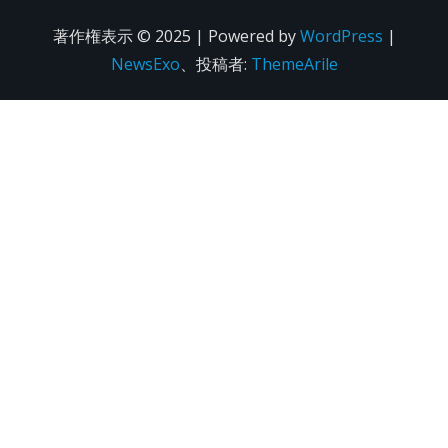
著作権表示 © 2025 | Powered by
WordPress
|
NewsExo
、投稿者:
ThemeArile