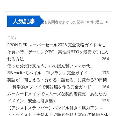
人気記事
最も訪問者が多かった記事 10 件 (過去 28
日間)
FRONTIER スーパーセール2026 完全攻略ガイド 今こ
そ買い時！ゲーミングPC・高性能BTOを最安で手に入
れる方法
264
使った分だけ支払う、いちばん賢いスマホ代。
BB.exciteモバイル「Fitプラン」完全ガイド
173
英語が「聞こえる・分かる・話せる」に変わる30日間
― 科学的メソッドで英語脳を作る完全ガイド
164
ムームードメインでスムーズな契約者変更：あなたの
ドメイン、安全に引き継ぐ
125
【アシストステッパー】ハンドル付き・筋力アシス
ト・ツイスト・天然木まで徹底分類！室内で“足腰と体