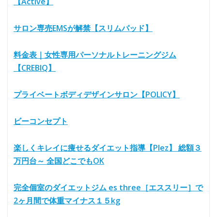
【Active】
サロン専売EMSが解禁【スリムパッド】
料金表｜女性専用パーソナルトレーニングジム
【CREBIQ】
プライベートボディデザインサロン【POLICY】
ビーコンセプト
楽しくキレイに痩せるダイエット指導【Plez】 総額３
万円台～ 全国どこでもOK
完全個室のダイエットジム es three［エススリー］で
2ヶ月間で体重マイナス１５kg