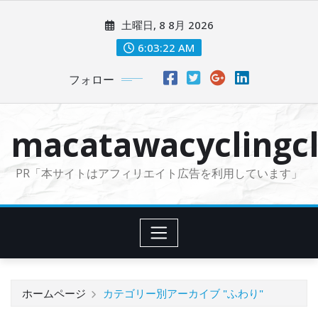
コ
土曜日, 8 8月 2026
ン
テ
6:03:23 AM
ン
フォロー
ツ
に
ス
macatawacyclingcl
キ
ッ
PR「本サイトはアフィリエイト広告を利用しています」
プ
ホームページ
カテゴリー別アーカイブ "ふわり"