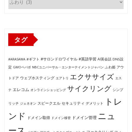
テ
ゴ
リ
ー
タグ
#サロンドロワイヤル
#英語学習
AI英会話
#ARASAWA
#ギフト
DNS設
ふわ姫
定
GMOペパボ
NBCユニバーサル・エンターテイメントジャパン
アウ
エクササイズ
ウェブホスティング
トドア
エアトリ
エス
サイクリング
エレコム
テ
オンラインショッピング
シンプ
トレ
セキュリティ
スピークエル
デメリット
リッチ
ジェネオン
ンド
ニュ
ドメイン管理
ドメイン取得
ドメイン移管
ース