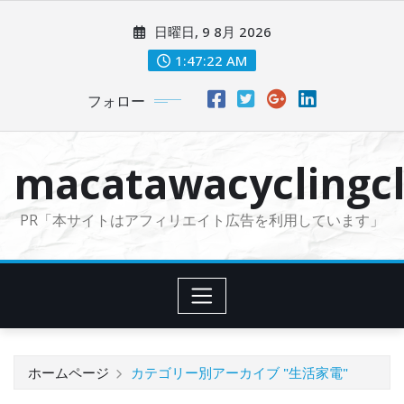
コ
日曜日, 9 8月 2026
ン
テ
1:47:24 AM
ン
フォロー
ツ
に
ス
macatawacyclingcl
キ
ッ
PR「本サイトはアフィリエイト広告を利用しています」
プ
ホームページ
カテゴリー別アーカイブ "生活家電"