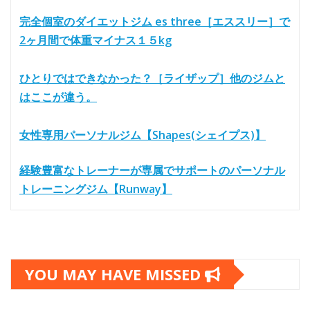
完全個室のダイエットジム es three［エススリー］で
2ヶ月間で体重マイナス１５kg
ひとりではできなかった？［ライザップ］他のジムと
はここが違う。
女性専用パーソナルジム【Shapes(シェイプス)】
経験豊富なトレーナーが専属でサポートのパーソナル
トレーニングジム【Runway】
YOU MAY HAVE MISSED