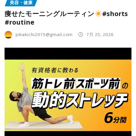
美容・健康
痩せたモーニングルーティン
#shorts
#routine
pikakichi2015@gmail.com
7月 25, 2026