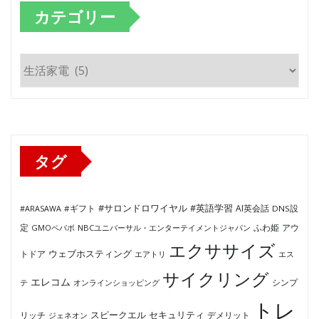
カテゴリー
カ
テ
ゴ
リ
ー
タグ
#サロンドロワイヤル
#英語学習
AI英会話
#ARASAWA
#ギフト
DNS設
ふわ姫
定
GMOペパボ
NBCユニバーサル・エンターテイメントジャパン
アウ
エクササイズ
ウェブホスティング
トドア
エアトリ
エス
サイクリング
エレコム
テ
オンラインショッピング
シンプ
トレ
セキュリティ
スピークエル
デメリット
リッチ
ジェネオン