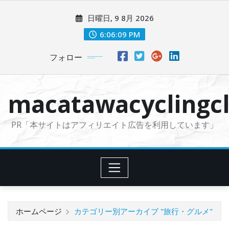
コ
日曜日, 9 8月 2026
ン
テ
6:06:11 PM
ン
フォロー
ツ
に
ス
macatawacyclingcl
キ
ッ
PR「本サイトはアフィリエイト広告を利用しています」
プ
ホームページ
カテゴリー別アーカイブ "旅行・グルメ"