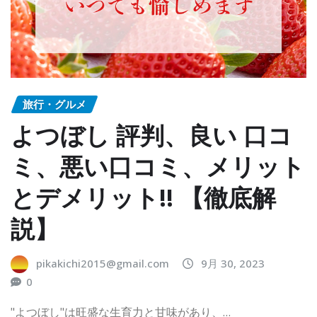
旅行・グルメ
よつぼし 評判、良い 口コ
ミ、悪い口コミ、メリット
とデメリット!! 【徹底解
説】
pikakichi2015@gmail.com
9月 30, 2023
0
"よつぼし"は旺盛な生育力と甘味があり、…