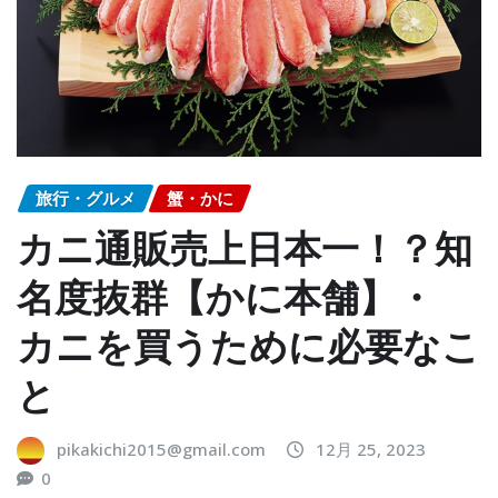
旅行・グルメ
蟹・かに
カニ通販売上日本一！？知
名度抜群【かに本舗】・
カニを買うために必要なこ
と
pikakichi2015@gmail.com
12月 25, 2023
0