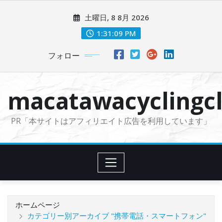
コ
土曜日, 8 8月 2026
ン
テ
1:31:10 PM
ン
フォロー
ツ
に
ス
macatawacyclingcl
キ
ッ
PR「本サイトはアフィリエイト広告を利用しています」
プ
ホームページ
カテゴリー別アーカイブ "携帯電話・スマートフォン"