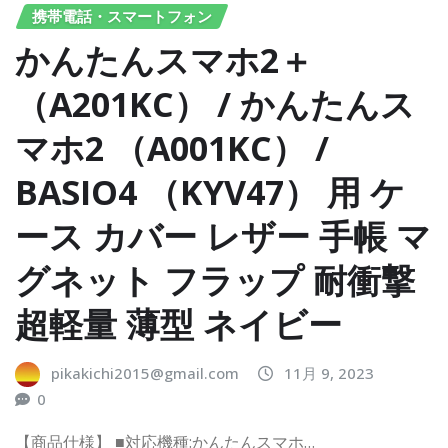
携帯電話・スマートフォン
かんたんスマホ2＋
（A201KC） / かんたんス
マホ2 （A001KC） /
BASIO4 （KYV47） 用 ケ
ース カバー レザー 手帳 マ
グネット フラップ 耐衝撃
超軽量 薄型 ネイビー
pikakichi2015@gmail.com
11月 9, 2023
0
【商品仕様】 ■対応機種:かんたんスマホ…