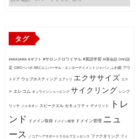
テ
ゴ
リ
ー
タグ
#サロンドロワイヤル
#英語学習
AI英会話
#ARASAWA
#ギフト
DNS設
ふわ姫
定
GMOペパボ
NBCユニバーサル・エンターテイメントジャパン
アウ
エクササイズ
ウェブホスティング
トドア
エアトリ
エス
サイクリング
エレコム
テ
オンラインショッピング
シンプ
トレ
セキュリティ
スピークエル
デメリット
リッチ
ジェネオン
ンド
ニュ
ドメイン管理
ドメイン取得
ドメイン移管
ース
ファクタリング
ノコアヘアサポートスカルプエッセンス
フィ