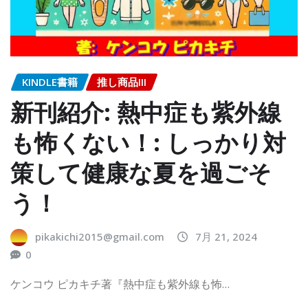
KINDLE書籍
推し商品III
新刊紹介: 熱中症も紫外線
も怖くない！: しっかり対
策して健康な夏を過ごそ
う！
pikakichi2015@gmail.com
7月 21, 2024
0
ケンコウ ピカキチ著『熱中症も紫外線も怖…