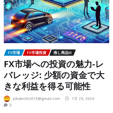
FX市場
FX市場投資
推し商品III
FX市場への投資の魅力-レ
バレッジ: 少額の資金で大
きな利益を得る可能性
pikakichi2015@gmail.com
7月 23, 2024
0