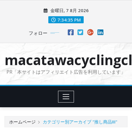
コ
金曜日, 7 8月 2026
ン
テ
7:34:38 PM
ン
フォロー
ツ
に
ス
macatawacyclingcl
キ
ッ
PR「本サイトはアフィリエイト広告を利用しています」
プ
ホームページ
カテゴリー別アーカイブ "推し商品III"