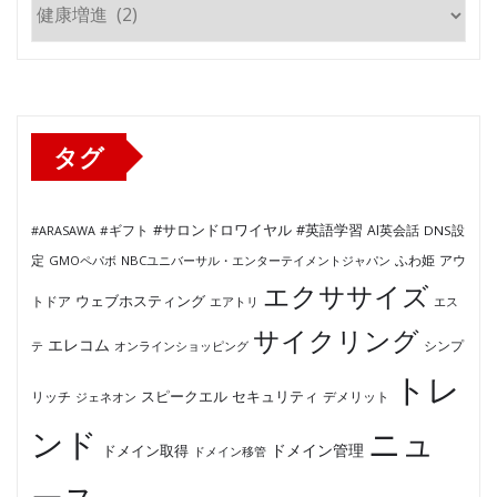
カ
テ
ゴ
リ
ー
タグ
#サロンドロワイヤル
#英語学習
AI英会話
#ARASAWA
#ギフト
DNS設
ふわ姫
定
GMOペパボ
NBCユニバーサル・エンターテイメントジャパン
アウ
エクササイズ
ウェブホスティング
トドア
エアトリ
エス
サイクリング
エレコム
テ
オンラインショッピング
シンプ
トレ
セキュリティ
スピークエル
デメリット
リッチ
ジェネオン
ンド
ニュ
ドメイン管理
ドメイン取得
ドメイン移管