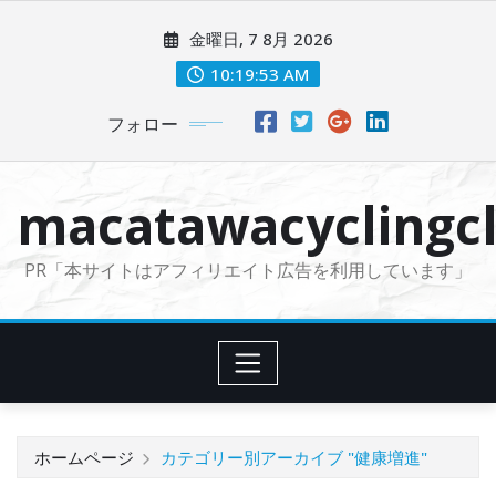
コ
金曜日, 7 8月 2026
ン
テ
10:19:54 AM
ン
フォロー
ツ
に
ス
macatawacyclingcl
キ
ッ
PR「本サイトはアフィリエイト広告を利用しています」
プ
ホームページ
カテゴリー別アーカイブ "健康増進"