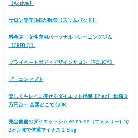
【Active】
サロン専売EMSが解禁【スリムパッド】
料金表｜女性専用パーソナルトレーニングジム
【CREBIQ】
プライベートボディデザインサロン【POLICY】
ビーコンセプト
楽しくキレイに痩せるダイエット指導【Plez】 総額３
万円台～ 全国どこでもOK
完全個室のダイエットジム es three［エススリー］で
2ヶ月間で体重マイナス１５kg