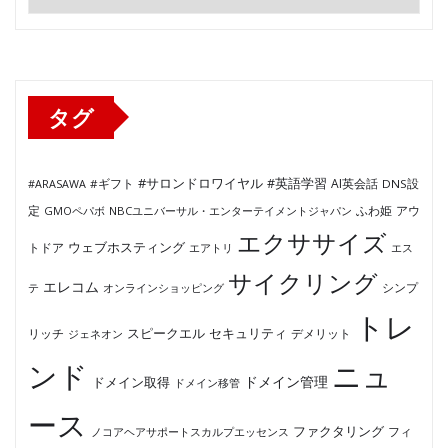
テ
ゴ
リ
ー
タグ
#サロンドロワイヤル
#英語学習
AI英会話
#ARASAWA
#ギフト
DNS設
ふわ姫
定
GMOペパボ
NBCユニバーサル・エンターテイメントジャパン
アウ
エクササイズ
ウェブホスティング
トドア
エアトリ
エス
サイクリング
エレコム
テ
オンラインショッピング
シンプ
トレ
セキュリティ
スピークエル
デメリット
リッチ
ジェネオン
ンド
ニュ
ドメイン管理
ドメイン取得
ドメイン移管
ース
ファクタリング
ノコアヘアサポートスカルプエッセンス
フィ