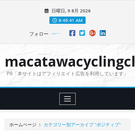
コ
日曜日, 9 8月 2026
ン
テ
8:49:42 AM
ン
フォロー
ツ
に
ス
macatawacyclingcl
キ
ッ
PR「本サイトはアフィリエイト広告を利用しています」
プ
ホームページ
カテゴリー別アーカイブ "ポジティブ"