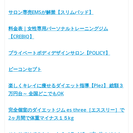
サロン専売EMSが解禁【スリムパッド】
料金表｜女性専用パーソナルトレーニングジム
【CREBIQ】
プライベートボディデザインサロン【POLICY】
ビーコンセプト
楽しくキレイに痩せるダイエット指導【Plez】 総額３
万円台～ 全国どこでもOK
完全個室のダイエットジム es three［エススリー］で
2ヶ月間で体重マイナス１５kg