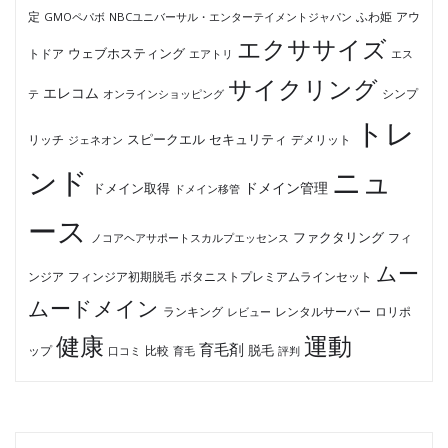
ふわ姫
定
GMOペパボ
NBCユニバーサル・エンターテイメントジャパン
アウ
エクササイズ
ウェブホスティング
トドア
エアトリ
エス
サイクリング
エレコム
テ
オンラインショッピング
シンプ
トレ
セキュリティ
スピークエル
デメリット
リッチ
ジェネオン
ンド
ニュ
ドメイン管理
ドメイン取得
ドメイン移管
ース
ファクタリング
ノコアヘアサポートスカルプエッセンス
フィ
ムー
フィンジア初期脱毛
ボタニストプレミアムラインセット
ンジア
ムードメイン
ロリポ
ランキング
レビュー
レンタルサーバー
健康
運動
育毛剤
脱毛
ップ
比較
口コミ
評判
育毛