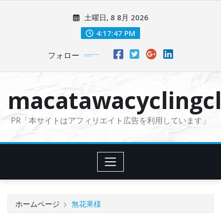
コ
土曜日, 8 8月 2026
ン
テ
4:17:48 PM
ン
フォロー
ツ
に
ス
macatawacyclingcl
キ
ッ
PR「本サイトはアフィリエイト広告を利用しています」
プ
ホームページ
無花果様