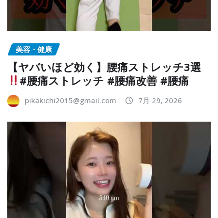
美容・健康
【ヤバいほど効く】腰痛ストレッチ3選
#腰痛ストレッチ #腰痛改善 #腰痛
pikakichi2015@gmail.com
7月 29, 2026