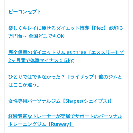
ビーコンセプト
楽しくキレイに痩せるダイエット指導【Plez】 総額３
万円台～ 全国どこでもOK
完全個室のダイエットジム es three［エススリー］で
2ヶ月間で体重マイナス１５kg
ひとりではできなかった？［ライザップ］他のジムと
はここが違う。
女性専用パーソナルジム【Shapes(シェイプス)】
経験豊富なトレーナーが専属でサポートのパーソナル
トレーニングジム【Runway】