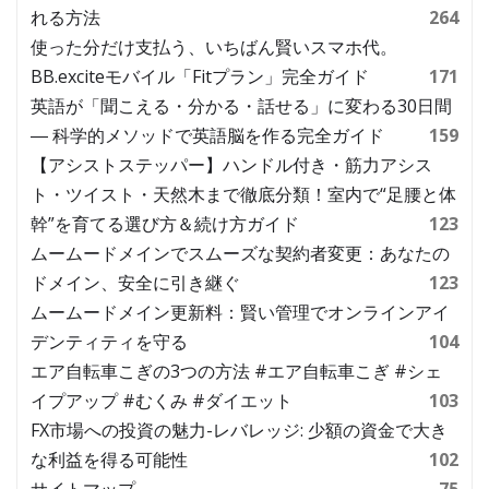
れる方法
264
使った分だけ支払う、いちばん賢いスマホ代。
BB.exciteモバイル「Fitプラン」完全ガイド
171
英語が「聞こえる・分かる・話せる」に変わる30日間
― 科学的メソッドで英語脳を作る完全ガイド
159
【アシストステッパー】ハンドル付き・筋力アシス
ト・ツイスト・天然木まで徹底分類！室内で“足腰と体
幹”を育てる選び方＆続け方ガイド
123
ムームードメインでスムーズな契約者変更：あなたの
ドメイン、安全に引き継ぐ
123
ムームードメイン更新料：賢い管理でオンラインアイ
デンティティを守る
104
エア自転車こぎの3つの方法 #エア自転車こぎ #シェ
イプアップ #むくみ #ダイエット
103
FX市場への投資の魅力-レバレッジ: 少額の資金で大き
な利益を得る可能性
102
サイトマップ
75