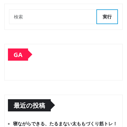
稿
実行
の
ペ
ー
GA
ジ
送
り
最近の投稿
寝ながらできる、たるまない太ももづくり筋トレ！