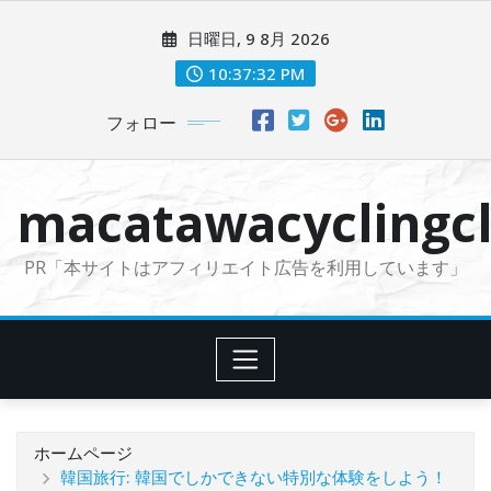
コ
日曜日, 9 8月 2026
ン
テ
10:37:34 PM
ン
フォロー
ツ
に
ス
macatawacyclingcl
キ
ッ
PR「本サイトはアフィリエイト広告を利用しています」
プ
ホームページ
韓国旅行: 韓国でしかできない特別な体験をしよう！