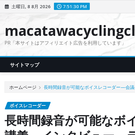
コ
土曜日, 8 8月 2026
7:51:32 PM
ン
テ
macatawacyclingcl
ン
ツ
PR「本サイトはアフィリエイト広告を利用しています」
に
ス
キ
サイトマップ
ッ
プ
ホームページ
長時間録音が可能なボイスレコーダー—会議
ボイスレコーダー
長時間録音が可能なボ