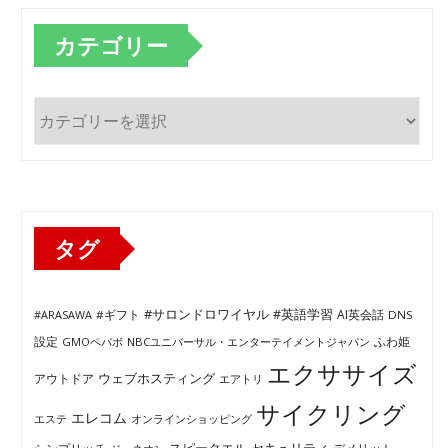
カテゴリー
カ
テ
ゴ
リ
ー
タグ
#サロンドロワイヤル
#英語学習
AI英会話
#ARASAWA
#ギフト
DNS
ふわ姫
設定
GMOペパボ
NBCユニバーサル・エンターテイメントジャパン
エクササイズ
ウェブホスティング
アウトドア
エアトリ
サイクリング
エレコム
エステ
オンラインショッピング