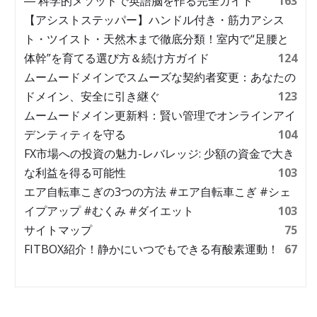
― 科学的メソッドで英語脳を作る完全ガイド
163
【アシストステッパー】ハンドル付き・筋力アシス
ト・ツイスト・天然木まで徹底分類！室内で“足腰と
体幹”を育てる選び方＆続け方ガイド
124
ムームードメインでスムーズな契約者変更：あなたの
ドメイン、安全に引き継ぐ
123
ムームードメイン更新料：賢い管理でオンラインアイ
デンティティを守る
104
FX市場への投資の魅力-レバレッジ: 少額の資金で大き
な利益を得る可能性
103
エア自転車こぎの3つの方法 #エア自転車こぎ #シェ
イプアップ #むくみ #ダイエット
103
サイトマップ
75
FITBOX紹介！静かにいつでもできる有酸素運動！
67