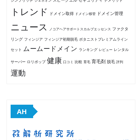
セキュリティ
スピークエル
デメリット
シンプリッチ
ジェネオン
トレンド
ドメイン管理
ドメイン取得
ドメイン移管
ニュース
ファクタ
ノコアヘアサポートスカルプエッセンス
リング
フィンジア初期脱毛
ボタニストプレミアムライン
フィンジア
ムームードメイン
セット
ランキング
レビュー
レンタル
健康
育毛剤
脱毛
ロリポップ
比較
サーバー
口コミ
評判
育毛
運動
AH