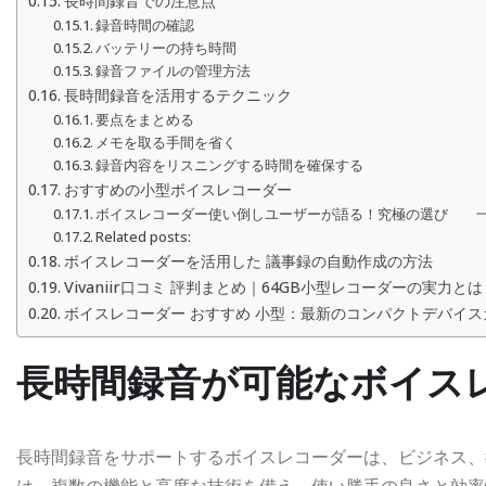
長時間録音での注意点
録音時間の確認
バッテリーの持ち時間
録音ファイルの管理方法
長時間録音を活用するテクニック
要点をまとめる
メモを取る手間を省く
録音内容をリスニングする時間を確保する
おすすめの小型ボイスレコーダー
ボイスレコーダー使い倒しユーザーが語る！究極の選び 
Related posts:
ボイスレコーダーを活用した 議事録の自動作成の方法
Vivaniir口コミ 評判まとめ｜64GB小型レコーダーの実力とは
ボイスレコーダー おすすめ 小型：最新のコンパクトデバイス
長時間録音が可能なボイス
長時間録音をサポートするボイスレコーダーは、ビジネス、
は、複数の機能と高度な技術を備え、使い勝手の良さと効率